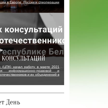
ции в Европе, России и спеоперации
 КОНСУЛЬТАЦИЙ
й (ЦПК) начал работу в марте 2021
я информационно-правовой и
отечественников и их объединений в
ет День