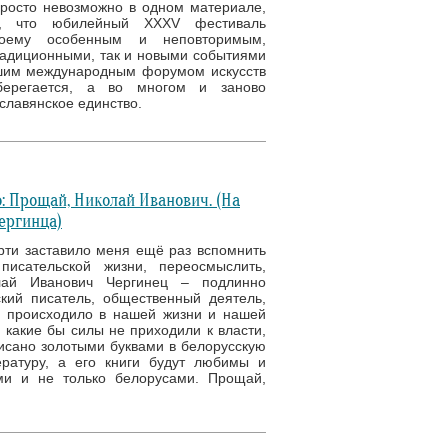
просто невозможно в одном материале,
, что юбилейный XXXV фестиваль
оему особенным и неповторимым,
адиционными, так и новыми событиями
шим международным форумом искусств
берегается, а во многом и заново
славянское единство.
: Прощай, Николай Иванович. (На
ергинца)
рти заставило меня ещё раз вспомнить
писательской жизни, переосмыслить,
лай Иванович Чергинец – подлинно
кий писатель, общественный деятель,
е происходило в нашей жизни и нашей
 какие бы силы не приходили к власти,
исано золотыми буквами в белорусскую
ратуру, а его книги будут любимы и
ми и не только белорусами. Прощай,