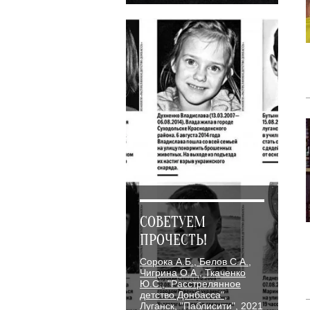
СОВЕТУЕМ
ПРОЧЕСТЬ!
Сорока А.Б., Белов С.А.,
Чигрина О.А., Ткаченко
Ю.С., "Расстрелянное
детство Донбасса",
Луганск, "Паблисити", 2021