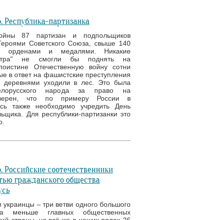
. Республика-партизанка
ойны 87 партизан и подпольщиков
Героями Советского Союза, свыше 140
ы орденами и медалями. Никакие
нтра" не смогли бы поднять на
поистине Отечественную войну сотни
ые в ответ на фашистские преступления
 деревнями уходили в лес. Это была
елорусского народа за право на
Уверен, что по примеру России в
усь также необходимо учредить День
ьщика. Для республики-партизанки это
о.
. Российские соотечественники
тью гражданского общества
усь
и украинцы – три ветви одного большого
а меньше главных общественных
ий страны, но всё же в наших рядах 26