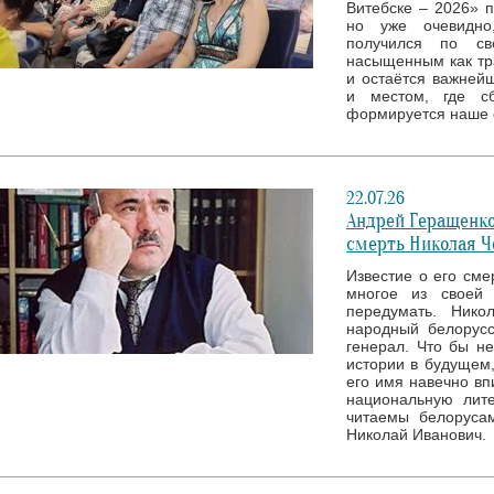
Витебске – 2026» 
но уже очевидно
получился по св
насыщенным как тр
и остаётся важней
и местом, где с
формируется наше 
22.07.26
Андрей Геращенко
смерть Николая Ч
Известие о его сме
многое из своей 
передумать. Нико
народный белорусс
генерал. Что бы н
истории в будущем,
его имя навечно вп
национальную лите
читаемы белоруса
Николай Иванович.