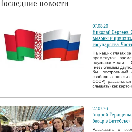
Последние новости
07.08.26
Николай Сергеев.
вызовы и цивилиз
государства. Часть
На наших глазах за 
промежуток врем
неузнаваемости. 
незыблемым двупол
бы построенный н
свободных навеки с
СССР) рассыпался 
слышать) как карто
27.07.26
Андрей Геращенко
базар в Витебске»
Рассказать о все