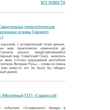
ВСЕ НОВОСТИ
 Современные геополитические
ационные основы Союзного
 1
короткий, с исторической точки зрения,
ени мир практически изменился до
Сначала рухнул, представлявшийся
ярный мир. Советский Союз, казалось
а века («Союз нерушимый республик
плотила Великая Русь» - слова из гимна
(как кому-то это не было бы обидно
чный домик.
. Юбилейный XXXV «Славянский
х событиях «Славянского базара в