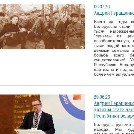
06.07.26
Андрей Геращенко
Всего за годы в
Белоруссии стали 
тысяч награжден
"приказы из це
освободительную, 
тысяч людей, котор
целыми семьями и
борьба всего б
существование! 
Республике Белар
партизана и подпол
более чем актуальн
29.06.26
Андрей Геращенко
должны стать час
Республики Белар
Белорусы, русские 
народа. Мы куд
объединений и парт