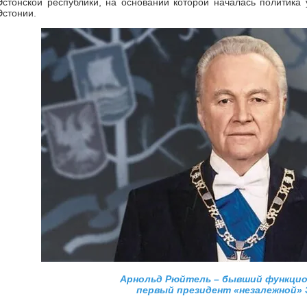
Эстонской республики, на основании которой началась политика
Эстонии.
Арнольд Рюйтель – бывший функци
первый президент «незалежной»