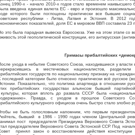
Конец 1990-х - начало 2010-х годов стало временем наивысшего 
была введена единая валюта ЕС - евро и произошло максимально
ходе которого были поглощены практически все бывшие социа
советские республики - Литва, Латвия и Эстония. В 2012 го
экономических показателей, доля ЕС в мировом ВВП составила 23 
Но это была парадная вывеска Евросоюза. Уже на этом этапе со в
лживость этой геополитической конструкции, его антирусская (анти
Гримасы прибалтийских «демок
После ухода в небытие Советского Союза, находившиеся у власти 
перекрасившись в местечковых националистов, разделили
прибалтийских государств по национальному признаку на «гражда
К последней категории было отнесено практически всё русское (в
Эстонии. Показательно, что политика апартеида в отношении рус
этих прибалтийских государствах альянсом бывшей партийно
культуры, которая вплоть до развала СССР была «националь
содержанию». Правда, с уходом в прошлое Советского Сою
прибалтийского культурного официоза очень быстро стало злобно 
Чтобы не быть голословным напомним, что первым президенто
Рюйтель, бывший в 1986 - 1990 годах членом Центральной рев
занимал пост председателя Президиума Верховного Совета Эсто
стал председателем Верховного Совета Эстонской ССР. Под начал
Совет принял закон о восстановлении действия конституции