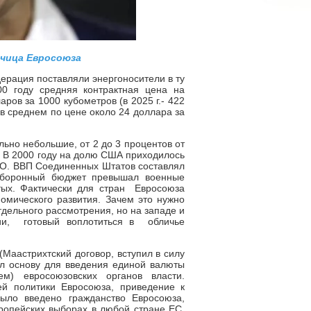
ычица Евросоюза
ерация поставляли энергоносители в ту
0 году средняя контрактная цена на
ров за 1000 кубометров (в 2025 г.- 422
т в среднем по цене около 24 доллара за
ьно небольшие, от 2 до 3 процентов от
 В 2000 году на долю США приходилось
ТО. ВВП Соединенных Штатов составлял
оборонный бюджет превышал военные
ятых. Фактически для стран Евросоюза
мического развития. Зачем это нужно
отдельного рассмотрения, но на западе и
ии, готовый воплотиться в обличье
Маастрихтский договор, вступил в силу
ил основу для введения единой валюты
м) евросоюзовских органов власти.
й политики Евросоюза, приведение к
ыло введено гражданство Евросоюза,
ропейских выборах в любой стране ЕС.