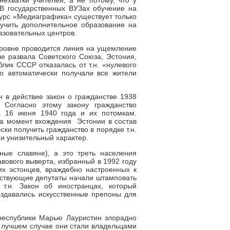
нехватки учителей, а не потому, что у
 В государственных ВУЗах обучение на
курс «Медиаграфика» существует только
лучить дополнительное образование на
разовательных центров.
уровне проводится линия на ущемление
ле развала Советского Союза, Эстония,
лик СССР отказалась от т.н. «нулевого
во автоматически получали все жители
 в действие закон о гражданстве 1938
 Согласно этому закону гражданство
а 16 июня 1940 года и их потомкам.
на момент вхождения Эстонии в состав
ски получить гражданство в порядке т.н.
и унизительный характер.
ные славяне), а это треть населения
вового выверта, избранный в 1992 году
их эстонцев, враждебно настроенных к
бствующие депутаты начали штамповать
.н. Закон об иностранцах, который
оздавались искусственные препоны для
республики Марью Лауристин злорадно
В лучшем случае они стали владельцами