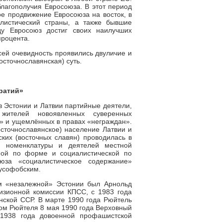
благополучия Евросоюза. В этот период
е продвижение Евросоюза на восток, в
листический страны, а также бывшие
ду Евросоюз достиг своих наилучших
процента.
сей очевидность проявились двуличие и
восточнославянская) суть.
ратий»
в Эстонии и Латвии партийные деятели,
 жителей новоявленных суверенных
н» и ущемлённых в правах «неграждан».
осточнославянское) население Латвии и
ских (восточных славян) проводилась в
й номенклатуры и деятелей местной
ной по форме и социалистической по
за «социалистическое содержание»
русофобским.
м «незалежной» Эстонии был Арнольд
изионной комиссии КПСС, с 1983 года
нской ССР. В марте 1990 года Рюйтель
ом Рюйтеля 8 мая 1990 года Верховный
 1938 года довоенной профашистской