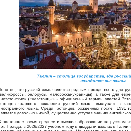
Таллин – столица государства, где русски
находится вне закона
Понятно, что русский язык является родным прежде всего для рус
(великороссы, белорусы, малороссы-украинцы), а также для евре
«неэстонских» («неэстонцы» - официальный термин властей Эсто
эстонцев старшего поколения русский язык выступает в кач
иностранного языка. Среди эстонцев, рождённых после 1991 го
является довольно низкой, существенно уступая знанию английског
В настоящее время среднее и высшее образование на русском яз
нет. Правда, в 2026/2027 учебном году в двадцати школах в Талли