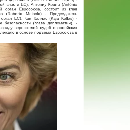
й власти ЕС); Антониу Кошта (António
й орган Евросоюза, состоит из глав
а (Roberta Metsola) - Председатель
рган ЕС); Кая Каллас (Kaja Kallas) -
 безопасности (глава дипломатии), -
азряду вершителей судеб европейских
о лежало в основе подъёма Евросоюза в