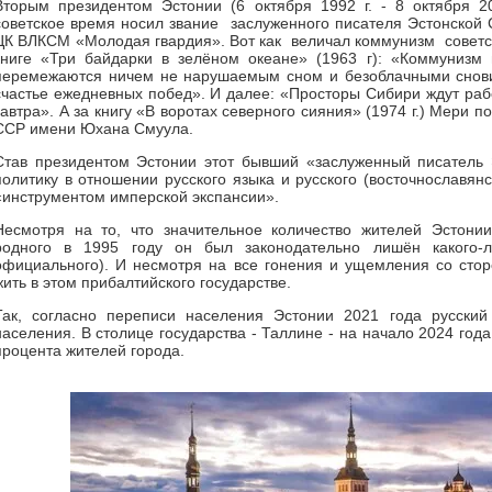
Вторым президентом Эстонии (6 октября 1992 г. - 8 октября 2
советское время носил звание заслуженного писателя Эстонской СС
ЦК ВЛКСМ «Молодая гвардия». Вот как величал коммунизм советск
книге «Три байдарки в зелёном океане» (1963 г): «Коммунизм 
перемежаются ничем не нарушаемым сном и безоблачными снови
счастье ежедневных побед». И далее: «Просторы Сибири ждут раб
завтра». А за книгу «В воротах северного сияния» (1974 г.) Мери
ССР имени Юхана Смуула.
Став президентом Эстонии этот бывший «заслуженный писатель
политику в отношении русского языка и русского (восточнославянс
«инструментом имперской экспансии».
Несмотря на то, что значительное количество жителей Эстонии
родного в 1995 году он был законодательно лишён какого-л
официального). И несмотря на все гонения и ущемления со стор
жить в этом прибалтийского государстве.
Так, согласно переписи населения Эстонии 2021 года русский
населения. В столице государства - Таллине - на начало 2024 год
процента жителей города.