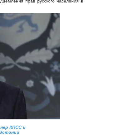
 ущемления прав русского населения в
онер КПСС и
 Эстонии