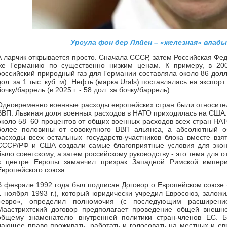
Урсула фон дер Ляйен – «железная» влад
А ларчик открывается просто. Сначала СССР, затем Российская Фед
же Германию по существенно низким ценам. К примеру, в 200
российский природный газ для Германии составляла около 86 долла
дол. за 1 тыс. куб. м). Нефть (марка Urals) поставлялась на экспор
бочку/баррель (в 2025 г. - 58 дол. за бочку/баррель).
Одновременно военные расходы европейских стран были относител
ВВП. Львиная доля военных расходов в НАТО приходилась на США.
около 58–60 процентов от общих военных расходов всех стран НА
более половины от совокупного ВВП альянса, а абсолютный 
расходы всех остальных государств-участников блока вместе вз
СССР/РФ и США создали самые благоприятные условия для эконо
было советскому, а затем российскому руководству - это тема для 
в центре Европы замаячил призрак Западной Римской импер
Европейского союза.
В феврале 1992 года был подписан Договор о Европейском союзе (
1 ноября 1993 г.), который юридически учредил Евросоюз, залож
«евро», определил полномочия (с последующим расширение
Маастрихтский договор предполагает проведение общей внешне
общему знаменателю внутренней политики стран-членов ЕС. Б
дающее право проживать, работать и голосовать на местных и ев