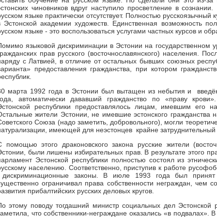
оставить обучение на русском языке. Но сделали они это из-за 
эстонских чиновников вдруг наступило просветление в сознании.
русском языке практически отсутствует. Полностью русскоязычный 
в Эстонской академии художеств. Единственная возможность по
русском языке - это воспользоваться услугами частных курсов и об
Помимо языковой дискриминации в Эстонии на государственном 
гражданских прав русского (восточнославянского) населения. Пос
наряду с Латвией, в отличие от остальных бывших союзных респуб
варианта» предоставления гражданства, при котором гражданст
республик.
30 марта 1992 года в Эстонии был вытащен из небытия и введён
года, автоматически дававший гражданство по «праву крови».
Эстонской республики предоставлялось лицам, имевшим его н
Остальные жители Эстонии, не имевшие эстонского гражданства 
Советского Союза (надо заметить, добровольного), могли теоретиче
натурализации, имеющей для неэстонцев крайне затруднительный 
С помощью этого драконовского закона русские жители (восточ
Эстонии, были лишены избирательных прав. В результате этого пра
парламент Эстонской республики полностью состоял из этническ
русскому населению. Соответственно, приступив к работе русофо
дискриминационные законы. В июле 1993 года был принят т
существенно ограничивал права собственности неграждан, чем с
развития прибалтийских русских деловых кругов.
По этому поводу тогдашний министр социальных дел Эстонской 
заметила, что собственники-неграждане оказались «в подвалах». 