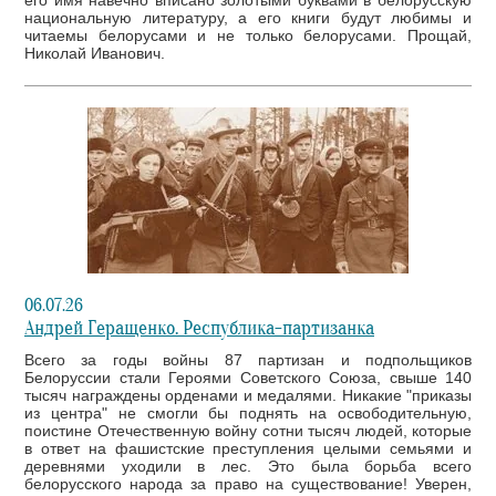
его имя навечно вписано золотыми буквами в белорусскую
национальную литературу, а его книги будут любимы и
читаемы белорусами и не только белорусами. Прощай,
Николай Иванович.
06.07.26
Андрей Геращенко. Республика-партизанка
Всего за годы войны 87 партизан и подпольщиков
Белоруссии стали Героями Советского Союза, свыше 140
тысяч награждены орденами и медалями. Никакие "приказы
из центра" не смогли бы поднять на освободительную,
поистине Отечественную войну сотни тысяч людей, которые
в ответ на фашистские преступления целыми семьями и
деревнями уходили в лес. Это была борьба всего
белорусского народа за право на существование! Уверен,