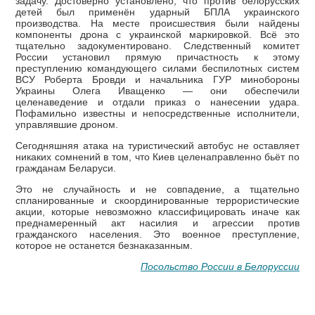
задачу. Достоверно установлено, что против белорусских
детей был применён ударный БПЛА украинского
производства. На месте происшествия были найдены
компоненты дрона с украинской маркировкой. Всё это
тщательно задокументировано. Следственный комитет
России установил прямую причастность к этому
преступлению командующего силами беспилотных систем
ВСУ Роберта Бровди и начальника ГУР минобороны
Украины Олега Иващенко — они обеспечили
целенаведение и отдали приказ о нанесении удара.
Пофамильно известны и непосредственные исполнители,
управлявшие дроном.
Сегодняшняя атака на туристический автобус не оставляет
никаких сомнений в том, что Киев целенаправленно бьёт по
гражданам Беларуси.
Это не случайность и не совпадение, а тщательно
спланированные и скоординированные террористические
акции, которые невозможно классифицировать иначе как
преднамеренный акт насилия и агрессии против
гражданского населения. Это военное преступление,
которое не останется безнаказанным.
Посольство России в Белоруссии