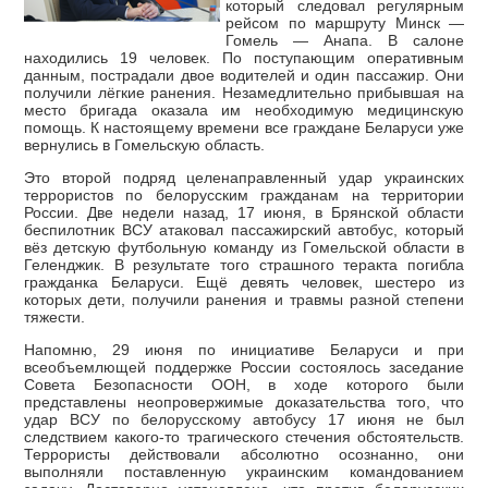
который следовал регулярным
рейсом по маршруту Минск —
Гомель — Анапа. В салоне
находились 19 человек. По поступающим оперативным
данным, пострадали двое водителей и один пассажир. Они
получили лёгкие ранения. Незамедлительно прибывшая на
место бригада оказала им необходимую медицинскую
помощь. К настоящему времени все граждане Беларуси уже
вернулись в Гомельскую область.
Это второй подряд целенаправленный удар украинских
террористов по белорусским гражданам на территории
России. Две недели назад, 17 июня, в Брянской области
беспилотник ВСУ атаковал пассажирский автобус, который
вёз детскую футбольную команду из Гомельской области в
Геленджик. В результате того страшного теракта погибла
гражданка Беларуси. Ещё девять человек, шестеро из
которых дети, получили ранения и травмы разной степени
тяжести.
Напомню, 29 июня по инициативе Беларуси и при
всеобъемлющей поддержке России состоялось заседание
Совета Безопасности ООН, в ходе которого были
представлены неопровержимые доказательства того, что
удар ВСУ по белорусскому автобусу 17 июня не был
следствием какого-то трагического стечения обстоятельств.
Террористы действовали абсолютно осознанно, они
выполняли поставленную украинским командованием