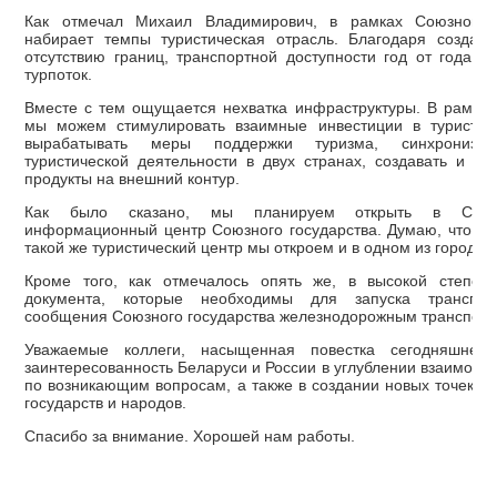
Как отмечал Михаил Владимирович, в рамках Союзного г
набирает темпы туристическая отрасль. Благодаря созданн
отсутствию границ, транспортной доступности год от года у
турпоток.
Вместе с тем ощущается нехватка инфраструктуры. В рамках
мы можем стимулировать взаимные инвестиции в туристиче
вырабатывать меры поддержки туризма, синхронизиро
туристической деятельности в двух странах, создавать и про
продукты на внешний контур.
Как было сказано, мы планируем открыть в Смолен
информационный центр Союзного государства. Думаю, что в 
такой же туристический центр мы откроем и в одном из городо
Кроме того, как отмечалось опять же, в высокой степен
документа, которые необходимы для запуска трансгран
сообщения Союзного государства железнодорожным транспор
Уважаемые коллеги, насыщенная повестка сегодняшнего
заинтересованность Беларуси и России в углублении взаимоде
по возникающим вопросам, а также в создании новых точек ро
государств и народов.
Спасибо за внимание. Хорошей нам работы.