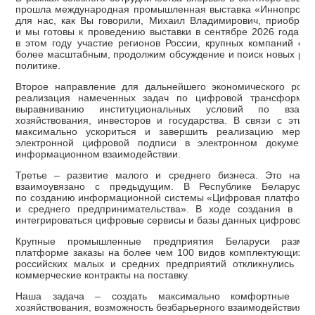
прошла международная промышленная выставка «Иннопром Бе
для нас, как Вы говорили, Михаил Владимирович, приобретае
и мы готовы к проведению выставки в сентябре 2026 года в 
в этом году участие регионов России, крупных компаний со
более масштабным, продолжим обсуждение и поиск новых ре
политике.
Второе направление для дальнейшего экономического рост
реализация намеченных задач по цифровой трансформаци
выравниванию институциональных условий по взаимо
хозяйствования, инвесторов и государства. В связи с эти
максимально ускориться и завершить реализацию мероп
электронной цифровой подписи в электронном документе
информационном взаимодействии.
Третье – развитие малого и среднего бизнеса. Это напр
взаимоувязано с предыдущим. В Республике Беларусь 
по созданию информационной системы «Цифровая платформа 
и среднего предпринимательства». В ходе создания в неё
интегрироваться цифровые сервисы и базы данных цифровой
Крупные промышленные предприятия Беларуси размес
платформе заказы на более чем 100 видов комплектующих и
российских малых и средних предприятий откликнулись на 
коммерческие контракты на поставку.
Наша задача – создать максимально комфортные усл
хозяйствования, возможность безбарьерного взаимодействия м