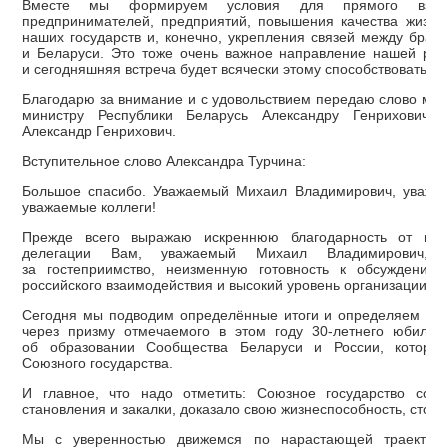
Вместе мы формируем условия для прямого взаимо
предпринимателей, предприятий, повышения качества жизни
наших государств и, конечно, укрепления связей между брат
и Беларуси. Это тоже очень важное направление нашей раб
и сегодняшняя встреча будет всячески этому способствовать.
Благодарю за внимание и с удовольствием передаю слово мое
министру Республики Беларусь Александру Генриховичу 
Александр Генрихович.
Вступительное слово Александра Турчина:
Большое спасибо. Уважаемый Михаил Владимирович, уважа
уважаемые коллеги!
Прежде всего выражаю искреннюю благодарность от име
делегации Вам, уважаемый Михаил Владимирович,
за гостеприимство, неизменную готовность к обсуждению 
российского взаимодействия и высокий уровень организации з
Сегодня мы подводим определённые итоги и определяем стр
через призму отмечаемого в этом году 30-летнего юбилея
об образовании Сообщества Беларуси и России, которы
Союзного государства.
И главное, что надо отметить: Союзное государство сост
становления и закалки, доказало свою жизнеспособность, стой
Мы с уверенностью движемся по нарастающей траектори