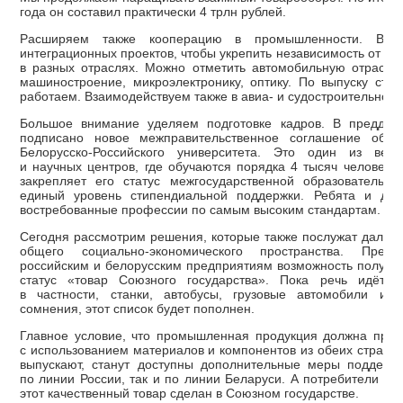
года он составил практически 4 трлн рублей.
Расширяем также кооперацию в промышленности. Во
интеграционных проектов, чтобы укрепить независимость от и
в разных отраслях. Можно отметить автомобильную отрасль,
машиностроение, микроэлектронику, оптику. По выпуску стан
работаем. Взаимодействуем также в авиа- и судостроительной 
Большое внимание уделяем подготовке кадров. В преддве
подписано новое межправительственное соглашение об у
Белорусско-Российского университета. Это один из вед
и научных центров, где обучаются порядка 4 тысяч человек.
закрепляет его статус межгосударственной образовательно
единый уровень стипендиальной поддержки. Ребята и дал
востребованные профессии по самым высоким стандартам.
Сегодня рассмотрим решения, которые также послужат даль
общего социально-экономического пространства. Предла
российским и белорусским предприятиям возможность получит
статус «товар Союзного государства». Пока речь идёт 
в частности, станки, автобусы, грузовые автомобили и м
сомнения, этот список будет пополнен.
Главное условие, что промышленная продукция должна прои
с использованием материалов и компонентов из обеих стран. 
выпускают, станут доступны дополнительные меры поддерж
по линии России, так и по линии Беларуси. А потребители буд
этот качественный товар сделан в Союзном государстве.