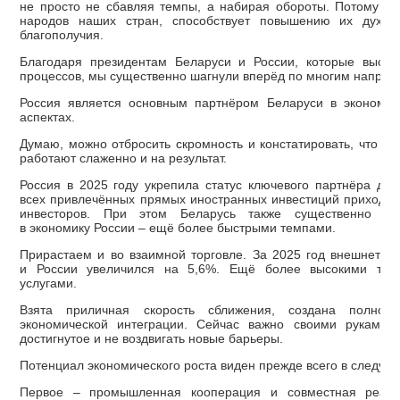
не просто не сбавляя темпы, а набирая обороты. Потому что
народов наших стран, способствует повышению их духов
благополучия.
Благодаря президентам Беларуси и России, которые высту
процессов, мы существенно шагнули вперёд по многим напра
Россия является основным партнёром Беларуси в экономич
аспектах.
Думаю, можно отбросить скромность и констатировать, что на
работают слаженно и на результат.
Россия в 2025 году укрепила статус ключевого партнёра дл
всех привлечённых прямых иностранных инвестиций приходит
инвесторов. При этом Беларусь также существенно на
в экономику России – ещё более быстрыми темпами.
Прирастаем и во взаимной торговле. За 2025 год внешнетор
и России увеличился на 5,6%. Ещё более высокими темп
услугами.
Взята приличная скорость сближения, создана полноц
экономической интеграции. Сейчас важно своими руками 
достигнутое и не воздвигать новые барьеры.
Потенциал экономического роста виден прежде всего в следу
Первое – промышленная кооперация и совместная реали