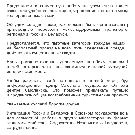
Продолжаем и совместную работу по улучшению транспорт
важно для удобства пассажиров, укрепления контактов между 
кооперационных связей.
Обсудим сегодня также, как должны быть организованы рег
пригородные перевозки железнодорожным транспортом
регионами России и Беларуси.
Предполагается, что льготные категории граждан наших гос
на бесплатный проезд на всём пути следования поезда. А д
действовать существенные скидки.
Наши граждане активно путешествуют по обеим странам. Рас
гостей, которые хотят познакомиться с нашей культурой и
исторические места.
Чтобы раскрыть такой потенциал в полной мере, будет 
информационный центр Союзного государства. Он размес
центре Смоленска. Это поможет привлекать путешестве
и продвигать общие востребованные туристические продукты.
Уважаемые коллеги! Дорогие друзья!
Интеграция России и Беларуси в Союзном государстве во мно
для совместной работы в других многосторонних форматах,
экономический союз, Содружество Независимых Государств, Ш
сотрудничества.