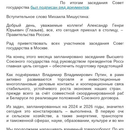
По итогам заседания Совета 
государства
был подписан ряд документов
.
Вступительное слово Михаила Мишустина:
Добрый день, уважаемые коллеги! Александр Генрихов
Юрьевич (Глазьев), все, кто сегодня приехал в столицу, – д
Правительства России.
Рад приветствовать всех участников заседания Совета
государства в Москве.
На конец этого месяца запланировано заседание Высшего Го
Союзного государства под руководством президентов России и
главная цель сегодня – обеспечить подготовку предстоящей вс
Как подчёркивал Владимир Владимирович Путин, в рамках 
активно развиваются торговля и инвестиционные о
многоплановые деловые контакты и кооперационные связи, 
стабильного, устойчивого роста экономик наших стран. Об
прежде всего за счёт совместной скоординированной работ
и Беларуси по реализации положений Союзного договора.
Из задач, запланированных на 2024 и 2026 годы, значительн
сегодня это констатировать – выполнена. В первую очер
и сельском хозяйстве, а также энергетике, транспорте и 
и таможенной сферах, науке, образовании, культуре и во многи
Мы продолжаем наращивать взаимный товарооборот. По итога