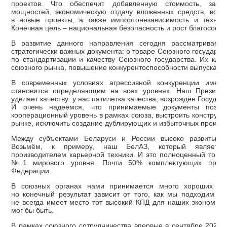
проектов. Что обеспечит добавленную стоимость, загру
мощностей, экономическую отдачу вложенных средств, возм
в новые проекты, а также импортонезависимость и техноло
Конечная цель – национальная безопасность и рост благосост
В развитие данного направления сегодня рассматриваем
стратегически важных документа: о товаре Союзного государст
по стандартизации и качеству Союзного государства. Их клю
союзного рынка, повышение конкурентоспособности выпускаем
В современных условиях агрессивной конкуренции именн
становится определяющим на всех уровнях. Наш Президе
уделяет качеству: у нас пятилетка качества, возрождён Государ
И очень надеемся, что принимаемые документы позво
кооперационный уровень в рамках союза, выстроить конструкт
рынке, исключить создание дублирующих и избыточных произв
Между субъектами Беларуси и России высоко развиты ко
Возьмём, к примеру, наш БелАЗ, который являетс
производителем карьерной техники. И это полноценный товар
№1 мирового уровня. Почти 50% комплектующих произ
Федерации.
В союзных органах нами принимается много хороших и 
но конечный результат зависит от того, как мы подходим к 
не всегда имеет место тот высокий КПД для наших экономик,
мог бы быть.
В рамках союзного сотрудничества впервые в сентябре 2025 