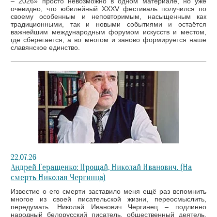
– 2026» просто невозможно в одном материале, но уже
очевидно, что юбилейный XXXV фестиваль получился по
своему особенным и неповторимым, насыщенным как
традиционными, так и новыми событиями и остаётся
важнейшим международным форумом искусств и местом,
где сберегается, а во многом и заново формируется наше
славянское единство.
22.07.26
Андрей Геращенко: Прощай, Николай Иванович. (На
смерть Николая Чергинца)
Известие о его смерти заставило меня ещё раз вспомнить
многое из своей писательской жизни, переосмыслить,
передумать. Николай Иванович Чергинец – подлинно
народный белорусский писатель, общественный деятель,