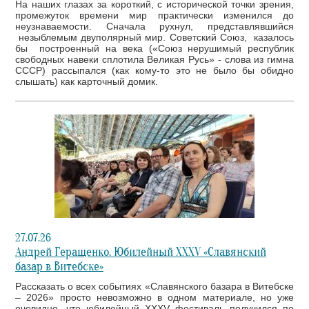
На наших глазах за короткий, с исторической точки зрения,
промежуток времени мир практически изменился до
неузнаваемости. Сначала рухнул, представлявшийся
незыблемым двуполярный мир. Советский Союз, казалось
бы построенный на века («Союз нерушимый республик
свободных навеки сплотила Великая Русь» - слова из гимна
СССР) рассыпался (как кому-то это не было бы обидно
слышать) как карточный домик.
27.07.26
Андрей Геращенко. Юбилейный XXXV «Славянский
базар в Витебске»
Рассказать о всех событиях «Славянского базара в Витебске
– 2026» просто невозможно в одном материале, но уже
очевидно, что юбилейный XXXV фестиваль получился по