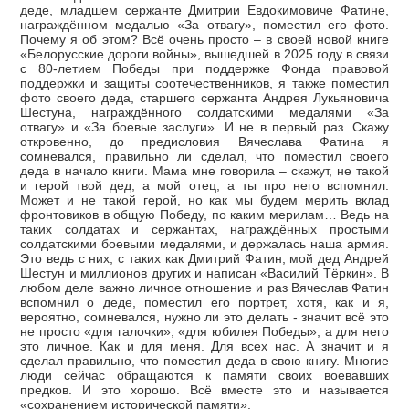
деде, младшем сержанте Дмитрии Евдокимовиче Фатине,
награждённом медалью «За отвагу», поместил его фото.
Почему я об этом? Всё очень просто – в своей новой книге
«Белорусские дороги войны», вышедшей в 2025 году в связи
с 80-летием Победы при поддержке Фонда правовой
поддержки и защиты соотечественников, я также поместил
фото своего деда, старшего сержанта Андрея Лукьяновича
Шестуна, награждённого солдатскими медалями «За
отвагу» и «За боевые заслуги». И не в первый раз. Скажу
откровенно, до предисловия Вячеслава Фатина я
сомневался, правильно ли сделал, что поместил своего
деда в начало книги. Мама мне говорила – скажут, не такой
и герой твой дед, а мой отец, а ты про него вспомнил.
Может и не такой герой, но как мы будем мерить вклад
фронтовиков в общую Победу, по каким мерилам… Ведь на
таких солдатах и сержантах, награждённых простыми
солдатскими боевыми медалями, и держалась наша армия.
Это ведь с них, с таких как Дмитрий Фатин, мой дед Андрей
Шестун и миллионов других и написан «Василий Тёркин». В
любом деле важно личное отношение и раз Вячеслав Фатин
вспомнил о деде, поместил его портрет, хотя, как и я,
вероятно, сомневался, нужно ли это делать - значит всё это
не просто «для галочки», «для юбилея Победы», а для него
это личное. Как и для меня. Для всех нас. А значит и я
сделал правильно, что поместил деда в свою книгу. Многие
люди сейчас обращаются к памяти своих воевавших
предков. И это хорошо. Всё вместе это и называется
«сохранением исторической памяти».