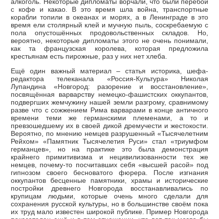
алкоголь. Некоторые дипломаты ворчали, что были перебои
с кофе и какао. В это время шла война, транспортные
корабли топили в океанах и морях, а в Ленинграде в это
время ели столярный клей и мучную пыль, соскребаемую с
пола опустошённых продовольственных складов. Но,
вероятно, некоторые дипломаты этого не очень понимали,
как та французская королева, которая предложила
крестьянам есть пирожные, раз у них нет хлеба.
Ещё один важный материал – статья историка, шефа-
редактора телеканала «Россия-Культура» Николая
Лупандина «Новгород: разорение и восстановление»,
посвящённая варварству немецко-фашистских оккупантов,
подвергших жемчужину нашей земли разгрому, сравнимому
разве что с сожжением Рима варварами в конце античного
времени теми же германскими племенами, а то и
превзошедшему их в своей дикой дремучести и жестокости.
Вероятно, по мнению немцев разрушенный «Тысячелетним
Рейхом» «Памятник Тысячелетия Руси» стал «триумфом
германцев», но на практике это была демонстрация
крайнего примитивизма и нецивилизованности тех же
немцев, почему-то посчитавших себя «высшей расой» под
гипнозом своего бесноватого фюрера. После изгнания
оккупантов бесценные памятники, храмы и исторические
постройки древнего Новгорода восстанавливались по
крупицам людьми, которые очень много сделали для
сохранения русской культуры, но в большинстве своём пока
их труд мало известен широкой публике. Пример Новгорода