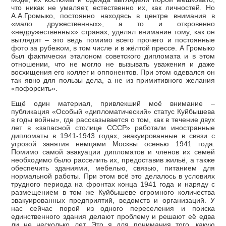
что никак не умаляет, естественно их, как личностей. Но
А.А.Громыко, постоянно находясь в центре внимания в
«мало дружественных», а то и откровенно
«недружественных» странах, уделял внимание тому, как он
выглядит – это ведь помимо всего прочего и постоянные
фото за рубежом, в том числе и в жёлтой прессе. А Громыко
был фактически эталоном советского дипломата и в этом
отношении, что не могло не вызывать уважения и даже
восхищения его коллег и оппонентов. При этом одевался он
так явно для пользы дела, а не из примитивного желания
«пофорсить».
Ещё один материал, привлекший моё внимание –
публикация «Особый «дипломатический» статус Куйбышева
в годы войны», где рассказывается о том, как в течение двух
лет в «запасной столице СССР» работали иностранные
дипломаты в 1941-1943 годах, эвакуированные в связи с
угрозой занятия немцами Москвы осенью 1941 года.
Помимо самой эвакуации дипломатов и членов их семей
необходимо было расселить их, предоставив жильё, а также
обеспечить зданиями, мебелью, связью, питанием для
нормальной работы. При этом всё это делалось в условиях
трудного периода на фронтах конца 1941 года и наряду с
размещением в том же Куйбышеве огромного количества
эвакуированных предприятий, ведомств и организаций. У
нас сейчас порой из одного переселения и поиска
единственного здания делают проблему и решают её едва
ли не несколько лет. Это я для понимания того, какую