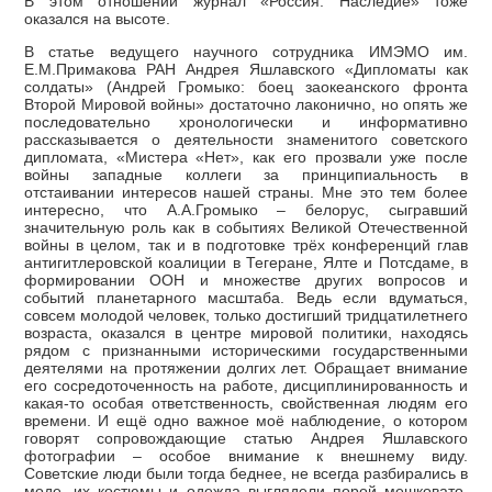
В этом отношении журнал «Россия. Наследие» тоже
оказался на высоте.
В статье ведущего научного сотрудника ИМЭМО им.
Е.М.Примакова РАН Андрея Яшлавского «Дипломаты как
солдаты» (Андрей Громыко: боец заокеанского фронта
Второй Мировой войны» достаточно лаконично, но опять же
последовательно хронологически и информативно
рассказывается о деятельности знаменитого советского
дипломата, «Мистера «Нет», как его прозвали уже после
войны западные коллеги за принципиальность в
отстаивании интересов нашей страны. Мне это тем более
интересно, что А.А.Громыко – белорус, сыгравший
значительную роль как в событиях Великой Отечественной
войны в целом, так и в подготовке трёх конференций глав
антигитлеровской коалиции в Тегеране, Ялте и Потсдаме, в
формировании ООН и множестве других вопросов и
событий планетарного масштаба. Ведь если вдуматься,
совсем молодой человек, только достигший тридцатилетнего
возраста, оказался в центре мировой политики, находясь
рядом с признанными историческими государственными
деятелями на протяжении долгих лет. Обращает внимание
его сосредоточенность на работе, дисциплинированность и
какая-то особая ответственность, свойственная людям его
времени. И ещё одно важное моё наблюдение, о котором
говорят сопровождающие статью Андрея Яшлавского
фотографии – особое внимание к внешнему виду.
Советские люди были тогда беднее, не всегда разбирались в
моде, их костюмы и одежда выглядели порой мешковато,