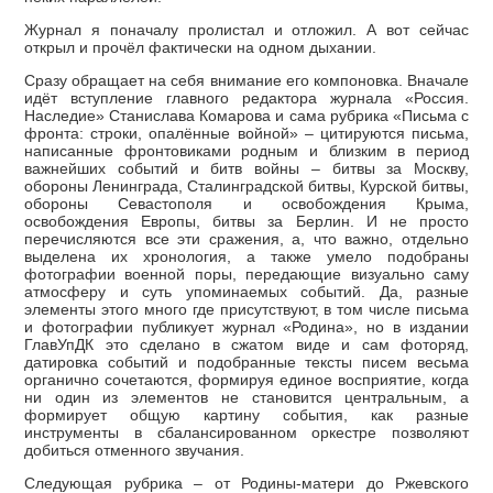
Журнал я поначалу пролистал и отложил. А вот сейчас
открыл и прочёл фактически на одном дыхании.
Сразу обращает на себя внимание его компоновка. Вначале
идёт вступление главного редактора журнала «Россия.
Наследие» Станислава Комарова и сама рубрика «Письма с
фронта: строки, опалённые войной» – цитируются письма,
написанные фронтовиками родным и близким в период
важнейших событий и битв войны – битвы за Москву,
обороны Ленинграда, Сталинградской битвы, Курской битвы,
обороны Севастополя и освобождения Крыма,
освобождения Европы, битвы за Берлин. И не просто
перечисляются все эти сражения, а, что важно, отдельно
выделена их хронология, а также умело подобраны
фотографии военной поры, передающие визуально саму
атмосферу и суть упоминаемых событий. Да, разные
элементы этого много где присутствуют, в том числе письма
и фотографии публикует журнал «Родина», но в издании
ГлавУпДК это сделано в сжатом виде и сам фоторяд,
датировка событий и подобранные тексты писем весьма
органично сочетаются, формируя единое восприятие, когда
ни один из элементов не становится центральным, а
формирует общую картину события, как разные
инструменты в сбалансированном оркестре позволяют
добиться отменного звучания.
Следующая рубрика – от Родины-матери до Ржевского