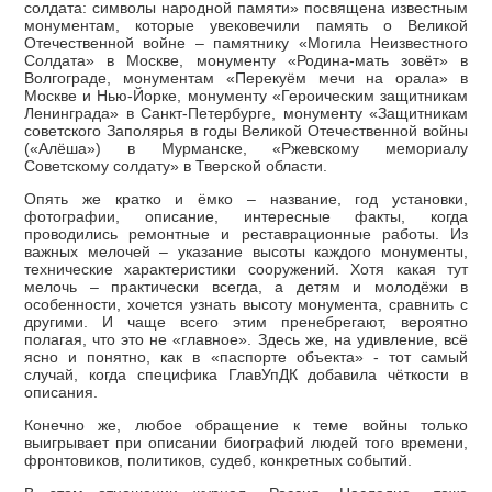
солдата: символы народной памяти» посвящена известным
монументам, которые увековечили память о Великой
Отечественной войне – памятнику «Могила Неизвестного
Солдата» в Москве, монументу «Родина-мать зовёт» в
Волгограде, монументам «Перекуём мечи на орала» в
Москве и Нью-Йорке, монументу «Героическим защитникам
Ленинграда» в Санкт-Петербурге, монументу «Защитникам
советского Заполярья в годы Великой Отечественной войны
(«Алёша») в Мурманске, «Ржевскому мемориалу
Советскому солдату» в Тверской области.
Опять же кратко и ёмко – название, год установки,
фотографии, описание, интересные факты, когда
проводились ремонтные и реставрационные работы. Из
важных мелочей – указание высоты каждого монументы,
технические характеристики сооружений. Хотя какая тут
мелочь – практически всегда, а детям и молодёжи в
особенности, хочется узнать высоту монумента, сравнить с
другими. И чаще всего этим пренебрегают, вероятно
полагая, что это не «главное». Здесь же, на удивление, всё
ясно и понятно, как в «паспорте объекта» - тот самый
случай, когда специфика ГлавУпДК добавила чёткости в
описания.
Конечно же, любое обращение к теме войны только
выигрывает при описании биографий людей того времени,
фронтовиков, политиков, судеб, конкретных событий.