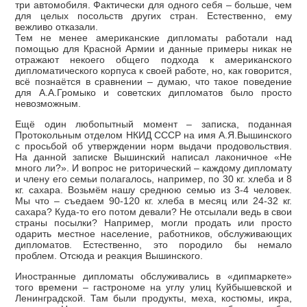
три автомобиля. Фактически для одного себя – больше, чем
для целых посольств других стран. Естественно, ему
вежливо отказали.
Тем не менее американские дипломаты работали над
помощью для Красной Армии и данные примеры никак не
отражают некоего общего подхода к американского
дипломатического корпуса к своей работе, но, как говорится,
всё познаётся в сравнении – думаю, что такое поведение
для А.А.Громыко и советских дипломатов было просто
невозможным.
Ещё один любопытный момент – записка, поданная
Протокольным отделом НКИД СССР на имя А.Я.Вышинского
с просьбой об утверждении норм выдачи продовольствия.
На данной записке Вышинский написал лаконичное «Не
много ли?». И вопрос не риторический – каждому дипломату
и члену его семьи полагалось, например, по 30 кг. хлеба и 8
кг. сахара. Возьмём нашу среднюю семью из 3-4 человек.
Мы что – съедаем 90-120 кг. хлеба в месяц или 24-32 кг.
сахара? Куда-то его потом девали? Не отсылали ведь в свои
страны посылки? Например, могли продать или просто
одарить местное население, работников, обслуживающих
дипломатов. Естественно, это породило бы немало
проблем. Отсюда и реакция Вышинского.
Иностранные дипломаты обслуживались в «дипмаркете»
того времени – гастрономе на углу улиц Куйбышевской и
Ленинградской. Там были продукты, меха, костюмы, икра,