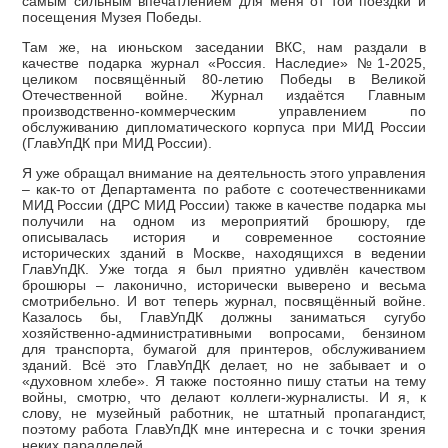
самым сильным впечатлением для меня от той поездки и
посещения Музея Победы.
Там же, на июньском заседании ВКС, нам раздали в
качестве подарка журнал «Россия. Наследие» №1-2025,
целиком посвящённый 80-летию Победы в Великой
Отечественной войне. Журнал издаётся Главным
производственно-коммерческим управлением по
обслуживанию дипломатического корпуса при МИД России
(ГлавУпДК при МИД России).
Я уже обращал внимание на деятельность этого управления
– как-то от Департамента по работе с соотечественниками
МИД России (ДРС МИД России) также в качестве подарка мы
получили на одном из мероприятий брошюру, где
описывалась история и современное состояние
исторических зданий в Москве, находящихся в ведении
ГлавУпДК. Уже тогда я был приятно удивлён качеством
брошюры – лаконично, исторически выверено и весьма
смотрибельно. И вот теперь журнал, посвящённый войне.
Казалось бы, ГлавУпДК должны заниматься сугубо
хозяйственно-административными вопросами, бензином
для транспорта, бумагой для принтеров, обслуживанием
зданий. Всё это ГлавУпДК делает, но не забывает и о
«духовном хлебе». Я также постоянно пишу статьи на тему
войны, смотрю, что делают коллеги-журналисты. И я, к
слову, не музейный работник, не штатный пропагандист,
поэтому работа ГлавУпДК мне интересна и с точки зрения
неких параллелей.