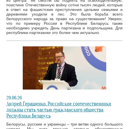
из центра" не смогли бы поднять на освободительную,
поистине Отечественную войну сотни тысяч людей, которые
в ответ на фашистские преступления целыми семьями и
деревнями уходили в лес. Это была борьба всего
белорусского народа за право на существование! Уверен,
что по примеру России в Республике Беларусь также
необходимо учредить День партизана и подпольщика. Для
республики-партизанки это более чем актуально.
29.06.26
Андрей Геращенко. Российские соотечественники
должны стать частью гражданского общества
Республики Беларусь
Белорусы, русские и украинцы – три ветви одного большого
народа. Мы куда меньше главных общественных