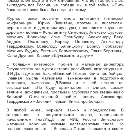
показателен ещё и в том отношении, что вот так могла бы
выглядеть вся Россия, не победи мы в той войне. «Пить
баварское пиво» было бы негде и некому.
Журнал также посвятил много внимания Ялтинской
конференции, Юрию Левитану, поэтам и писателям,
журналистам и деятелям культуры, прошедшим трудными
дорогами войны – Константину Симонову, Алексею Суркову,
Михаилу Шолохову, Илье Эренбургу, Александру Беку,
Андрею Платонову, Борису Полевому, Александру
Твардовскому, Всеволоду Багрицкому, Борису Горбатову,
Михаилу Дудину, Евгению Долматовскому, Ольге Берггольц,
Юлии Друнине, Клавдии Шульженко и другим.
С большим интересом прочёл и материал директора
Государственного музея истории российской литературы им.
В.И.Даля Дмитрия Бака «Василий Тёркин. Книга про бойца».
Главная мысль материала, вынесенная в подстрочник
заголовка, высказана Д.Баком и с ней нельзя не
согласиться: «Не буду оригинален, я считаю самым
великим, доходчивым, простым и глубоким произведением о
Великой Отечественной войне поэму Александра
Твардовского «Василий Тёркин. Книга про бойца».
В любой книге, журнале важно и предисловие. В
завершении о вступительном слове, написанном
начальником ГлавУпДК при МИД России Вячеславом
Фатиным. Хорошие, нужные, нестандартные слова. Но
главное даже не это – Вячеслав Фатин вспомнил о своём