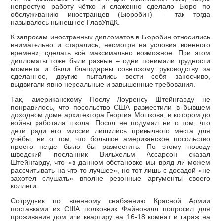
непростую работу чётко и слаженно сделало Бюро по
обслуживанию иностранцев (Бюробин) – так тогда
называлось нынешнее ГлавУпДК.
К запросам иностранных дипломатов в Бюробин относились
внимательно и старались, несмотря на условия военного
времени, сделать всё максимально возможное. При этом
дипломаты тоже были разные – одни понимали трудности
момента и были благодарны советскому руководству за
сделанное, другие пытались вести себя заносчиво,
выдвигали явно нереальные и завышенные требования.
Так, американскому Послу Лоуренсу Штейнгарду не
понравилось, что посольство США разместили в бывшем
доходном доме архитектора Георгия Мошкова, в котором до
войны работала школа. Посол не подумал ни о том, что
дети ради его миссии лишились привычного места для
учёбы, ни о том, что большое американское посольство
просто негде было бы разместить. По этому поводу
шведский посланник Вильхельм Ассарсон сказал
Штейнгарду, что «в данном обстановке мы вряд ли можем
рассчитывать на что-то лучшее», но тот лишь с досадой «не
захотел слушать» вполне резонные аргументы своего
коллеги.
Сотрудник по военному снабжению Красной Армии
поставками из США полковник Файновилл попросил для
проживания дом или квартиру на 16-18 комнат и гараж на