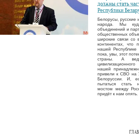
должны стать час
Республики Белар
Белорусы, русские 
народа. Мы куд
объединений и парт
общественных объед
широкие связи со 
континентах, что 
нашей Республике 
пока, увы, этот пот
страны. А вед
цивилизационного
нашей принадлежн
привели к СВО на 
Белоруссии. И, е
пытаться стать 
мостом между Рос
придёт к нам опять.
ГЛА