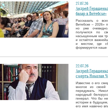
27.07.26
Андрей Геращенко
базар в Витебске»
Рассказать о все
Витебске – 2026» 
но уже очевидно
получился по св
насыщенным как тр
и остаётся важней
и местом, где с
формируется наше 
22.07.26
Андрей Геращенко
смерть Николая Ч
Известие о его сме
многое из своей 
передумать. Нико
народный белорусс
генерал. Что бы н
истории в будущем,
его имя навечно вп