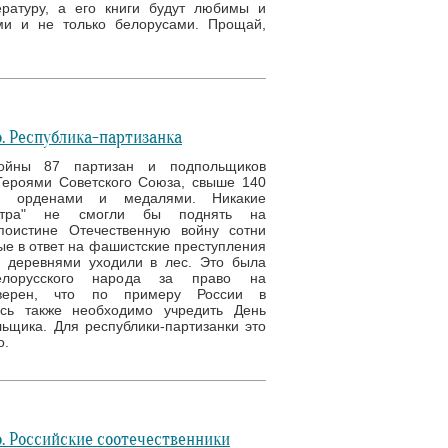
ратуру, а его книги будут любимы и
ми и не только белорусами. Прощай,
. Республика-партизанка
ойны 87 партизан и подпольщиков
Героями Советского Союза, свыше 140
ы орденами и медалями. Никакие
нтра" не смогли бы поднять на
поистине Отечественную войну сотни
ые в ответ на фашистские преступления
 деревнями уходили в лес. Это была
елорусского народа за право на
Уверен, что по примеру России в
усь также необходимо учредить День
ьщика. Для республики-партизанки это
о.
. Российские соотечественники