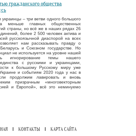
тью гражданского общества
усь
и украинцы – три ветви одного большого
а меньше главных общественных
ий страны, но всё же в наших рядах 26
инений, более 2 500 человек актива и
всей русскоязычной диаспорой на всех
позволяет нам рассказывать правду о
Беларусь и Союзном государстве. Но
енциал не используется на уровне нашей
ь игнорирование темы нашего
 единства с русскими и украинцами,
ости к большому Русскому миру уже
Украине и событиям 2020 года у нас в
сли продолжим лавировать и вновь
неким призрачным «многовекторным
сией и Европой», всё это неминуемо
ВНАЯ
КОНТАКТЫ
КАРТА САЙТА