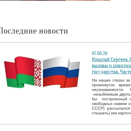
Последние новости
07.08.26
Николай Сергеев.
вызовы и цивилиз
государства. Часть
На наших глазах за 
промежуток врем
неузнаваемости. 
незыблемым двупол
бы построенный н
свободных навеки с
СССР) рассыпался 
слышать) как карто