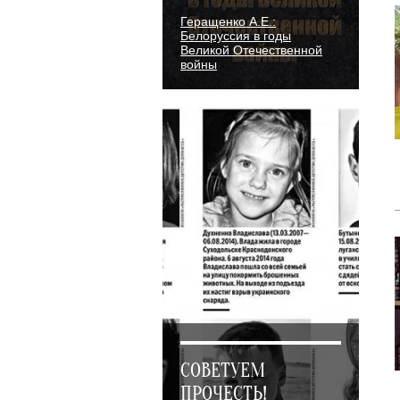
Геращенко А.Е.:
Белоруссия в годы
Великой Отечественной
войны
СОВЕТУЕМ
ПРОЧЕСТЬ!