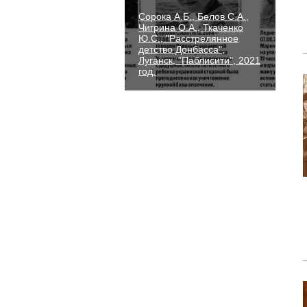
Сорока А.Б., Белов С.А.,
Чигрина О.А., Ткаченко
Ю.С., "Расстрелянное
детство Донбасса",
Луганск, "Паблисити", 2021
год.