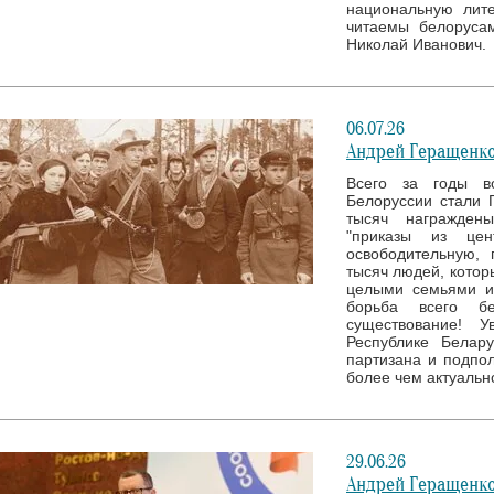
национальную лите
читаемы белоруса
Николай Иванович.
06.07.26
Андрей Геращенко
Всего за годы в
Белоруссии стали 
тысяч награжден
"приказы из це
освободительную, 
тысяч людей, котор
целыми семьями и
борьба всего б
существование! 
Республике Белар
партизана и подпол
более чем актуальн
29.06.26
Андрей Геращенко