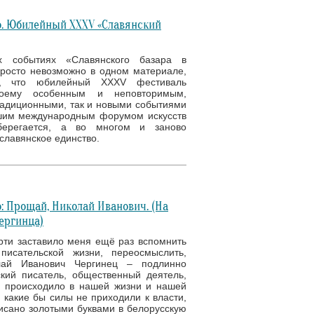
. Юбилейный XXXV «Славянский
х событиях «Славянского базара в
просто невозможно в одном материале,
, что юбилейный XXXV фестиваль
оему особенным и неповторимым,
адиционными, так и новыми событиями
шим международным форумом искусств
берегается, а во многом и заново
славянское единство.
: Прощай, Николай Иванович. (На
ергинца)
рти заставило меня ещё раз вспомнить
писательской жизни, переосмыслить,
лай Иванович Чергинец – подлинно
кий писатель, общественный деятель,
е происходило в нашей жизни и нашей
 какие бы силы не приходили к власти,
исано золотыми буквами в белорусскую