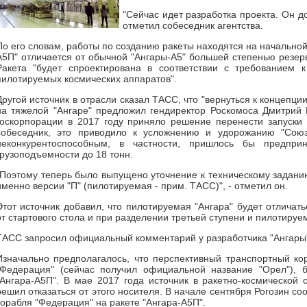
"Сейчас идет разработка проекта. Он до
отметил собеседник агентства.
По его словам, работы по созданию ракеты находятся на начальной 
А5П" отличается от обычной "Ангары-А5" большей степенью резер
Ракета "будет спроектирована в соответствии с требованием 
пилотируемых космических аппаратов".
Другой источник в отрасли сказал ТАСС, что "вернуться к концепци
на тяжелой "Ангаре" предложил гендиректор Роскомоса Дмитрий 
госкорпорации в 2017 году приняло решение перенести запуски 
собеседник, это приводило к усложнению и удорожанию "Союз
неконкурентоспособным, в частности, пришлось бы предпр
грузоподъемности до 18 тонн.
"Поэтому теперь было выпущено уточнение к техническому задани
именно версии "П" (пилотируемая - прим. ТАСС)", - отметил он.
Этот источник добавил, что пилотируемая "Ангара" будет отлича
от стартового стола и при разделении третьей ступени и пилотируе
ТАСС запросил официальный комментарий у разработчика "Ангары" 
Изначально предполагалось, что перспективный транспортный ко
"Федерация" (сейчас получил официальной название "Орел"), 
"Ангара-А5П". В мае 2017 года источник в ракетно-космической
решил отказаться от этого носителя. В начале сентября Рогозин с
корабля "Федерация" на ракете "Ангара-А5П".