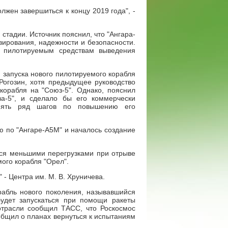
лжен завершиться к концу 2019 года", -
стадии. Источник пояснил, что "Ангара-
вирования, надежности и безопасности.
к пилотируемым средствам выведения
и запуска нового пилотируемого корабля
Рогозин, хотя предыдущее руководство
корабля на "Союз-5". Однако, пояснил
а-5", и сделало бы его коммерчески
инять ряд шагов по повышению его
ю по "Ангаре-А5М" и началось создание
ться меньшими перегрузками при отрыве
мого корабля "Орел".
- Центра им. М. В. Хруничева.
рабль нового поколения, называвшийся
будет запускаться при помощи ракеты
 отрасли сообщил ТАСС, что Роскосмос
ообщил о планах вернуться к испытаниям