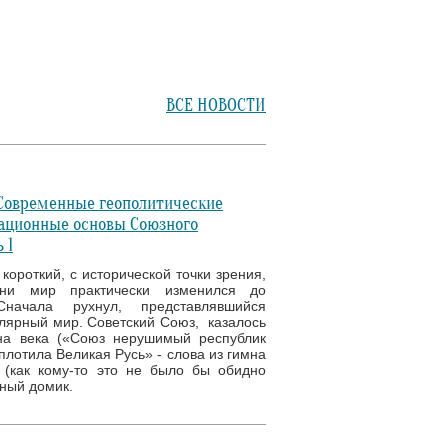
ВСЕ НОВОСТИ
 Современные геополитические
ационные основы Союзного
 1
короткий, с исторической точки зрения,
ени мир практически изменился до
Сначала рухнул, представлявшийся
ярный мир. Советский Союз, казалось
а века («Союз нерушимый республик
плотила Великая Русь» - слова из гимна
(как кому-то это не было бы обидно
чный домик.