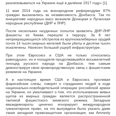
реализовываться на Украине ещё в далёком 1917 году» [1].
11 мая 2014 года на всенародном референдуме 87%
граждан высказались за независимость Донбасса. Так по
инициативе народных масс возникли Донецкая и Луганская
народные республики (ДНР и ЛНР).
После нескольких неудачных попыток захватить ДНР-ЛНР
фашисты из Киева перешли к террору. За 8 лет
непрекращающихся обстрелов из крупнокалиберных орудий
почти 14 тысяч мирных жителей были убиты и десятки тысяч
искалечены. Нанесен большой ущерб инфраструктуре.
При этом Евросоюз и США не только относились
равнодушно, но и поощряли продолжавшийся восьмилетний
геноцид русского народа на Донбассе, тем самым
демонстрируя свою кровнородственную связь с фашистским
режимом на Украине.
А в настоящее время США и Евросоюз, проливая
фарисейские слезы, говорят о страданиях людей в ходе
национально-освободительной операции российской армии
на Украине, но умалчивают о том, что использование живых
щитов из мирных граждан является распространенной
тактикой фашистского киевского режима. Западные
квазидемократы цинично игнорируют международное
гуманитарное право, на что вынуждена была указать даже
такая западная правозащитная организация, как Amnesty