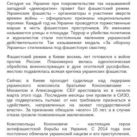
Сегодня на Украине при покровительстве так называемой
западной «демократии» правит бал фашистский режим.
Украинские фашисты – организаторы и участники зверств
времен войны – официально признаны национальными
героями. Каждый год на Украине проводятся торжественные
марши в честь фашистских преступников. Их именами
называются улицы и площади. Террор и убийства политиков
и журналистов стали постоянным явлением украинской
действительности. Так называемая медаль «За оборону
Украины» стилизована под фашистскую свастику.
Фашистский режим в Киеве восемь лет готовился к войне
против России. Планомерно велась идеологическая
обработка военнослужащих в духе оголтелой русофобии,
жестоко подавлялась всякая критика украинских фашистов.
Сейчас в Киеве проходит судилище над лидерами
украинского комсомола братьями Кононовичами –
Михаилом и Александром. СБУ арестовала их в начале
марта этого года. Последние месяцы они провели в СИЗО,
где подвергались пыткам: от них требовали признаться в
«действиях, направленных на захват государственной
власти». За признание обещали «всего» 10 лет, а в случае
отказа грозили пожизненным заключением.
Комсомольцы Кононовичи – настоящие герои
антифашистской борьбы на Украине. С 2014 года они
постоянно обличали украинский нацизм и его преступления,