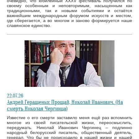
очевидно, что юбилейный XXXV фестиваль получился по
своему особенным и неповторимым, насыщенным как
традиционными, так и новыми событиями и остаётся
важнейшим международным форумом искусств и местом,
где сберегается, а во многом и заново формируется наше
славянское единство.
22.07.26
Андрей Геращенко: Прощай, Николай Иванович. (На
смерть Николая Чергинца)
Известие о его смерти заставило меня ещё раз вспомнить
многое из своей писательской жизни, переосмыслить,
передумать. Николай Иванович Чергинец – подлинно
народный белорусский писатель, общественный деятель,
генерал. Что бы не происходило в нашей жизни и нашей