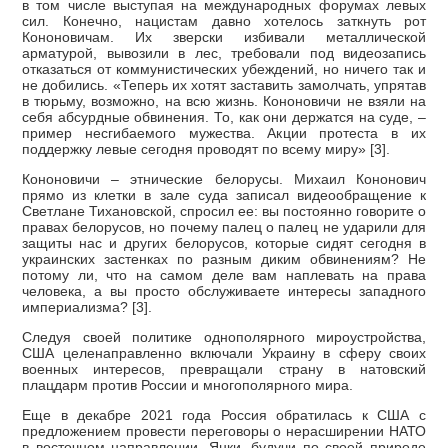
в том числе выступая на международных форумах левых
сил. Конечно, нацистам давно хотелось заткнуть рот
Кононовичам. Их зверски избивали металлической
арматурой, вывозили в лес, требовали под видеозапись
отказаться от коммунистических убеждений, но ничего так и
не добились. «Теперь их хотят заставить замолчать, упрятав
в тюрьму, возможно, на всю жизнь. Кононовичи не взяли на
себя абсурдные обвинения. То, как они держатся на суде, –
пример несгибаемого мужества. Акции протеста в их
поддержку левые сегодня проводят по всему миру» [3].
Кононовичи – этнические белорусы. Михаил Кононович
прямо из клетки в зале суда записал видеообращение к
Светлане Тихановской, спросил ее: вы постоянно говорите о
правах белорусов, но почему палец о палец не ударили для
защиты нас и других белорусов, которые сидят сегодня в
украинских застенках по разным диким обвинениям? Не
потому ли, что на самом деле вам наплевать на права
человека, а вы просто обслуживаете интересы западного
империализма? [3].
Следуя своей политике однополярного мироустройства,
США целенаправленно включали Украину в сферу своих
военных интересов, превращали страну в натовский
плацдарм против России и многополярного мира.
Еще в декабре 2021 года Россия обратилась к США с
предложением провести переговоры о нерасширении НАТО
в восточном направлении. Янки, будучи по своей природе