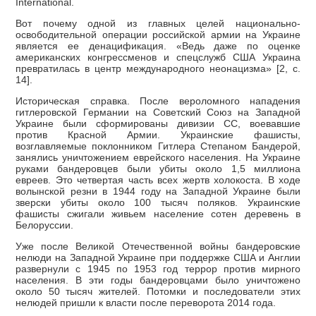
International.
Вот почему одной из главных целей национально-
освободительной операции российской армии на Украине
является ее денацификация. «Ведь даже по оценке
американских конгрессменов и спецслужб США Украина
превратилась в центр международного неонацизма» [2, c.
14].
Историческая справка. После вероломного нападения
гитлеровской Германии на Советский Союз на Западной
Украине были сформированы дивизии СС, воевавшие
против Красной Армии. Украинские фашисты,
возглавляемые поклонником Гитлера Степаном Бандерой,
занялись уничтожением еврейского населения. На Украине
руками бандеровцев были убиты около 1,5 миллиона
евреев. Это четвертая часть всех жертв холокоста. В ходе
волынской резни в 1944 году на Западной Украине были
зверски убиты около 100 тысяч поляков. Украинские
фашисты сжигали живьем население сотен деревень в
Белоруссии.
Уже после Великой Отечественной войны бандеровские
нелюди на Западной Украине при поддержке США и Англии
развернули с 1945 по 1953 год террор против мирного
населения. В эти годы бандеровцами было уничтожено
около 50 тысяч жителей. Потомки и последователи этих
нелюдей пришли к власти после переворота 2014 года.