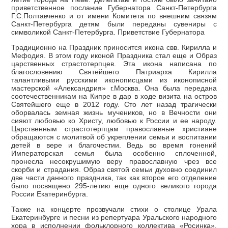
приветственное послание Губернатора Санкт-Петербурга
Г.С.Полтавченко и от имени Комитета по внешним связям
Санкт-Петербурга детям были переданы сувениры с
символикой Санкт-Петербурга. Приветствие Губернатора
Традиционно на Праздник приносится икона свв. Кирилла и
Мефодия. В этом году иконой Праздника стал еще и Образ
царственных страстотерпцев. Эта икона написана по
благословению Святейшего Патриарха Кирилла
талантливыми русскими иконописцами из иконописной
мастерской «Александрия» г.Москва. Она была передана
соотечественникам на Кипре в дар в ходе визита на остров
Святейшего еще в 2012 году. Сто лет назад трагически
оборвалась земная жизнь мучеников, но в Вечности они
сияют любовью ко Христу, любовью к России и ее народу.
Царственным страстотерпцам православные христиане
обращаются с молитвой об укреплении семьи и воспитании
детей в вере и благочестии. Ведь во время гонений
Императорская семья была особенно сплоченной,
пронесла несокрушимую веру православную чрез все
скорби и страдания. Образ святой семьи духовно соединил
две части данного праздника, так как второе его отделение
было посвящено 295-летию еще одного великого города
России Екатеринбурга.
Также на концерте прозвучали стихи о столице Урала
Екатеринбурге и песни из репертуара Уральского народного
хора в исполнении фольклорного коллектива «Росинка».