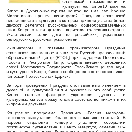
славянской письменности и
культуры на Кипре19 мая на
Кипре в Духовно-культурном центре во имя свт. Иоанна
Милостивого прошел всекипрский Праздник славянской
письменности и культуры, в котором приняли участие более
двухсот делегатов русскоязычных общеобразовательных
школ Кипра, а также детские творческие коллективы страны.
Участниками стали дети из российских, украинских,
белорусских, русско-кипрских семей.
Инициатором и главным организатором Праздника
славянской письменности является Русский православный
образовательный центр (РПОЦ) при поддержке Посольства
России в Республике Кипр, Отдела внешних церковных
связей Московского Патриархата, Российского центра науки
и культуры на Кипре, бизнес-сообщества соотечественников,
Кипрской Православной Церкви.
За годы проведения Праздник стал заметным явлением в
духовной и культурной жизни русскоязычного сообщества
Кипра, важным фактором укрепления духовных и
культурных связей между юными соотечественниками и их
кипрскими друзьями.
Концертная программа Праздника «Россия молодая»
включала выступления более ста юных исполнителей. В
первом отделении концерта участники совершили
поэтическое путешествие в Санкт-Петербург, отметив 315-
летие города на Неве. Делегатам и гостям было зачитано