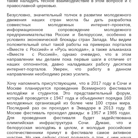
также наладить тесное взаимодействие в этом вопросе и с
православной церковью.
Безусловно, значительный толчок в развитии молодежного
движения наших стран могла бы дать разработка
совместных молодежных интернет–проектов,
информационное сопровождение молодежного
предпринимательства России и Белоруссии, особенно в
условиях экономической блокады стран Запада. Мы видим
положительный опыт такой работы на примерах порталов
«Вместе с Россией» и «Русь молодая», а также альманаха
«Вместе с Россией», однако очевидно, что в этом
направлении мы делаем пока первые шаги в отличие от
наших оппонентов, давно наладивших работу десятков
интернет-порталов. Уверен, что работу в данном
направлении необходимо резко усилить.
Хочу напомнить присутствующим, что в 2017 году в Сочи и
Москве планируется проведение Всемирного фестиваля
молодёжи и студентов. Это представительный форум,
который проводится с 1947 года и объединяет порядка 160
молодежных организаций из более чем 100 стран мира.
Последний раз он проходил в Эквадоре в 2013 году. В
Москве фестиваль проходил дважды: в 1957 и 1985 годах.
Для проведения фестиваля будет задействована
олимпийская инфраструктура Сочи. Думаю, что и
белорусская молодёжь в целом, и молодые российские
соотечественники примут в фестивале самое активное
участие. Но уже сейчас стоит подумать о том, с чем наша