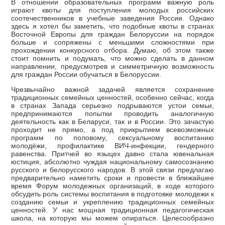
В отношении образовательных программ важную роль
играют квоты для поступления молодых российских
соотечественников в учебные заведения России. Однако
здесь я хотел бы заметить, что подобные квоты в странах
Восточной Европы для граждан Белоруссии на порядок
больше и сопряжены с меньшими сложностями при
прохождении конкурсного отбора. Думаю, об этом также
стоит помнить и подумать, что можно сделать в данном
направлении, предусмотрев и симметричную возможность
для граждан России обучаться в Белоруссии.
Чрезвычайно важной задачей является сохранение
традиционных семейных ценностей, особенно сейчас, когда
в странах Запада серьезно подрываются устои семьи,
предпринимаются попытки проводить аналогичную
деятельность как в Беларуси, так и в России. Это зачастую
проходит не прямо, а под прикрытием всевозможных
программ по половому, сексуальному воспитанию
молодёжи, профилактике ВИЧ-инфекции, гендерного
равенства. Притчей во языцех давно стала ювенальная
юстиция, абсолютно чуждая национальному самосознанию
русского и белорусского народов. В этой связи предлагаю
предварительно наметить сроки и провести в ближайшее
время Форум молодежных организаций, в ходе которого
обсудить роль системы воспитания в подготовке молодежи к
созданию семьи и укреплению традиционных семейных
ценностей. У нас мощная традиционная педагогическая
школа, на которую мы можем опираться. Целесообразно