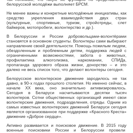
белорусской молодёжи выполняет БРСМ.
Не менее важны и конкретные молодёжные инициативы, как
средство укрепления взаимодействия двух стран
(культурные, спортивные, туризм, стройотряды, слет
байкеров, мотопробеги, волонтерство и др.).
В Белоруссии и России добровольцами-волонтёрами
становятся в основном студенты. Волонтеры сами выбирают
направление своей деятельности. Помощь пожилым людям,
обездоленным и проблемным детям, поддержка людей с
ограниченными возможностями, забота о животных,
профилактика алкоголизма, наркомании, СПИДа,
пропаганда здорового образа жизни, донорство – и это
далеко не весь список того, что делают волонтеры сегодня.
Белорусское волонтерское движение зародилось не так
давно, в 90-х годах прошлого столетия. Но именно сейчас, в
начале XX века, оно значительно активизировалось.
Сегодня в Беларуси насчитываются десятки тысяч
волонтеров. Сотни общественных организаций имеют свои
волонтерские движения, подразделения, отряды. Одним из
самых известных волонтерских движений Беларуси сегодня
является организованное при поддержке «Красного Креста»
движение «Доброе сердце».
Активно развивается и поисковое движение. В 2015 году
военные поисковики России и Белоруссии провели