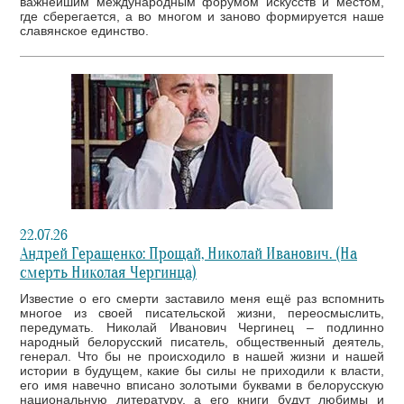
важнейшим международным форумом искусств и местом,
где сберегается, а во многом и заново формируется наше
славянское единство.
22.07.26
Андрей Геращенко: Прощай, Николай Иванович. (На
смерть Николая Чергинца)
Известие о его смерти заставило меня ещё раз вспомнить
многое из своей писательской жизни, переосмыслить,
передумать. Николай Иванович Чергинец – подлинно
народный белорусский писатель, общественный деятель,
генерал. Что бы не происходило в нашей жизни и нашей
истории в будущем, какие бы силы не приходили к власти,
его имя навечно вписано золотыми буквами в белорусскую
национальную литературу, а его книги будут любимы и