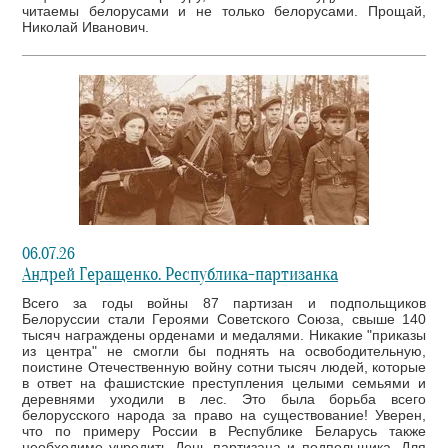
читаемы белорусами и не только белорусами. Прощай,
Николай Иванович.
06.07.26
Андрей Геращенко. Республика-партизанка
Всего за годы войны 87 партизан и подпольщиков
Белоруссии стали Героями Советского Союза, свыше 140
тысяч награждены орденами и медалями. Никакие "приказы
из центра" не смогли бы поднять на освободительную,
поистине Отечественную войну сотни тысяч людей, которые
в ответ на фашистские преступления целыми семьями и
деревнями уходили в лес. Это была борьба всего
белорусского народа за право на существование! Уверен,
что по примеру России в Республике Беларусь также
необходимо учредить День партизана и подпольщика. Для