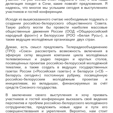
делегация поедет в Сочи, какие повезёт предложения. Я
надеюсь, что многое мы услышим сегодня в выступлениях
участников и гостей конференции.
Исходя из вышесказанного считаю необходимым подумать о
создании российско-белорусского общественного Совета.
Такую работу могли бы провести наиболее массовые
общественные движения России (ООД «Общероссийский
народный фронт») и Белоруссии (РОО «Белая Русь»), а
также ведущие молодёжные организации двух стран.
Думаю, есть смысл предложить Телерадиообъединению
(ТРО) «Союз» рассмотреть возможность включения в
эфирную сетку вещания компании цикла молодёжных
телевизионных и радио передач и круглых столов,
посвящённых проектам российско-белорусской молодёжной
тематики, а также создать в ведущих государственных
газетах России («Российская газета») и Беларуси («СБ –
Беларусь сегодня») постоянную рубрику, посвящённую
российско-белорусским молодёжным проектам и
инициативам, во вкладышах, финансируемых за счёт
средств Союзного государства.
В заключении своего выступления я хочу призвать
участников и гостей конференции высказать своё видение
перспектив и проблем российско-белорусского молодёжного
сотрудничества, предложить новые идеи и пути его
совершенствования и укрепления. Вероятно, нам стоит