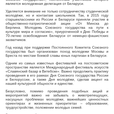
является молодежная делегация от Беларуси.
Уделяется внимание не только сотрудничеству студенческой
молодёжи, но и контактам школьников. Так, в 2015 году
старшеклассники из России и Беларуси приняли участие в
общественно-патриотической акции «От Минска до
Берлина. Молодежь Союзного государства на пути к
культуре мира и согласию», приуроченной к Дню Победы и
70-летию освобождения Беларуси от немецко-фашистских
захватчиков.
Год назад при поддержке Постоянного Комитета Союзного
государства был организован поход молодежи Москвы и
Бреста по местам боевой славы юных партизан в Беларуси.
Одним из самых известных фестивалей на постсоветском
пространстве является Международный фестиваль искусств
«Славянский базар в Витебске». Важно продолжить практику
проведения в его рамках Дня Союзного государства России
и Белоруссии, а также Дня молодёжи, сделав акцент на
нашей культурной общности и единстве.
Безусловно, помимо проведения подобных акций и
мероприятий важно не забывать о животрепещущих,
насущных проблемах молодёжи, важнейших ценностных
ориентирах и жизненных приоритетах – образовании,
трудоустройстве, положении молодых семей.