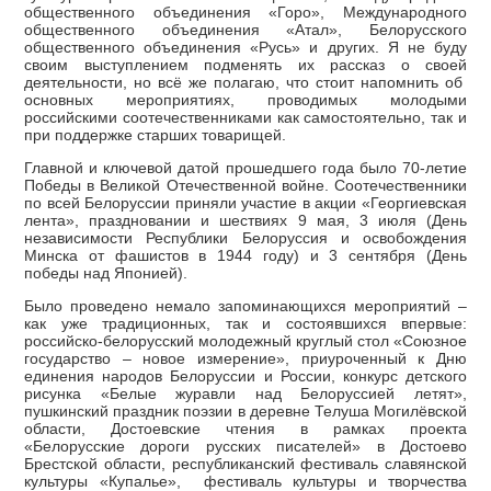
общественного объединения «Горо», Международного
общественного объединения «Атал», Белорусского
общественного объединения «Русь» и других. Я не буду
своим выступлением подменять их рассказ о своей
деятельности, но всё же полагаю, что стоит напомнить об
основных мероприятиях, проводимых молодыми
российскими соотечественниками как самостоятельно, так и
при поддержке старших товарищей.
Главной и ключевой датой прошедшего года было 70-летие
Победы в Великой Отечественной войне. Соотечественники
по всей Белоруссии приняли участие в акции «Георгиевская
лента», праздновании и шествиях 9 мая, 3 июля (День
независимости Республики Белоруссия и освобождения
Минска от фашистов в 1944 году) и 3 сентября (День
победы над Японией).
Было проведено немало запоминающихся мероприятий –
как уже традиционных, так и состоявшихся впервые:
российско-белорусский молодежный круглый стол «Союзное
государство – новое измерение», приуроченный к Дню
единения народов Белоруссии и России, конкурс детского
рисунка «Белые журавли над Белоруссией летят»,
пушкинский праздник поэзии в деревне Телуша Могилёвской
области, Достоевские чтения в рамках проекта
«Белорусские дороги русских писателей» в Достоево
Брестской области, республиканский фестиваль славянской
культуры «Купалье», фестиваль культуры и творчества