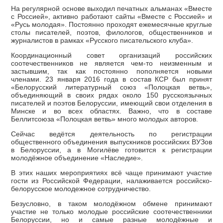
На регулярной основе выходил печатных альманах «Вместе
с Россией», активно работают сайты «Вместе с Россией» и
«Русь молодая». Постоянно проходят ежемесячные круглые
столы писателей, поэтов, филологов, общественников и
журналистов в рамках «Русского писательского клуба».
Координационный совет организаций российских
соотечественников не является чем-то неизменным и
застывшим, так как постоянно пополняется новыми
членами. 23 января 2016 года в состав КСР был принят
«Белорусский литературный союз «Полоцкая ветвь»,
объединяющий в своих рядах около 150 русскоязычных
писателей и поэтов Белоруссии, имеющий свои отделения в
Минске и во всех областях. Важно, что в составе
Беллитсоюза «Полоцкая ветвь» много молодых авторов.
Сейчас ведётся деятельность по регистрации
общественного объединения выпускников российских ВУЗов
в Белоруссии, а в Могилёве готовится к регистрации
молодёжное объединение «Наследие».
В этих наших мероприятиях всё чаще принимают участие
гости из Российской Федерации, налаживается российско-
белорусское молодежное сотрудничество.
Безусловно, в таком молодёжном обмене принимают
участие не только молодые российские соотечественники
Белоруссии, но и самые разные молодёжные и