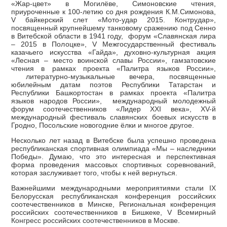
«Жар-цвет» в Могилёве, Симоновские чтения,
приуроченные к 100-летию со дня рождения К.М.Симонова,
V байкерский слет «Мото-удар 2015. Контрудар»,
посвященный крупнейшему танковому сражению под Сенно
в Витебской области в 1941 году, форум «Славянская лира
– 2015 в Полоцке», V Межгосударственный фестиваль
казачьего искусства «Гайда», духовно-культурная акция
«Лесная – место воинской славы России», гамзатовские
чтения в рамках проекта «Палитра языков России»,
литературно-музыкальные вечера, посвященные
юбилейным датам поэтов Республики Татарстан и
Республики Башкортостан в рамках проекта «Палитра
языков народов России», международный молодежный
форум соотечественников «Лидер XXI века», XV-й
международный фестиваль славянских боевых искусств в
Гродно, Посольские новогодние ёлки и многое другое.
Несколько лет назад в Витебске была успешно проведена
республиканская спортивная олимпиада «Мы – наследники
Победы». Думаю, что это интересная и перспективная
форма проведения массовых спортивных соревнований,
которая заслуживает того, чтобы к ней вернуться.
Важнейшими международными мероприятиями стали IX
Белорусская республиканская конференция российских
соотечественников в Минске, Региональная конференция
российских соотечественников в Бишкеке, V Всемирный
Конгресс российских соотечественников в Москве.