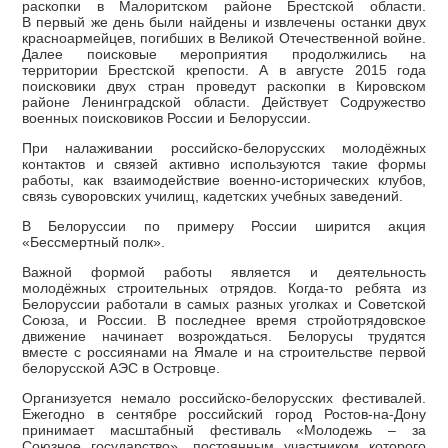
раскопки в Малоритском районе Брестской области.
В первый же день были найдены и извлечены останки двух
красноармейцев, погибших в Великой Отечественной войне.
Далее поисковые мероприятия продолжились на
территории Брестской крепости. А в августе 2015 года
поисковики двух стран проведут раскопки в Кировском
районе Ленинградской области. Действует Содружество
военных поисковиков России и Белоруссии.
При налаживании российско-белорусских молодёжных
контактов и связей активно используются такие формы
работы, как взаимодействие военно-исторических клубов,
связь суворовских училищ, кадетских учебных заведений.
В Белоруссии по примеру России ширится акция
«Бессмертный полк».
Важной формой работы является и деятельность
молодёжных строительных отрядов. Когда-то ребята из
Белоруссии работали в самых разных уголках и Советской
Союза, и России. В последнее время стройотрядовское
движение начинает возрождаться. Белорусы трудятся
вместе с россиянами на Ямале и на строительстве первой
белорусской АЭС в Островце.
Организуется немало российско-белорусских фестивалей.
Ежегодно в сентябре российский город Ростов-на-Дону
принимает масштабный фестиваль «Молодежь – за
Союзное государство», постоянным участником которого