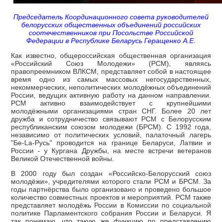
Председатель Координационного совета руководителей
белорусских общественных объединений российских
соотечественников при Посольстве Российской
Федерации в Республике Беларусь Геращенко А.Е.
Как известно, общероссийская общественная организация
«Российский Союз Молодежи» (РСМ), являясь
правопреемником ВЛКСМ, представляет собой в настоящее
время одно из самых массовых негосударственных,
некоммерческих, неполитических молодёжных объединений
России, ведущих активную работу на данном направлении.
РСМ активно взаимодействует с крупнейшими
молодёжными организациями стран СНГ. Более 20 лет
дружба и сотрудничество связывают РСМ с Белорусским
республиканским союзом молодежи (БРСМ). С 1992 года,
независимо от политических условий, палаточный лагерь
"Бе-La-Русь" проводится на границе Беларуси, Латвии и
России - у Кургана Дружбы, на месте встречи ветеранов
Великой Отечественной войны.
В 2000 году был создан «Российско-Белорусский союз
молодёжи», учредителями которого стали РСМ и БРСМ. За
годы партнёрства было организовано и проведено большое
количество совместных проектов и мероприятий. РСМ также
представляет молодёжь России в Комиссии по социальной
политике Парламентского собрания России и Беларуси. Я
так понимаю, что такую же функцию по представлению