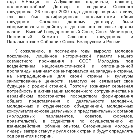
года Б.Ельцин и А.Лукашенко подписали, наконец,
полномасштабный Договор о создании Союзного
государства. 26 января 2000 года договор вступил в силу,
так как был ратифицирован парламентами обоих
государств. Согласно данному договору, были
сформированы и действуют до сих пор союзные органы
власти – Высший Государственный Совет, Совет Министров,
Постоянный Комитет Союзного государства и
Парламентское Собрание Союза Белоруссии и России.
К сожалению, в последние годы выросло молодое
поколение, лишённое исторической памяти нашего
совместного проживания в СССР. Молодёжь под
воздействием националистической и оппозиционной
пропаганды начинает ориентироваться на западные страны,
на нетрадиционные для своей страны и культуры
заимствованные ценности, зачастую не связывает свое
будущее с родной страной. Поэтому возникает серьёзная
потребность в активизации молодежного сотрудничества на
евразийском пространстве посредством формирования
общего представления о деятельности молодёжи,
молодежных и студенческих объединений, молодежных
консультативно-совещательных и представительных органов
(молодежных парламентов, советов, форумов,
правительств), в содействия по осуществлению их
взаимодействия, обмене опытом. Сегодняшние молодые
лидеры завтра станут у руля своих стран и будут определять
ход развития истории.