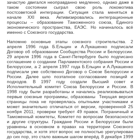
зачастую двигался неоправданно медленно, однако даже в
таком состоянии сыграл свою роль локомотива
постсоветской интеграции. Ситуация стала меняться в
начале XXI века. Активизировались интеграционные
процессы – образование Таможенного союза, Единого
экономического пространства, ЕАЭС. Но начиналось всё
именно с Союзного государства.
Напомню основные этапы союзного строительства. 2
апреля 1996 года Б.Ельцин и А.Лукашенко подписали
Договор об образовании Сообщества России и Белоруссии.
29 апреля 1996 года в Санкт-Петербурге было подписано
соглашение о создании Парламентского собрания России и
Белоруссии, а 2 апреля 1997 года Б.Ельцин и А.Лукашенко
подписали уже собственно Договор о Союзе Белоруссии и
России. Далее шло поэтапное согласование позиций и
подходов. В 1997 году создали Высший совет и
Исполнительный комитет Союза Белоруссии и России. В
1998 году были разработаны и начались реализовываться
первые союзные программы, образованы Текущая версия
страницы пока не проверялась опытными участниками и
может значительно отличаться от версии, проверенной 25
ноября 2011; проверки требуют 49 правок. Пограничный и
Таможенный комитеты, Комитет по вопросам безопасности
и другие структуры. Граждане России и Белоруссии были
уравнены в основном в правах на территории Союзного
государства, и хотя этот вопрос не полностью урегулирован
до сих пор, это стало важным шагом вперёд. 8 декабря 1999