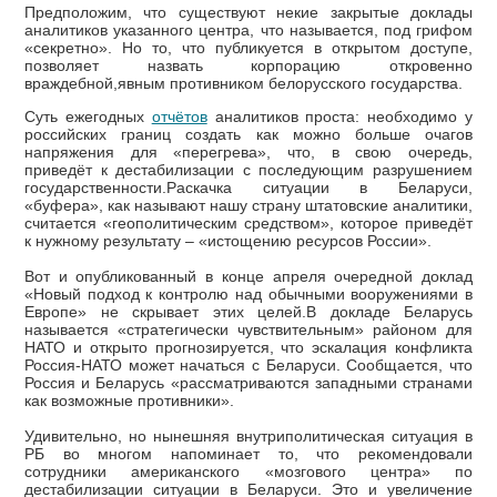
Предположим, что существуют некие закрытые доклады
аналитиков указанного центра, что называется, под грифом
«секретно». Но то, что публикуется в открытом доступе,
позволяет назвать корпорацию откровенно
враждебной,явным противником белорусского государства.
Суть ежегодных
отчётов
аналитиков проста: необходимо у
российских границ создать как можно больше очагов
напряжения для «перегрева», что, в свою очередь,
приведёт к дестабилизации с последующим разрушением
государственности.Раскачка ситуации в Беларуси,
«буфера», как называют нашу страну штатовские аналитики,
считается «геополитическим средством», которое приведёт
к нужному результату – «истощению ресурсов России».
Вот и опубликованный в конце апреля очередной доклад
«Новый подход к контролю над обычными вооружениями в
Европе» не скрывает этих целей.В докладе Беларусь
называется «стратегически чувствительным» районом для
НАТО и открыто прогнозируется, что эскалация конфликта
Россия-НАТО может начаться с Беларуси. Сообщается, что
Россия и Беларусь «рассматриваются западными странами
как возможные противники».
Удивительно, но нынешняя внутриполитическая ситуация в
РБ во многом напоминает то, что рекомендовали
сотрудники американского «мозгового центра» по
дестабилизации ситуации в Беларуси. Это и увеличение