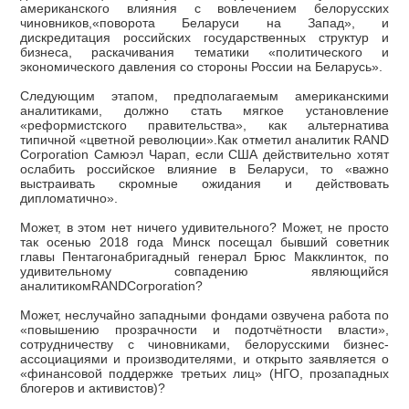
американского влияния с вовлечением белорусских
чиновников,«поворота Беларуси на Запад», и
дискредитация российских государственных структур и
бизнеса, раскачивания тематики «политического и
экономического давления со стороны России на Беларусь».
Следующим этапом, предполагаемым американскими
аналитиками, должно стать мягкое установление
«реформистского правительства», как альтернатива
типичной «цветной революции».Как отметил аналитик RAND
Corporation Самюэл Чарап, если США действительно хотят
ослабить российское влияние в Беларуси, то «важно
выстраивать скромные ожидания и действовать
дипломатично».
Может, в этом нет ничего удивительного? Может, не просто
так осенью 2018 года Минск посещал бывший советник
главы Пентагонабригадный генерал Брюс Макклинток, по
удивительному совпадению являющийся
аналитикомRANDCorporation?
Может, неслучайно западными фондами озвучена работа по
«повышению прозрачности и подотчётности власти»,
сотрудничеству с чиновниками, белорусскими бизнес-
ассоциациями и производителями, и открыто заявляется о
«финансовой поддержке третьих лиц» (НГО, прозападных
блогеров и активистов)?