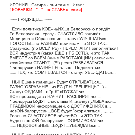
ИРОНИЯ...Сатира - они такие...Итак :
[ КОВЫЧКИ - "..." - поСТАВЬте сами]
~~~ ГРЯДУЩЕЕ...~~~
_Если политика КОЕ--чьИХ...в Белоруссию придёт,
То Белоруссия...сразу - СЧАСТЛИВО заживёт...
Медицина и Образование - станут УЛУЧШАТЬся...
ПОГОСТЫ...по-РАЗНЫМ-причинам - и ЭТО ТАК...
Сразу-же...(по ВСЕЙ РБ) - ПЕРЕСТАНУТ заполняться!
ВСЯ индустрия (какая ЕЩЁ в РБ ЕСТЬ), и это ТАК,
ВМЕСТЕ со ВСЕМ (ныне РАБОТАЮЩИМ) сельским-
хозяйством СТАНУТ...(!!!) резко РАЗВИВАТЬСЯ...
* Белоруссия НАЧНЁТ Реально...Подниматься...
...а ТЕХ, кто СОМНЕВАЕТСЯ - станут УБЕЖДАТЬся...
_НЫНЕшние границы - Будут ОТКРЫВАТЬся...
РАЗНО`ОБРАЗНЫЕ...из ЕС (Т.Н. "БЕШЕНЦЫ"...) -
Станут ОРДАМИ - в "р-б" вПУСКАТЬся...
ВСЕ производства НАЧНУТ...РАСШИРЯТЬся...
* Белорусы БУДУТ счастливы И...начнут уЛЫБАться...
ПРАВДИВОЙ информацией, о ДОСТИЖЕНИЯХ в...
новОЙ-белоруссии...ВСЕ будут "окормляться"...,...,...
Реально-СЧАСТЛИВОЕ обчестВО...и ЭТО ТАК...
Будет в новОЙ-белоруссии - ФОРМИРОВАТЬся...
...а НЕДОВОЛЬНЫЕ...БУДУТ...УБЕЖДАТЬся...
_НЫНЕшних белоруссов, ну ШУТКИ--РАДИ...