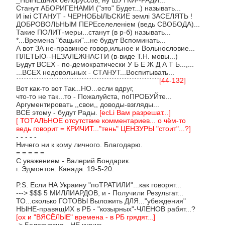
Станут АБОРИГЕНАМИ ("это" Будет...) называть...
И iмi СТАНУТ - ЧЕРНОБЫЛЬСКИЕ землi ЗАСЕЛЯТЬ !
ДОБРОВОЛЬНЫМ ПЕРЕселеленiем (ведь СВОБОДА)...
Такие ПОЛИТ-меры...станут (в р-б) называть...
*...Времена "бацьки"...не будут Вспоминать...
А вот ЗА не-правиное говор,ильное и Вольнословие...
ПЛЕТЬЮ--НЕЗАЛЕЖНАСТИ (в-виде Т.Н. мовы...)
Будут ВСЕХ - по-демократически У Б Е Ж Д А Т Ь...,...
...ВСЕХ недовольных - СТАНУТ...Воспитывать...
`````````````````````````````````````````````````````````
[44-132]
Вот как-то вот Так...НО...если вдруг,
что-то не так...то - Пожалуйста, поПРОБУЙте...
Аргументировать ,,свои,, доводы-взгляды...
ВСЕ этому - будут Рады.
[есLi Вам разрешат...]
[ ТОТАЛЬНОЕ отсутствие комментариев... о чём-то
ведь говорит = КРИЧИТ..."тень" ЦЕНЗУРЫ "стоит"...?]
- - - - -
Ничего ни к кому личного. Благодарю.
= = = = =
С уважением - Валерий Бондарик.
г. Эдмонтон. Канада. 19-5-20.
P.S. Если НА Украину "поТРАТИЛИ"...как говорят...
---> $$$ 5 МИЛЛИАРДОВ, и - Получили Результат...
ТО...сколько ГОТОВЫ Выложить ДЛЯ..."убеждения"
НЫНЕ-правящИХ в РБ - "козырных"-ЧЛЕНОВ рабят...?
[ох и "ВЯСЁЛЫЕ" времена - в РБ грядят...]
-> Белоруссия - НЕ купись...