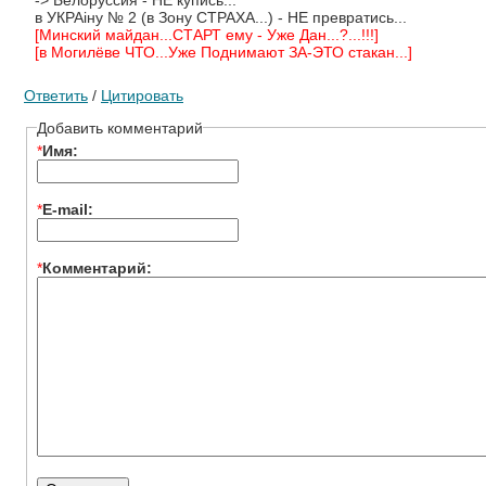
в УКРАiну № 2 (в Зону СТРАХА...) - НЕ превратись...
[Минский майдан...СТАРТ ему - Уже Дан...?...!!!]
[в Могилёве ЧТО...Уже Поднимают ЗА-ЭТО стакан...]
Ответить
/
Цитировать
Добавить комментарий
*
Имя:
*
E-mail:
*
Комментарий: