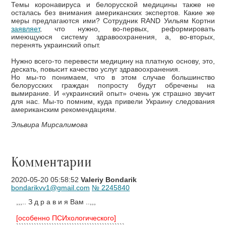
Темы коронавируса и белорусской медицины также не
осталась без внимания американских экспертов. Какие же
меры предлагаются ими? Сотрудник RAND Уильям Кортни
заявляет
, что нужно, во-первых, реформировать
имеющуюся систему здравоохранения, а, во-вторых,
перенять украинский опыт.
Нужно всего-то перевести медицину на платную основу, это,
дескать, повысит качество услуг здравоохранения.
Но мы-то понимаем, что в этом случае большинство
белорусских граждан попросту будут обречены на
вымирание. И «украинский опыт» очень уж страшно звучит
для нас. Мы-то помним, куда привели Украину следования
американским рекомендациям.
Эльвира Мирсалимова
Комментарии
2020-05-20 05:58:52
Valeriy Bondarik
bondarikvv1@gmail.com
№ 2245840
,,,.. З д р а в и я Вам ..,,,
[особенно ПСИхологического]
```````````````````````````````````````````