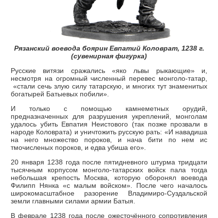
Рязанский воевода боярин Евпатий Коловрат, 1238 г.
(сувенирная фигурка)
Русские витязи сражались «яко львы рыкающие» и,
несмотря на огромный численный перевес монголо-татар,
«стали сечь злую силу татарскую, и многих тут знаменитых
богатырей Батыевых побили».
И только с помощью камнеметных орудий,
предназначенных для разрушения укреплений, монголам
удалось убить Евпатия Неистового (так позже прозвали в
народе Коловрата) и уничтожить русскую рать: «И навадиша
на него множество пороков, и нача бити по нем ис
тмочисленых пороков, и едва убиша его».
20 января 1238 года после пятидневного штурма тридцати
тысячным корпусом монголо-татарских войск пала тогда
небольшая крепость Москва, которую оборонял воевода
Филипп Нянка «с малым войском». После чего началось
широкомасштабное разорение Владимиро-Суздальской
земли главными силами армии Батыя.
В феврале 1238 года после ожесточённого сопротивления