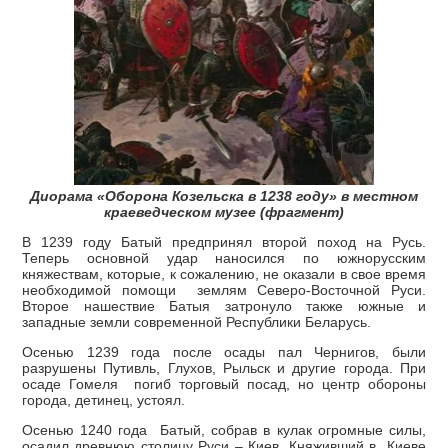
Диорама «Оборона Козельска в 1238 году» в местном
краеведческом музее (фрагмент)
В 1239 году Батый предпринял второй поход на Русь.
Теперь основной удар наносился по южнорусским
княжествам, которые, к сожалению, не оказали в свое время
необходимой помощи землям Северо-Восточной Руси.
Второе нашествие Батыя затронуло также южные и
западные земли современной Республики Беларусь.
Осенью 1239 года после осады пал Чернигов, были
разрушены Путивль, Глухов, Рыльск и другие города. При
осаде Гомеля погиб торговый посад, но центр обороны
города, детинец, устоял.
Осенью 1240 года Батый, собрав в кулак огромные силы,
осадил древнюю столицу Руси – Киев. Княживший в Киеве