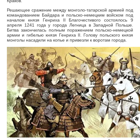
Краков.
Решающее сражение между монголо-татарской армией под
командованием Байдара и польско-немецким войском под
началом князя Генриха II Благочестивого состоялось 9
апреля 1241 года у города Легница в Западной Польше.
Битва закончилась полным поражением польско-немецкой
армии и гибелью князя Генриха II. Голову польского князя
монголы насадили на копье и привезли к воротам города.