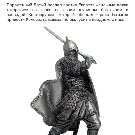
Пораженный Батый послал против Евпатия «сильные полки
татарские» во главе со своим шурином богатырем и
воеводой Хостоврулом, который обещал «царю Батыге»
привести Коловрата живым, но был убит в поединке с ним.