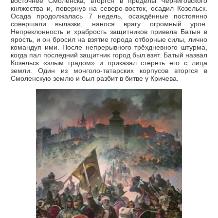
восточнее Смоленска, вторгся в пределы Черниговского
княжества и, повернув на северо-восток, осадил Козельск.
Осада продолжалась 7 недель, осаждённые постоянно
совершали вылазки, нанося врагу огромный урон.
Непреклонность и храбрость защитников привела Батыя в
ярость, и он бросил на взятие города отборные силы, лично
командуя ими. После непрерывного трёхдневного штурма,
когда пал последний защитник город был взят. Батый назвал
Козельск «злым градом» и приказал стереть его с лица
земли. Один из монголо-татарских корпусов вторгся в
Смоленскую землю и был разбит в битве у Кричева.