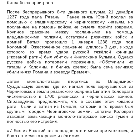
битва была проиграна.
После беспрерывного 6-ти дневного штурма 21 декабря
1237 года пала Рязань. Ранее князь Юрий послал за
помощью к владимирскому и черниговскому князьям, но
посланные на помощь войска не сумели прийти вовремя.
Крупное сражение между посланными на помощь
владимирскими полками, остатками рязанских войск и
армией Батыя произошло 1 января 1238 года под
Коломной. Ожесточённое сражение длилось 3 дня, в ходе
которого во время удара русской тяжёлой конницы
(«кованой рати») был убит сын Чингисхана Кулькан. Однако
русские войска потерпели поражение. «Обступили их
татары у Коломны, и бились крепко; была сеча великая;
убили князя Романа и воеводу Еремея».
Затем монголо-татары вторглись во Владимиро-
Суздальскую землю, где их нагнал полк вернувшегося из
Черниговской земли рязанского боярина Евпатия Коловрата
численностью в 1700 рязанских и черниговских воинов.
Справедливо предположить, что в составе этой кованой
рати были и витязи из Гомеля, который в то время был
крупным городом Черниговской земли. Евпатий Коловрат
атаковал замыкающий монголо-татарское войско тумен и
полностью его истребил.
«И бил их Евпатий так нещадно, что и мечи притуплялись, и
брал он мечи татарские и сёк ими».