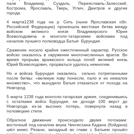
пали Владимир, Суздаль, Переяславль-Залесский,
Кострома, Ярославль, Тверь, Углич, Дмитров и другие
города.
4 марта1238 года на р. Сить (ныне Ярославская обл.
Российской Федерации) произошла жестокая битва между
войском великого князя Владимирского Юрия
Всеволодовича и монголо-татарскими войсками под
началом лучшего полководца Батыя Бурундая.
Сражение носило крайне ожесточенный характер. Русское
войско оказалось в окружении многочисленных врагов. Во
время прорыва вражеского кольца погиб великий князь
Юрий Всеволодович, прорваться удалось немногим.
Но и войска Бурундая оказались сильно потрепанными
после битвы: «великую язву понесли, пало и их немалое
множество», что вынудило Батыя отказаться от похода на
Новгород.
5 марта 1238 года монголо-татарская армия, соединившись
с остатками войск Бурундая, не доходя 100 верст до
Новгорода из-за высоких потерь, повернула назад в
половецкие степи.
Обратное движение происходило двумя потоками:
восточный под началом внука Чингисхана Кадана (Койдана)
шёл мимо Рязани, западный во главе с Батыем прошёл