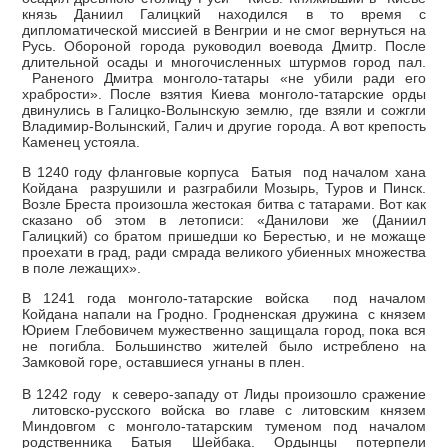
князь Даниил Галицкий находился в то время с
дипломатической миссией в Венгрии и не смог вернуться на
Русь. Обороной города руководил воевода Дмитр. После
длительной осады и многочисленных штурмов город пал.
Раненого Дмитра монголо-татары «не убили ради его
храбрости». После взятия Киева монголо-татарские орды
двинулись в Галицко-Волынскую землю, где взяли и сожгли
Владимир-Волынский, Галич и другие города. А вот крепость
Каменец устояла.
В 1240 году фланговые корпуса Батыя под началом хана
Койдана разрушили и разграбили Мозырь, Туров и Пинск.
Возле Бреста произошла жестокая битва с татарами. Вот как
сказано об этом в летописи: «Данилови же (Даниил
Галицкий) со братом пришедши ко Берестью, и не можаще
проехати в град, ради смрада великого убиенных множества
в поле лежащих».
В 1241 года монголо-татарские войска под началом
Койдана напали на Гродно. Гродненская дружина с князем
Юрием Глебовичем мужественно защищала город, пока вся
не погибла. Большинство жителей было истреблено на
Замковой горе, оставшиеся угнаны в плен.
В 1242 году к северо-западу от Лиды произошло сражение
литовско-русского войска во главе с литовским князем
Миндовгом с монголо-татарским туменом под началом
родственника Батыя Шейбака. Ордынцы потерпели