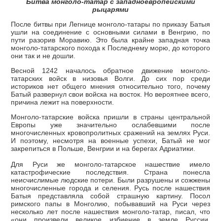
Битва монголо-татар с западноевропейскими
рыцарями
После битвы при Легнице монголо-татары по приказу Батыя
ушли на соединение с основными силами в Венгрию, по
пути разорив Моравию. Это была крайне западная точка
монголо-татарского похода к Последнему морю, до которого
они так и не дошли.
Весной 1242 началось обратное движение монголо-
татарских войск в низовья Волги. До сих пор среди
историков нет общего мнения относительно того, почему
Батый развернул свои войска на восток. Но вероятнее всего,
причина лежит на поверхности.
Монголо-татарские войска пришли в страны центральной
Европы уже значительно ослабевшими после
многочисленных кровопролитных сражений на землях Руси.
И поэтому, несмотря на военные успехи, Батый не мог
закрепиться в Польше, Венгрии и на берегах Адриатики.
Для Руси же монголо-татарское нашествие имело
катастрофические последствия. Страна понесла
неисчислимые людские потери. Были разрушены и сожжены
многочисленные города и селения. Русь после нашествия
Батыя представляла собой страшную картину. Посол
римского папы в Монголию, побывавший на Руси через
несколько лет после нашествия монголо-татар, писал, что
«они произвели великое избиение в земле Руссии,