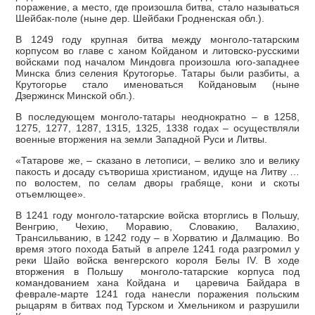
поражение, а место, где произошла битва, стало называться
Шейбак-поле (ныне дер. Шейбаки Гродненская обл.).
В 1249 году крупная битва между монголо-татарским
корпусом во главе с ханом Койданом и литовско-русскими
войсками под началом Миндовга произошла юго-западнее
Минска близ селения Крутогорье. Татары были разбиты, а
Крутогорье стало именоваться Койдановым (ныне
Дзержинск Минской обл.).
В последующем монголо-татары неоднократно – в 1258,
1275, 1277, 1287, 1315, 1325, 1338 годах – осуществляли
военные вторжения на земли Западной Руси и Литвы.
«Татарове же, – сказано в летописи, – велико зло и велику
пакость и досаду сътвориша христианом, идуще на Литву …
по волостем, по селам дворы грабяще, кони и скоты
отъемлющее».
В 1241 году монголо-татарские войска вторглись в Польшу,
Венгрию, Чехию, Моравию, Словакию, Валахию,
Трансильванию, в 1242 году – в Хорватию и Далмацию. Во
время этого похода Батый в апреле 1241 года разгромил у
реки Шайо войска венгерского короля Белы IV. В ходе
вторжения в Польшу монголо-татарские корпуса под
командованием хана Койдана и царевича Байдара в
феврале-марте 1241 года нанесли поражения польским
рыцарям в битвах под Турском и Хмельником и разрушили