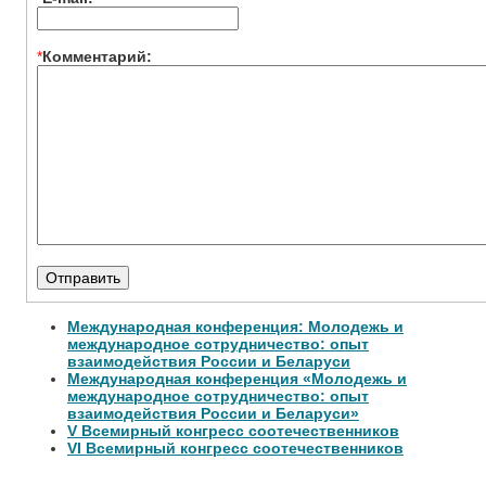
*
Комментарий:
Международная конференция: Молодежь и
международное сотрудничество: опыт
взаимодействия России и Беларуси
Международная конференция «Молодежь и
международное сотрудничество: опыт
взаимодействия России и Беларуси»
V Всемирный конгресс соотечественников
VI Всемирный конгресс соотечественников