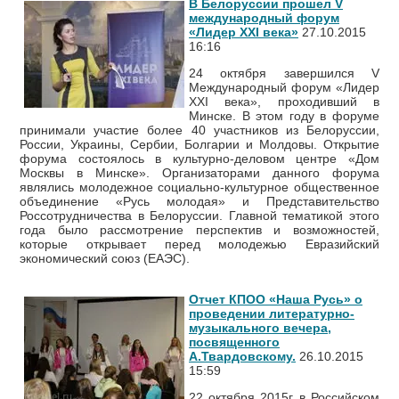
В Белоруссии прошел V
международный форум
«Лидер XXI века»
27.10.2015
16:16
24 октября завершился V
Международный форум «Лидер
XXI века», проходивший в
Минске. В этом году в форуме
принимали участие более 40 участников из Белоруссии,
России, Украины, Сербии, Болгарии и Молдовы. Открытие
форума состоялось в культурно-деловом центре «Дом
Москвы в Минске». Организаторами данного форума
являлись молодежное социально-культурное общественное
объединение «Русь молодая» и Представительство
Россотрудничества в Белоруссии. Главной тематикой этого
года было рассмотрение перспектив и возможностей,
которые открывает перед молодежью Евразийский
экономический союз (ЕАЭС).
Отчет КПОО «Наша Русь» о
проведении литературно-
музыкального вечера,
посвященного
А.Твардовскому.
26.10.2015
15:59
22 октября 2015г. в Российском