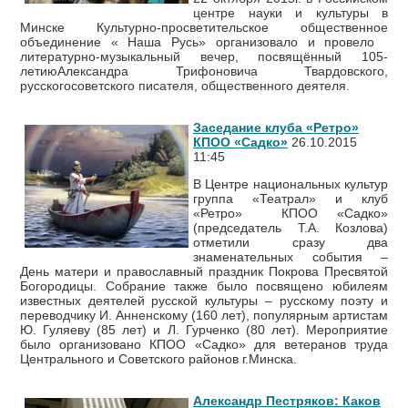
центре науки и культуры в
Минске Культурно-просветительское общественное
объединение « Наша Русь» организовало и провело
литературно-музыкальный вечер, посвящённый 105-
летиюАлександра Трифоновича Твардовского,
русскогосоветского писателя, общественного деятеля.
Заседание клуба «Ретро»
КПОО «Садко»
26.10.2015
11:45
В Центре национальных культур
группа «Театрал» и клуб
«Ретро» КПОО «Садко»
(председатель Т.А. Козлова)
отметили сразу два
знаменательных события –
День матери и православный праздник Покрова Пресвятой
Богородицы. Собрание также было посвящено юбилеям
известных деятелей русской культуры – русскому поэту и
переводчику И. Анненскому (160 лет), популярным артистам
Ю. Гуляеву (85 лет) и Л. Гурченко (80 лет). Мероприятие
было организовано КПОО «Садко» для ветеранов труда
Центрального и Советского районов г.Минска.
Александр Пестряков: Каков