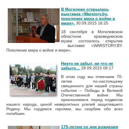
В Могилеве открылась
выставка «Warstory.by.
поколение мира о войне и
мире».
30.09.2015 16:25
18 сентября в Могилевском
областном краеведческом
музее состоялось открытие
выставки «WARSTORY.BY.
Поколение мира о войне и мире».
Никто не забыт, ни что не
забыто…
28.09.2015 08:17
В этом году мы отмечаем 70-
летие по-настоящему
священного для нашей страны
события – Победы в Великой
Отечественной войне. Мы
преклоняемся перед подвигом
нашего народа, ценой невероятных усилий защитившего
Родину. Мы гордимся героями, мы скорбим обо всех
погибших.
175-летию со дня рождения