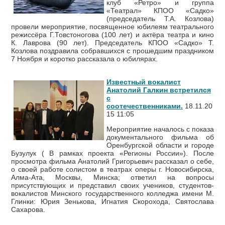
клуб «Ретро» и группа
«Театрал» КПОО «Садко»
(председатель Т.А. Козлова)
провели мероприятие, посвященное юбилеям театрального
режиссёра Г.Товстоногова (100 лет) и актёра театра и кино
К. Лаврова (90 лет). Председатель КПОО «Садко» Т.
Козлова поздравила собравшихся с прошедшим праздником
7 Ноября и коротко расска
зала о юбилярах.
Известный вокалист
Анатолий Галкин встретился
с
соотечественниками.
18.11.20
15 11:05
Мероприятие началось с показа
документального фильма об
Оренбургской области и городе
Бузулук ( В рамках проекта «Регионы России»). После
просмотра фильма Анатолий Григорьевич рассказал о себе,
о своей работе солистом в театрах оперы г. Новосибирска,
Алма-Ата, Москвы, Минска; ответил на вопросы
присутствующих и представил своих учеников, студентов-
вокалистов Минского государственного колледжа имени М.
Глинки: Юрия Зенькова, Игнатия Скорохода, Святослава
Сахарова.