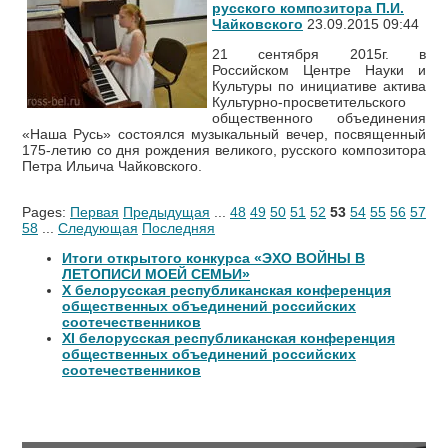
русского композитора П.И.
Чайковского
23.09.2015 09:44
21 сентября 2015г. в
Российском Центре Науки и
Культуры по инициативе актива
Культурно-просветительского
общественного объединения
«Наша Русь» состоялся музыкальный вечер, посвященный
175-летию со дня рождения великого, русского композитора
Петра Ильича Чайковского.
Pages:
Первая
Предыдущая
...
48
49
50
51
52
53
54
55
56
57
58
...
Следующая
Последняя
Итоги открытого конкурса «ЭХО ВОЙНЫ В
ЛЕТОПИСИ МОЕЙ СЕМЬИ»
Х белорусская республиканская конференция
общественных объединений российских
соотечественников
XI белорусская республиканская конференция
общественных объединений российских
соотечественников