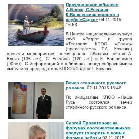
Празднование юбилеев
А.Блока, С.Есенина,
К.Ваншенкина прошло в
клубе «Садко»
04.11.2015
16:53
В Центре национальных культур
клуб «Ретро» и группа
«Театрал» КПОО «Садко»
(председатель Т.А. Козлова)
провели мероприятие, посвященное юбилеям поэтов А.
Блока (135 лет), С. Есенина (120 лет) и К. Ваншенкина
(90лет). С информацией о юбилярах перед собравшимися
выступила председатель КПОО «Садко» Т. Козлова.
Вечер старинного русского
романса.
02.11.2015 16:46
По инициативе КПОО «Наша
Русь» состоялся вечер
старинного русского романса.
Сергей Проваторов: на
форумах соотечественников
следует говорить о новых
формах работы
02.11.2015