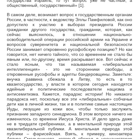
государства Израиль, то тут вопрос уже не частный, а
общественный, государственный» [1].
В самом деле, возникает вопрос к государственным органам
России, в частности, к ведомству Эллы Памфиловой, как оно
допустило к участию в выборах президента России
гражданки другого государства, гражданки, которая, как
сейчас выяснилось, в отношении национально-
освободительной операции российской армии на Украине и
вопросов суверенитета и национальной безопасности
России занимает откровенно русофобскую позицию? Но как
говорится, нет ничего тайного, что со временем не стало бы
явным или, по-другому, время раскрывает все. Вот сейчас и
стало ясным, что так называемая «либеральная
интеллигенция» - это не сторонники свободы, а
откровенные русофобы и адепты бандеровщины. Заметьте:
внучка раввина сбежала в Литву, то есть в то
квазигосударство, у власти в котором сегодня находятся
идейные и политические последователи нацизма и
антисемитизма. Кажется, парадокс истории! Но никакого
парадокса нет, поскольку все эти «либеральные» собчачьи
дети как в личной жизни, так и в политике самые настоящие
Иуды, лезущие из кожи вон, чтобы только заслужить
признание западного синедриона. В этом вопросе ничего не
изменилось со времени Иисуса Христа. И дело здесь даже
не в тридцати сребрениках, а в ментальной природе этой
квазилиберальной публики. А ментальная природа этой
публики – фарисейская. Взять, к примеру, киноактера
Артура Смольянинова, который сбежал в неонацистскую