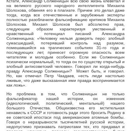
Кстати, Александр Солженицын всю свою жизнь клеветал и
на великого русского народного интеллигента Михаила
Шолохова, обвиняя его в плагиате. Причем это делал даже
тогда, когда все отечественные и зарубежные эксперты
полностью разоблачили фальсификацию критиков Михаила
Шолохова. Михаил Шолохов был абсолютно прав,
следующим образом характеризуя умственный и
нравственный потенциал писаний Александра
Солженицына: «Человеку нельзя доверять перо: злобный
сумасшедший, потерявший контроль над разумом,
помешавшийся на трагических событиях 31-го года и
последующих лет, принесет огромную опасность всем
читателям и молодым особенно. Если же Солженицын
психически нормальный, то тогда он по существу открытый и
злобный антисоветский человек». Говорил ли когда-нибудь
правду Александр Солженицын? Может быть, и говорил.
Но, как отмечал Петр Чаадаев, «есть люди настолько
лживые, что даже высказанная ими правда воспринимается
как ложь».
Но проблема в том, что Солженицын не только
фальсификатор нашей истории, он изменник
(идеологический, политический, ментальный) нашего
большого Отечества. Общеизвестна его мстительная
ненависть к СССР и готовность ради этого бросить Родину в
ее советской ипостаси под американские атомные бомбы.
Говоря о неразрывности тысячелетней русской истории,
недопустимо признавать патриотами тех, кто предавал и