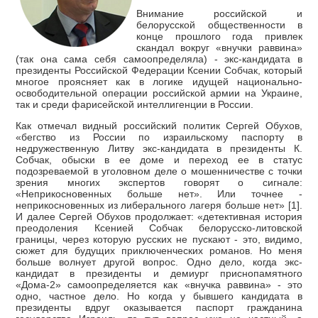
Внимание российской и
белорусской общественности в
конце прошлого года привлек
скандал вокруг «внучки раввина»
(так она сама себя самоопределяла) - экс-кандидата в
президенты Российской Федерации Ксении Собчак, который
многое проясняет как в логике идущей национально-
освободительной операции российской армии на Украине,
так и среди фарисейской интеллигенции в России.
Как отмечал видный российский политик Сергей Обухов,
«бегство из России по израильскому паспорту в
недружественную Литву экс-кандидата в президенты К.
Собчак, обыски в ее доме и переход ее в статус
подозреваемой в уголовном деле о мошенничестве с точки
зрения многих экспертов говорят о сигнале:
«Неприкосновенных больше нет». Или точнее -
неприкосновенных из либерального лагеря больше нет» [1].
И далее Сергей Обухов продолжает: «детективная история
преодоления Ксенией Собчак белорусско-литовской
границы, через которую русских не пускают - это, видимо,
сюжет для будущих приключенческих романов. Но меня
больше волнует другой вопрос. Одно дело, когда экс-
кандидат в президенты и демиург приснопамятного
«Дома-2» самоопределяется как «внучка раввина» - это
одно, частное дело. Но когда у бывшего кандидата в
президенты вдруг оказывается паспорт гражданина