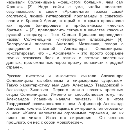
называли Солженицына «фашистом большим, чем сам
Франко» [2]. Надо сойти с ума, чтобы писателя,
озвучивавшего в своем «Архипелаге» тезисы самой
оголтелой, лживой гитлеровской пропаганды о советской
власти и Красной Армии, который «…открыто прославлял
как героев бандеровцев и прибалтийских «лесных
братьев…» [3], преподносить сегодня в качестве классика
русской литературы! Поэт Степан Щипачев справедливо
назвал Солженицына «литературным власовцем» [4].
Белорусский писатель Анатолий Матвиенко, говоря о
правдивости писаний Александра Солженицына,
констатировал, что «…Архипелаг» - это просто собрание
глупых зековских баек и взятых с потолка численных
данных, преломленных через призму ненависти к родной
стране».
Русские писатели и мыслители считали Александра
Солженицына озлобленным и лицемерным существом.
Такую характеристику ему дали Александр Твардовский и
Александр Зиновьев. Первого можно назвать крестным
отцом Солженицына. Именно он способствовал тому, что
Александра Исаевича начали печатать. Но в итоге
Твардовский разочаровался в нем. А философ Александр
Зиновьев, коллега Солженицына в эмиграции, так отозвался
о нем: «Книги напечатаны огромными тиражами, но их
никто не читает. Из-за его лицемерия… Он человек
прошлого, он нес с собой мракобесие».