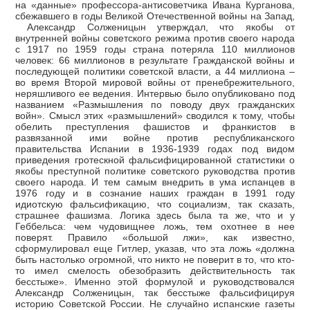
на «данные» профессора-антисоветчика Ивана Курганова,
сбежавшего в годы Великой Отечественной войны на Запад,
Александр Солженицын утверждал, что якобы от
внутренней войны советского режима против своего народа
с 1917 по 1959 годы страна потеряла 110 миллионов
человек: 66 миллионов в результате Гражданской войны и
последующей политики советской власти, а 44 миллиона –
во время Второй мировой войны от пренебрежительного,
неряшливого ее ведения. Интервью было опубликовано под
названием «Размышления по поводу двух гражданских
войн». Смысл этих «размышлений» сводился к тому, чтобы
обелить преступления фашистов и франкистов в
развязанной ими войне против республиканского
правительства Испании в 1936-1939 годах под видом
приведения гротескной фальсифицированной статистики о
якобы преступной политике советского руководства против
своего народа. И тем самым внедрить в ума испанцев в
1976 году и в сознание наших граждан в 1991 году
идиотскую фальсификацию, что социализм, так сказать,
страшнее фашизма. Логика здесь была та же, что и у
Геббельса: чем чудовищнее ложь, тем охотнее в нее
поверят. Правило «большой лжи», как известно,
сформулировал еще Гитлер, указав, что эта ложь «должна
быть настолько огромной, что никто не поверит в то, что кто-
то имел смелость обезобразить действительность так
бесстыже». Именно этой формулой и руководствовался
Александр Солженицын, так бесстыже фальсифицируя
историю Советской России. Не случайно испанские газеты