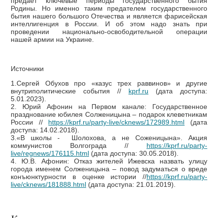
предает ключевые периоды государственного бытия
Родины. Но именно таким предателем государственного
бытия нашего большого Отечества и является фарисейская
интеллигенция в России. И об этом надо знать при
проведении национально-освободительной операции
нашей армии на Украине.
Источники
1.Сергей Обухов про «казус трех раввинов» и другие
внутриполитические события //
kprf.ru
(дата доступа:
5.01.2023).
2. Юрий Афонин на Первом канале: Государственное
празднование юбилея Солженицына – подарок клеветникам
России //
https://kprf.ru/party-live/cknews/172989.html
(дата
доступа: 14.02.2018).
3.«В школы - Шолохова, а не Соженицына». Акция
коммунистов Волгограда //
https://kprf.ru/party-
live/regnews/176115.html
(дата доступа: 30.05.2018).
4. Ю.В. Афонин: Отказ жителей Ижевска назвать улицу
города именем Солженицына – повод задуматься о вреде
конъюнктурности в оценке истории //
https://kprf.ru/party-
live/cknews/181888.html
(дата доступа: 21.01.2019).