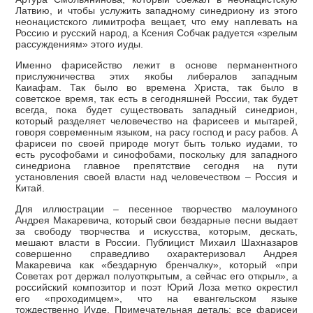
Латвию, и чтобы услужить западному синедриону из этого
неонацистского лимитрофа вещает, что ему наплевать на
Россию и русский народ, а Ксения Собчак радуется «зрелым
рассуждениям» этого иуды.
Именно фарисейство лежит в основе перманентного
прислужничества этих якобы либералов западным
Каиафам. Так было во времена Христа, так было в
советское время, так есть в сегодняшней России, так будет
всегда, пока будет существовать западный синедрион,
который разделяет человечество на фарисеев и мытарей,
говоря современным языком, на расу господ и расу рабов. А
фарисеи по своей природе могут быть только иудами, то
есть русофобами и синофобами, поскольку для западного
синедриона главное препятствие сегодня на пути
установления своей власти над человечеством – Россия и
Китай.
Для иллюстрации – песенное творчество малоумного
Андрея Макаревича, который свои бездарные песни выдает
за свободу творчества и искусства, которым, дескать,
мешают власти в России. Публицист Михаил Шахназаров
совершенно справедливо охарактеризовал Андрея
Макаревича как «бездарную бренчалку», который «при
Советах рот держал полуоткрытым, а сейчас его открыл», а
российский композитор и поэт Юрий Лоза метко окрестил
его «проходимцем», что на евангельском языке
тождественно Иуде. Примечательная деталь: все фарисеи