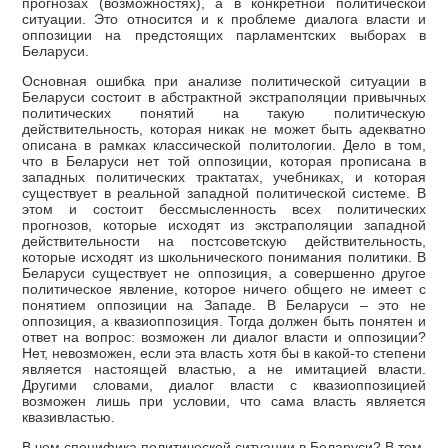
прогнозах (возможностях), а в конкретной политической
ситуации. Это относится и к проблеме диалога власти и
оппозиции на предстоящих парламентских выборах в
Беларуси.
Основная ошибка при анализе политической ситуации в
Беларуси состоит в абстрактной экстраполяции привычных
политических понятий на такую политическую
действительность, которая никак не может быть адекватно
описана в рамках классической политологии. Дело в том,
что в Беларуси нет той оппозиции, которая прописана в
западных политических трактатах, учебниках, и которая
существует в реальной западной политической системе. В
этом и состоит бессмысленность всех политических
прогнозов, которые исходят из экстраполяции западной
действительности на постсоветскую действительность,
которые исходят из школьнического понимания политики. В
Беларуси существует не оппозиция, а совершенно другое
политическое явление, которое ничего общего не имеет с
понятием оппозиции на Западе. В Беларуси – это не
оппозиция, а квазиоппозиция. Тогда должен быть понятен и
ответ на вопрос: возможен ли диалог власти и оппозиции?
Нет, невозможен, если эта власть хотя бы в какой-то степени
является настоящей властью, а не имитацией власти.
Другими словами, диалог власти с квазиоппозицией
возможен лишь при условии, что сама власть является
квазивластью.
В чем специфика политической ситуации в Беларуси? В том,