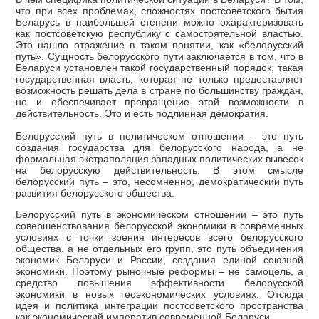
что при всех проблемах, сложностях постсоветского бытия
Беларусь в наибольшей степени можно охарактеризовать
как постсоветскую республику с самостоятельной властью.
Это нашло отражение в таком понятии, как «белорусский
путь». Сущность белорусского пути заключается в том, что в
Беларуси установлен такой государственный порядок, такая
государственная власть, которая не только предоставляет
возможность решать дела в стране по большинству граждан,
но и обеспечивает превращение этой возможности в
действительность. Это и есть подлинная демократия.
Белорусский путь в политическом отношении – это путь
создания государства для белорусского народа, а не
формальная экстраполяция западных политических вывесок
на белорусскую действительность. В этом смысле
белорусский путь – это, несомненно, демократический путь
развития белорусского общества.
Белорусский путь в экономическом отношении – это путь
совершенствования белорусской экономики в современных
условиях с точки зрения интересов всего белорусского
общества, а не отдельных его групп, это путь объединения
экономик Беларуси и России, создания единой союзной
экономики. Поэтому рыночные реформы – не самоцель, а
средство повышения эффективности белорусской
экономики в новых геоэкономических условиях. Отсюда
идея и политика интеграции постсоветского пространства
как экономический императив современной Беларуси.