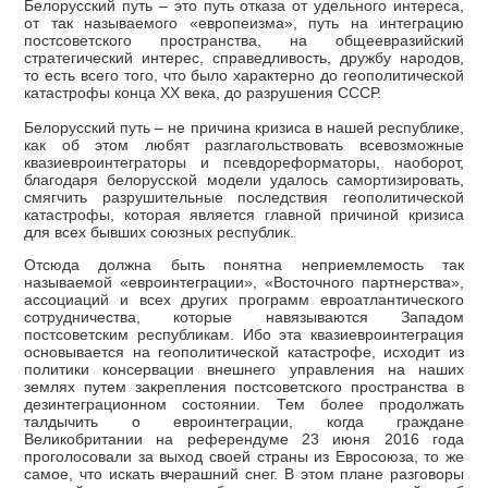
Белорусский путь – это путь отказа от удельного интереса,
от так называемого «европеизма», путь на интеграцию
постсоветского пространства, на общеевразийский
стратегический интерес, справедливость, дружбу народов,
то есть всего того, что было характерно до геополитической
катастрофы конца XX века, до разрушения СССР.
Белорусский путь – не причина кризиса в нашей республике,
как об этом любят разглагольствовать всевозможные
квазиевроинтеграторы и псевдореформаторы, наоборот,
благодаря белорусской модели удалось самортизировать,
смягчить разрушительные последствия геополитической
катастрофы, которая является главной причиной кризиса
для всех бывших союзных республик.
Отсюда должна быть понятна неприемлемость так
называемой «евроинтеграции», «Восточного партнерства»,
ассоциаций и всех других программ евроатлантического
сотрудничества, которые навязываются Западом
постсоветским республикам. Ибо эта квазиевроинтеграция
основывается на геополитической катастрофе, исходит из
политики консервации внешнего управления на наших
землях путем закрепления постсоветского пространства в
дезинтеграционном состоянии. Тем более продолжать
талдычить о евроинтеграции, когда граждане
Великобритании на референдуме 23 июня 2016 года
проголосовали за выход своей страны из Евросоюза, то же
самое, что искать вчерашний снег. В этом плане разговоры