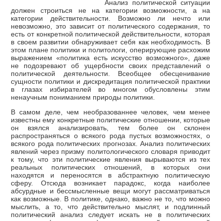
Анализ политической ситуации
должен строиться не на категории возможности, а на
категории действительности. Возможно ли нечто или
невозможно, это зависит от политического содержания, то
есть от конкретной политической действительности, которая
в своем развитии обнаруживает себя как необходимость. В
этом плане политики и политологи, оперирующие расхожим
выражением «политика есть искусство возможного», даже
не подозревают об ущербности своих представлений о
политической деятельности. Всеобщее обесценивание
сущности политики и дискредитация политической практики
в глазах избирателей во многом обусловлены этим
ненаучным пониманием природы политики.
В самом деле, чем необразованнее человек, чем менее
известны ему конкретные политические отношении, которые
он взялся анализировать, тем более он склонен
распространяться о всякого рода пустых возможностях, о
всякого рода политических прогнозах. Анализ политических
явлений через призму политологического словаря приводит
к тому, что эти политические явления вырываются из тех
реальных политических отношений, в которых они
находятся и переносятся в абстрактную политическую
сферу. Отсюда возникает парадокс, когда наиболее
абсурдные и бессмысленные вещи могут рассматриваться
как возможные. В политике, однако, важно не то, что можно
мыслить, а то, что действительно мыслят, и подлинный
политический анализ следует искать не в политических