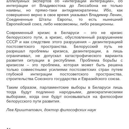
аллилуйных экспертов об «интеграции интеграций», об
интеграции от Владивостока до Лиссабона не только
наивны, но прямо-таки антидемократичны. Ибо, как
совершенно верно в свое время указывал Владимир Ленин,
Соединенные Штаты Европы, то есть нынешний
Европейский союз, либо невозможны, либо реакционны.
Современный кризис в Беларуси – это не кризис
белорусского пути, а кризис, обусловленный разрушением
СССР и как следствие этого разрушения – дезинтеграцией
постсоветского пространства. Белорусский путь не
разрешал проблемы кризиса, дезинтеграции, а лишь
ограничивал, не допускал катастрофического варианта
развития ситуации в республике. Проблема борьбы с
кризисом – это проблема, которая может быть решена
только совместными усилиями постсоветских стран путем
глубокой интеграции постсоветского пространства,
строительства Союзного государства и Евразийского союза.
Таким образом, парламентские выборы в Беларуси лишь
тогда будут подлинно народными, демократическими
выборами, когда они будут основываться на философии
белорусского пути развития.
Лев Криштапович, доктор философских наук