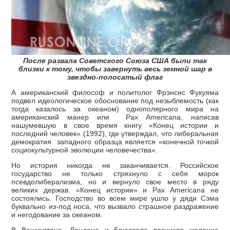
После развала Советского Союза США были так
близки к тому, чтобы завернуть весь земной шар в
звездно-полосатый флаг
А американский философ и политолог Фрэнсис Фукуяма
подвел идеологическое обоснование под незыблемость (как
тогда казалось за океаном) однополярного мира на
американский манер или Pax Americana, написав
нашумевшую в свое время книгу «Конец истории и
последний человек» (1992), где утверждал, что либеральная
демократия западного образца является «конечной точкой
социокультурной эволюции человечества».
Но история никогда не заканчивается. Российское
государство не только стряхнуло с себя морок
псевдолиберализма, но и вернуло свое место в ряду
великих держав. «Конец истории» и Pax Americana не
состоялись. Господство во всем мире ушло у дяди Сэма
буквально из-под носа, что вызвало страшное раздражение
и негодование за океаном.
В Вашингтоне, Лондоне и Брюсселе возникло желание