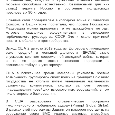
любыми способами (естественно, безопасными для них
самих) вернуть Россию в состояние полураспада
пресловутых 90-х годов.
Объявив себя победителем в холодной войне с Советским
Союзом, в Вашингтоне посчитали, что против Российской
Федерации можно применить те же враждебные методы,
которые оказались эффективными в отношении
горбачевского руководства СССР. Это и стало причиной
нового глобального противоборства.
Выход США 2 августа 2019 года из Договора о ликвидации
ракет средней и меньшей дальности (ДРСМД) стало
спусковым крючком современной холодной войны, которая
в то же время может внезапно перерасти в
полномасштабную и уже горячую.
США в ближайшее время намерены усиливать боевые
возможности группировок своих войск на границах Союзного
государства не столько путем увеличения численности
сухопутных контингентов, сколько за счет резкого
наращивания новейших высокоточных вооружений, в том
числе морского базирования.
В США разработана стратегическая программа
«молниеносного глобального удара» (Prompt Global Strike).
В рамках этой программы Вашингтон намерен поставить на
вооружение своих ВМС ударные системы, способные