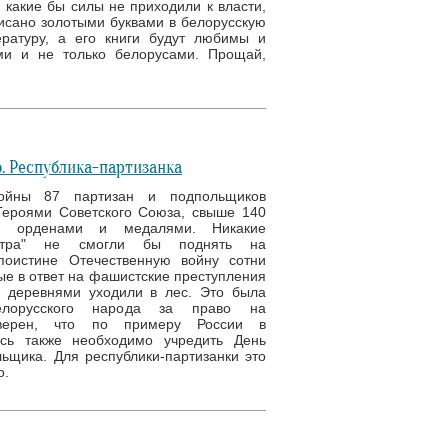
 какие бы силы не приходили к власти,
исано золотыми буквами в белорусскую
ратуру, а его книги будут любимы и
ми и не только белорусами. Прощай,
. Республика-партизанка
ойны 87 партизан и подпольщиков
Героями Советского Союза, свыше 140
ы орденами и медалями. Никакие
нтра" не смогли бы поднять на
поистине Отечественную войну сотни
ые в ответ на фашистские преступления
 деревнями уходили в лес. Это была
елорусского народа за право на
Уверен, что по примеру России в
усь также необходимо учредить День
ьщика. Для республики-партизанки это
о.