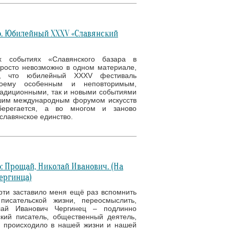
. Юбилейный XXXV «Славянский
х событиях «Славянского базара в
просто невозможно в одном материале,
, что юбилейный XXXV фестиваль
оему особенным и неповторимым,
адиционными, так и новыми событиями
шим международным форумом искусств
берегается, а во многом и заново
славянское единство.
: Прощай, Николай Иванович. (На
ергинца)
рти заставило меня ещё раз вспомнить
писательской жизни, переосмыслить,
лай Иванович Чергинец – подлинно
кий писатель, общественный деятель,
е происходило в нашей жизни и нашей