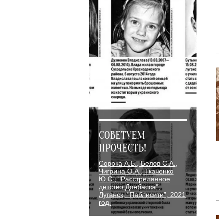
СОВЕТУЕМ
ПРОЧЕСТЬ!
Сорока А.Б., Белов С.А.,
Чигрина О.А., Ткаченко
Ю.С., "Расстрелянное
детство Донбасса",
Луганск, "Паблисити", 2021
год.