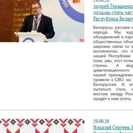
29.06.26
Андрей Геращенко
должны стать час
Республики Белар
Белорусы, русские 
народа. Мы куд
объединений и парт
общественных объед
широкие связи со 
континентах, что 
нашей Республике 
пока, увы, этот пот
страны. А вед
цивилизационного
нашей принадлежн
привели к СВО на 
Белоруссии. И, е
пытаться стать 
мостом между Рос
придёт к нам опять.
29.06.26
Николай Сергеев.