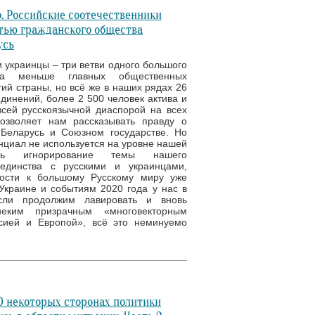
. Российские соотечественники
тью гражданского общества
усь
и украинцы – три ветви одного большого
а меньше главных общественных
ий страны, но всё же в наших рядах 26
инений, более 2 500 человек актива и
всей русскоязычной диаспорой на всех
позволяет нам рассказывать правду о
Беларусь и Союзном государстве. Но
енциал не используется на уровне нашей
ь игнорирование темы нашего
 единства с русскими и украинцами,
ости к большому Русскому миру уже
Украине и событиям 2020 года у нас в
сли продолжим лавировать и вновь
неким призрачным «многовекторным
сией и Европой», всё это неминуемо
 О некоторых сторонах политики