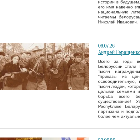
истории в будущем,
его имя навечно вп
национальную лите
читаемы белоруса
Николай Иванович.
06.07.26
Андрей Геращенко
Всего за годы в
Белоруссии стали 
тысяч награжден
"приказы из це
освободительную, 
тысяч людей, котор
целыми семьями и
борьба всего б
существование! 
Республике Белар
партизана и подпол
более чем актуальн