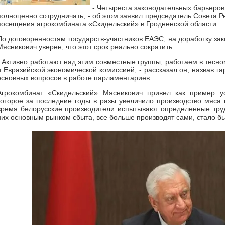
- Четыреста законодательных барьеров
полноценно сотрудничать, - об этом заявил председатель Совета 
посещения агрокомбината «Скидельский» в Гродненской области.
По договоренностям государств-участников ЕАЭС, на доработку зако
Мясникович уверен, что этот срок реально сократить.
- Активно работают над этим совместные группы, работаем в тесно
и Евразийской экономической комиссией, - рассказал он, назвав г
основных вопросов в работе парламентариев.
Агрокомбинат «Скидельский» Мясникович привел как пример у
которое за последние годы в разы увеличило производство мяса 
время белорусские производители испытывают определенные трудн
них основным рынком сбыта, все больше производят сами, стало бы