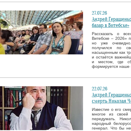
27.07.26
Андрей Геращенко
базар в Витебске»
Рассказать о все
Витебске – 2026» 
но уже очевидно
получился по св
насыщенным как тр
и остаётся важней
и местом, где с
формируется наше 
22.07.26
Андрей Геращенко
смерть Николая Ч
Известие о его сме
многое из своей 
передумать. Нико
народный белорусс
генерал. Что бы н