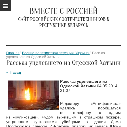
ВМЕСТЕ С РОССИЕЙ
САЙТ РОССИЙСКИХ СООТЕЧЕСТВЕННИКОВ В
РЕСПУБЛИКЕ БЕЛАРУСЬ
Главная
\
Военно-политическая ситуация. Украина.
\ Рассказ
уцелевшего из Одесской Хатыни
Рассказ уцелевшего из Одесской Хатыни
« Назад
Рассказ уцелевшего из
Одесской Хатыни
04.05.2014
21:07
Редактору «Антифашиста»
удалось пообщаться
по телефону с одним
из «куликовцев», чудом выжившим в страшном пожаре,
устроенном хунтовскими убийцами в здании Дома
Профсоюзов Одессы. 49-летний прапорщик запаса Юрий