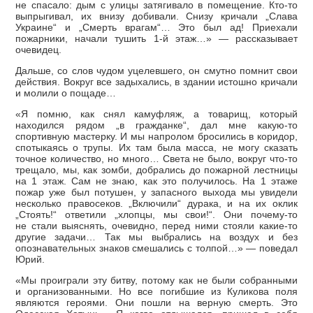
не спасало: дым с улицы затягивало в помещение. Кто-то
выпрыгивал, их внизу добивали. Снизу кричали „Слава
Украине“ и „Смерть врагам“… Это был ад! Приехали
пожарники, начали тушить 1-й этаж…» — рассказывает
очевидец.
Дальше, со слов чудом уцелевшего, он смутно помнит свои
действия. Вокруг все задыхались, в здании истошно кричали
и молили о пощаде…
«Я помню, как снял камуфляж, а товарищ, который
находился рядом „в гражданке“, дал мне какую-то
спортивную мастерку. И мы напролом бросились в коридор,
спотыкаясь о трупы. Их там была масса, не могу сказать
точное количество, но много… Света не было, вокруг что-то
трещало, мы, как зомби, добрались до пожарной лестницы
на 1 этаж. Сам не знаю, как это получилось. На 1 этаже
пожар уже был потушен, у запасного выхода мы увидели
несколько правосеков. „Включили“ дурака, и на их оклик
„Стоять!“ ответили „хлопцы, мы свои!“. Они почему-то
не стали выяснять, очевидно, перед ними стояли какие-то
другие задачи… Так мы выбрались на воздух и без
опознавательных знаков смешались с толпой…» — поведал
Юрий.
«Мы проиграли эту битву, потому как не были собранными
и организованными. Но все погибшие из Куликова поля
являются героями. Они пошли на верную смерть. Это