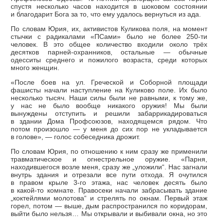
спустя несколько часов находится в шоковом состоянии
и благодарит Бога за то, что ему удалось вернуться из ада.
По словам Юрия, их, активистов Куликова поля, на момент
стычки с радикалами «ПСами» было не более 250-ти
человек. В это общее количество входили около трёх
десятков парней-охранников, остальные — обычные
одесситы среднего и пожилого возраста, среди которых
много женщин.
«После боев на ул. Греческой и Соборной площади
фашисты начали наступление на Куликово поле. Их было
несколько тысяч. Наши силы были не равными, к тому же,
у нас не было вообще никакого оружия! Мы были
вынуждены отступить и решили забаррикадироваться
в здании Дома Профсоюзов, находящемся рядом. Что
потом произошло — у меня до сих пор не укладывается
в голове», — голос собеседника дрожит.
По словам Юрия, по отношению к ним сразу же применили
травматическое и огнестрельное оружие. «Парня,
находившегося возле меня, сразу же „уложили“. Нас загнали
внутрь здания и отрезали все пути отхода. Я очутился
в правом крыле 3-го этажа, нас человек десять было
в какой-то комнате. Правосеки начали забрасывать здание
„коктейлями молотова“ и стрелять по окнам. Первый этаж
горел, потом — выше, дым распространился по коридорам,
выйти было нельзя… Мы открывали и выбивали окна, но это