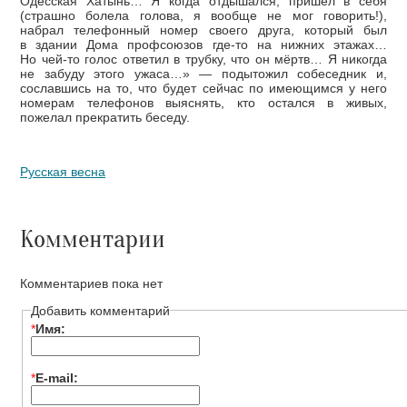
Одесская Хатынь… Я когда отдышался, пришел в себя
(страшно болела голова, я вообще не мог говорить!),
набрал телефонный номер своего друга, который был
в здании Дома профсоюзов где-то на нижних этажах…
Но чей-то голос ответил в трубку, что он мёртв… Я никогда
не забуду этого ужаса…» — подытожил собеседник и,
сославшись на то, что будет сейчас по имеющимся у него
номерам телефонов выяснять, кто остался в живых,
пожелал прекратить беседу.
Русская весна
Комментарии
Комментариев пока нет
Добавить комментарий
*
Имя:
*
E-mail: