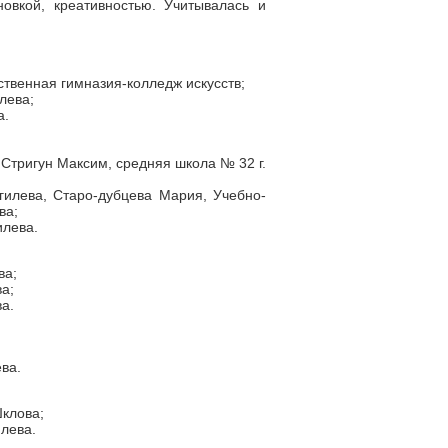
вкой, креативностью. Учитывалась и
твенная гимназия-колледж искусств;
илева;
а.
 Стригун Максим, средняя школа № 32 г.
гилева, Старо-дубцева Мария, Учебно-
ва;
илева.
ва;
а;
ва.
ва.
Шклова;
илева.