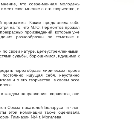
мнение, что совре-менная молодежь
имеет свое мнение о его творчестве, и
й программы. Каким представила себе
тря на то, что М.Ю. Лермонтов прожил
р прекрасных произведений, которые уже
едения разнообразны по тематике и
и по своей натуре, целеустремленными,
стями судьбы, борющимися, идущими к
редать через образы лирических героев
, постоянно ищущая себя, неустанно
нтове и о его творчестве в своем эссе
гилева.
в каждом направлении творчества, они
ен Союза писателей Беларуси и член
оты этой номинации также оценивала
гории Гимназии №4 г. Могилева.