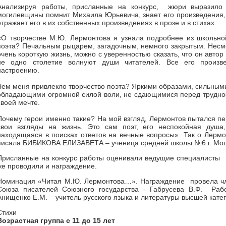
Анализируя работы, присланные на конкурс, жюри выразило 
могилевщины помнит Михаила Юрьевича, знает его произведения, 
отражает его в их собственных произведениях в прозе и в стихах.
«О творчестве М.Ю. Лермонтова я узнала подробнее из школьно
поэта? Печальным рыцарем, загадочным, немного закрытым. Несмо
очень короткую жизнь, можно с уверенностью сказать, что он авто
не одно столетие волнуют души читателей. Все его произв
настроению.
Чем меня привлекло творчество поэта? Яркими образами, сильным
обладающими огромной силой воли, не сдающимися перед трудно
своей мечте.
Почему герои именно такие? На мой взгляд, Лермонтов пытался пе
свои взгляды на жизнь. Это сам поэт, его неспокойная душа
находящаяся в поисках ответов на вечные вопросы». Так о Лермо
писала БИБИКОВА ЕЛИЗАВЕТА – ученица средней школы №6 г. Мо
Присланные на конкурс работы оценивали ведущие специалисты 
же проводили и награждение.
Номинация «Читая М.Ю. Лермонтова…». Награждение провела чл
Союза писателей Союзного государства - Габрусева В.Ф. Раб
Анищенко Е.М. – учитель русского языка и литературы высшей кате
Стихи
Возрастная группа с 11 до 15 лет