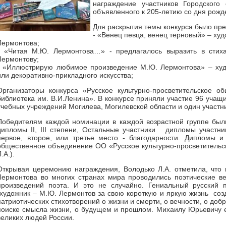
награждение участников Городского 
объявленного к 205-летию со дня рож
Для раскрытия темы конкурса было п
- «Венец певца, венец терновый» – ху
Лермонтова;
- «Читая М.Ю. Лермонтова…» - предлагалось выразить в стих
Лермонтову;
- «Иллюстрирую любимое произведение М.Ю. Лермонтова» – худ
или декоративно-прикладного искусства;
Организаторы конкурса «Русское культурно-просветительское 
библиотека им. В.И.Ленина». В конкурсе приняли участие 96 учащи
учебных учреждений Могилева, Могилевской области и один участни
Победителям каждой номинации в каждой возрастной группе были
дипломы II, III степени, Остальные участники дипломы участни
первое, второе, или третье место - благодарности. Дипломы и
общественное объединение ОО «Русское культурно-просветительс
Л.А.).
Открывая церемонию награждения, Володько Л.А. отметила, что
Лермонтова во многих странах мира проводились поэтические в
произведений поэта. И это не случайно. Гениальный русский п
художник – М.Ю. Лермонтов за свою короткую и яркую жизнь соз
патриотических стихотворений о жизни и смерти, о вечности, о добр
поиске смысла жизни, о будущем и прошлом. Михаилу Юрьевичу ег
великих людей России.