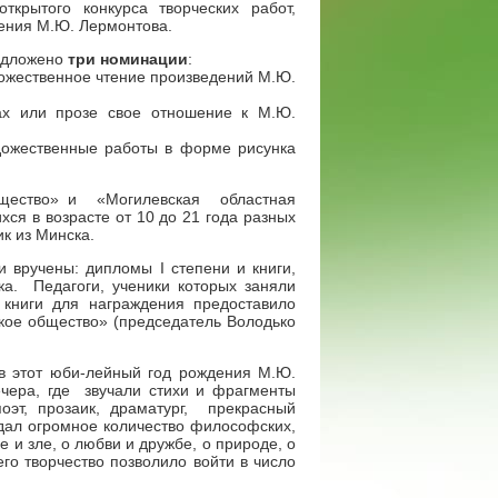
открытого конкурса творческих работ,
дения М.Ю. Лермонтова.
редложено
три номинации
:
дожественное чтение произведений М.Ю.
ах или прозе свое отношение к М.Ю.
ожественные работы в форме рисунка
общество» и «Могилевская областная
хся в возрасте от 10 до 21 года разных
к из Минска.
 вручены: дипломы I степени и книги,
ка. Педагоги, ученики которых заняли
 книги для награждения предоставило
кое общество» (председатель Володько
 в этот юби-лейный год рождения М.Ю.
ечера, где звучали стихи и фрагменты
оэт, прозаик, драматург, прекрасный
дал огромное количество философских,
е и зле, о любви и дружбе, о природе, о
о творчество позволило войти в число