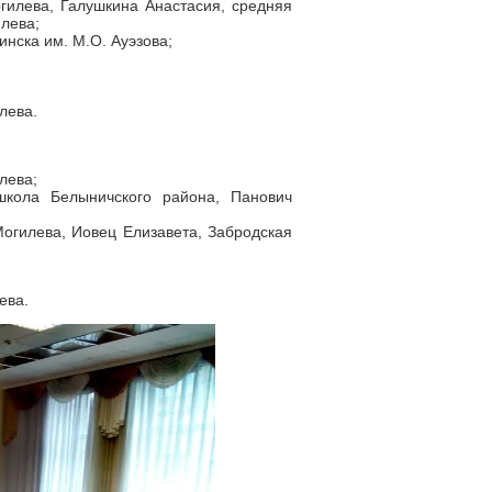
гилева, Галушкина Анастасия, средняя
илева;
инска им. М.О. Ауэзова;
лева.
лева;
школа Белыничского района, Панович
Могилева, Иовец Елизавета, Забродская
ева.