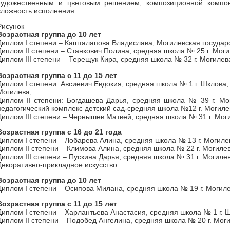
художественным и цветовым решением, композиционной компоно
сложность исполнения.
Рисунок
Возрастная группа до 10 лет
Диплом I степени – Кашталапова Владислава, Могилевская государс
Диплом II степени – Станкович Полина, средняя школа № 25 г. Мог
Диплом III степени – Терещук Кира, средняя школа № 32 г. Могилев
Возрастная группа с 11 до 15 лет
Диплом I степени: Авсиевич Евдокия, средняя школа № 1 г. Шклова,
Могилева;
Диплом II степени: Богдашева Дарья, средняя школа № 39 г. Мо
педагогический комплекс детский сад-средняя школа №12 г. Могиле
Диплом III степени – Чернышев Матвей, средняя школа № 31 г. Мог
Возрастная группа с 16 до 21 года
Диплом I степени – Лобарева Алина, средняя школа № 13 г. Могиле
Диплом II степени – Климова Алина, средняя школа № 22 г. Могилев
Диплом III степени – Пускина Дарья, средняя школа № 31 г. Могиле
Декоративно-прикладное искусство:
Возрастная группа до 10 лет
Диплом I степени – Осипова Милана, средняя школа № 19 г. Могиле
Возрастная группа с 11 до 15 лет
Диплом I степени – Харлантьева Анастасия, средняя школа № 1 г. 
Диплом II степени – Подобед Ангелина, средняя школа № 20 г. Мог