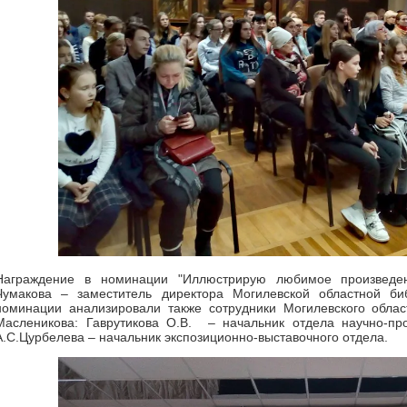
Награждение в номинации "Иллюстрирую любимое произведе
Чумакова – заместитель директора Могилевской областной биб
номинации анализировали также сотрудники Могилевского облас
Масленикова: Гаврутикова О.В. – начальник отдела научно-пр
А.С.Цурбелева – начальник экспозиционно-выставочного отдела.