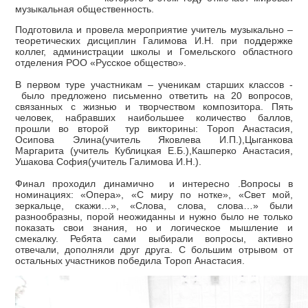
музыкальная общественность.
Подготовила и провела мероприятие учитель музыкально –
теоретических дисциплин Галимова И.Н. при поддержке
коллег, администрации школы и Гомельского областного
отделения РОО «Русское общество».
В первом туре участникам – ученикам старших классов -
было предложено письменно ответить на 20 вопросов,
связанных с жизнью и творчеством композитора. Пять
человек, набравших наибольшее количество баллов,
прошли во второй тур викторины: Тороп Анастасия,
Осипова Элина(учитель Яковлева И.П.),Цыганкова
Маргарита (учитель Кублицкая Е.Б.),Кашперко Анастасия,
Ушакова София(учитель Галимова И.Н.).
Финал проходил динамично и интересно .Вопросы в
номинациях: «Опера», «С миру по нотке», «Свет мой,
зеркальце, скажи…», «Слова, слова, слова…» были
разнообразны, порой неожиданны и нужно было не только
показать свои знания, но и логическое мышление и
смекалку. Ребята сами выбирали вопросы, активно
отвечали, дополняли друг друга. С большим отрывом от
остальных участников победила Тороп Анастасия.