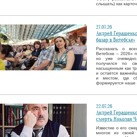
слышать) как карто
27.07.26
Андрей Геращенко
базар в Витебске»
Рассказать о все
Витебске – 2026» 
но уже очевидно
получился по св
насыщенным как тр
и остаётся важней
и местом, где с
формируется наше 
22.07.26
Андрей Геращенко
смерть Николая Ч
Известие о его сме
многое из своей 