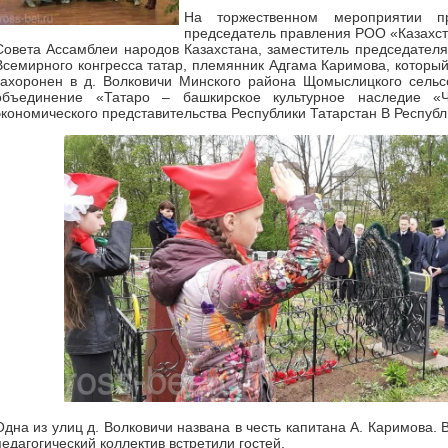
На торжественном мероприятии п
председатель правления РОО «Казахста
Совета Ассамблеи народов Казахстана, заместитель председате
Всемирного конгресса татар, племянник Адгама Каримова, которы
захоронен в д. Волковичи Минского района Щомыслицкого сель
объединение «Татаро – башкирское культурное наследие «Ч
экономического представительства Республики Татарстан В Республ
Одна из улиц д. Волковичи названа в честь капитана А. Каримова.
педагогический коллектив встретили гостей.