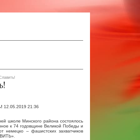
Славить!
ь!
ь!
12.05.2019 21:36
ней школе Минского района состоялось
нное к 74 годовщине Великой Победы и
от немецко – фашистских захватчиков
АВИТЬ».