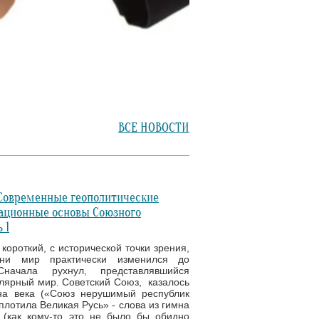
ВСЕ НОВОСТИ
 Современные геополитические
ационные основы Союзного
 1
короткий, с исторической точки зрения,
ени мир практически изменился до
Сначала рухнул, представлявшийся
ярный мир. Советский Союз, казалось
а века («Союз нерушимый республик
плотила Великая Русь» - слова из гимна
(как кому-то это не было бы обидно