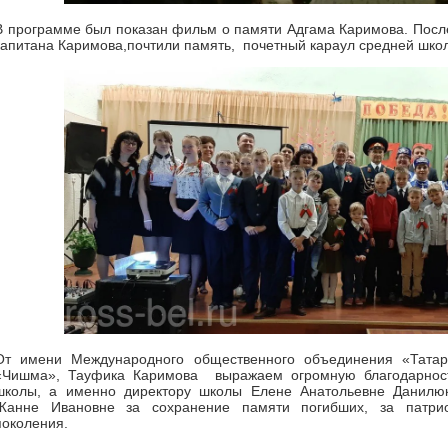
В программе был показан фильм о памяти Адгама Каримова. После
капитана Каримова,почтили память, почетный караул средней шко
От имени Международного общественного объединения «Татар
«Чишма», Тауфика Каримова выражаем огромную благодарнос
школы, а именно директору школы Елене Анатольевне Данилю
Жанне Ивановне за сохранение памяти погибших, за патрио
поколения.