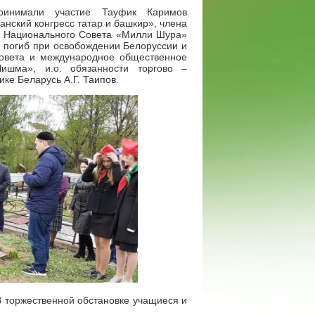
ринимали участие Тауфик Каримов
нский конгресс татар и башкир», члена
ля Национального Совета «Милли Шура»
й погиб при освобождении Белоруссии и
совета и международное общественное
ишма», и.о. обязанности торгово –
ике Беларусь А.Г. Таипов.
 В торжественной обстановке учащиеся и