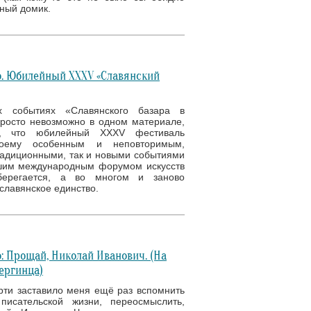
чный домик.
. Юбилейный XXXV «Славянский
х событиях «Славянского базара в
просто невозможно в одном материале,
, что юбилейный XXXV фестиваль
оему особенным и неповторимым,
адиционными, так и новыми событиями
шим международным форумом искусств
берегается, а во многом и заново
славянское единство.
: Прощай, Николай Иванович. (На
ергинца)
рти заставило меня ещё раз вспомнить
писательской жизни, переосмыслить,