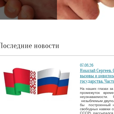
Последние новости
07.08.26
Николай Сергеев.
вызовы и цивилиз
государства. Часть
На наших глазах за 
промежуток врем
неузнаваемости. 
незыблемым двупол
бы построенный н
свободных навеки с
СССР) рассыпался 