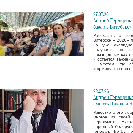
27.07.26
Андрей Геращенко
базар в Витебске»
Рассказать о все
Витебске – 2026» 
но уже очевидно
получился по св
насыщенным как тр
и остаётся важней
и местом, где с
формируется наше 
22.07.26
Андрей Геращенко
смерть Николая Ч
Известие о его сме
многое из своей 
передумать. Нико
народный белорусс
генерал. Что бы н