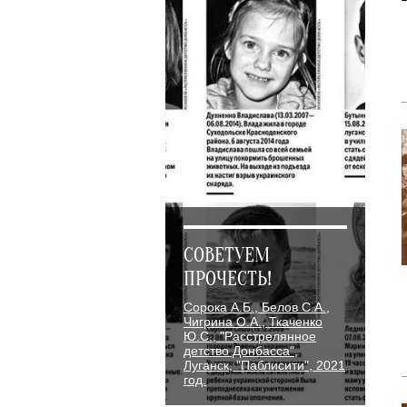
СОВЕТУЕМ
ПРОЧЕСТЬ!
Сорока А.Б., Белов С.А.,
Чигрина О.А., Ткаченко
Ю.С., "Расстрелянное
детство Донбасса",
Луганск, "Паблисити", 2021
год.