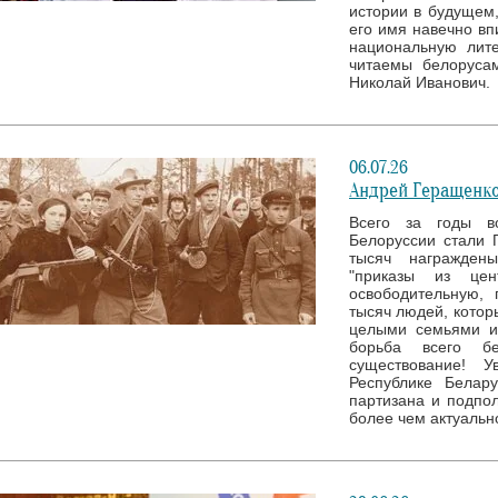
истории в будущем,
его имя навечно вп
национальную лите
читаемы белоруса
Николай Иванович.
06.07.26
Андрей Геращенко
Всего за годы в
Белоруссии стали 
тысяч награжден
"приказы из це
освободительную, 
тысяч людей, котор
целыми семьями и
борьба всего б
существование! 
Республике Белар
партизана и подпол
более чем актуальн