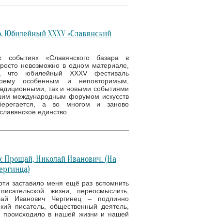
. Юбилейный XXXV «Славянский
х событиях «Славянского базара в
просто невозможно в одном материале,
, что юбилейный XXXV фестиваль
оему особенным и неповторимым,
адиционными, так и новыми событиями
шим международным форумом искусств
берегается, а во многом и заново
славянское единство.
: Прощай, Николай Иванович. (На
ергинца)
рти заставило меня ещё раз вспомнить
писательской жизни, переосмыслить,
лай Иванович Чергинец – подлинно
кий писатель, общественный деятель,
е происходило в нашей жизни и нашей