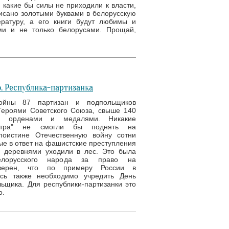
 какие бы силы не приходили к власти,
исано золотыми буквами в белорусскую
ратуру, а его книги будут любимы и
ми и не только белорусами. Прощай,
. Республика-партизанка
ойны 87 партизан и подпольщиков
Героями Советского Союза, свыше 140
ы орденами и медалями. Никакие
нтра" не смогли бы поднять на
поистине Отечественную войну сотни
ые в ответ на фашистские преступления
 деревнями уходили в лес. Это была
елорусского народа за право на
Уверен, что по примеру России в
усь также необходимо учредить День
ьщика. Для республики-партизанки это
о.