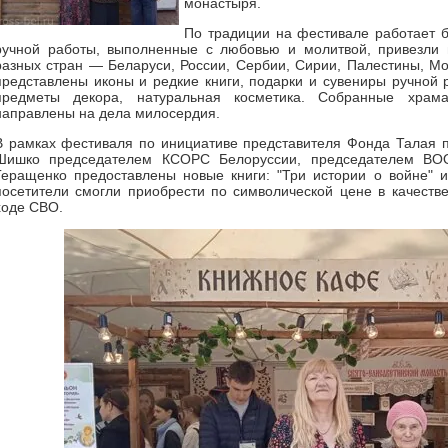
монастыря.
По традиции на фестивале работает б
ручной работы, выполненные с любовью и молитвой, привезли 
разных стран — Беларуси, России, Сербии, Сирии, Палестины, М
представлены иконы и редкие книги, подарки и сувениры ручной р
предметы декора, натуральная косметика. Собранные храм
направлены на дела милосердия.
В рамках фестиваля по инициативе представителя Фонда Талая п
Шишко председателем КСОРС Белоруссии, председателем ВОО
Геращенко предоставлены новые книги: "Три истории о войне" и
посетители смогли приобрести по символической цене в качест
ходе СВО.