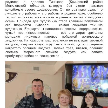
родился в деревне Тиньково (Кричевский район
Могилевской области), которую без лести называл
колыбелью своего вдохновения. Он не раз признавал, что
лучшие его работы – это работы о родном крае, особенно
те, что отражают межсезонье – раннюю весну и позднюю
осень. Природа для художника стала главным попутчиком
его творчества. Акварель – самая любимая техника
художника. Его картины наполнены светом, сердечностью,
чуткой проникновенностью – все это дарит зрителям
мелодию лиричных напевов пейзажей могилевского
художника. Натюрморты мастера кисти не выглядят мертвой
натурой, излучая живую игру света и тени, даря ощущение
нагретого солнцем воздуха, запаха трав, цветов, осенних
листьев, морозного свежего воздуха или запаха
пробуждающейся по весне земли…