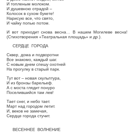
И топленым молоком.
И душевною отрадой –
Колосок в сухом букете!
Нарисую все, что свято,
И чайку попью потом.
И вот приходит снова весна… В нашем Могилеве весна!
(Стихотворения «Театральная площадь» и др.).
СЕРДЦЕ ГОРОДА
Сквер, дома и подворотни
Все знакомо, каждый шаг.
С новым днем спешу охотней
На прогулку в старый парк.
Тут вот – новая скульптура,
И из бронзы барельеф.
А с моста глядит понуро
Поселившийся там лев!
Тает снег, и небо тает.
Март над городом летит.
И, веков не замечая,
Сердце города стучит.
ВЕСЕННЕЕ ВОЛНЕНИЕ