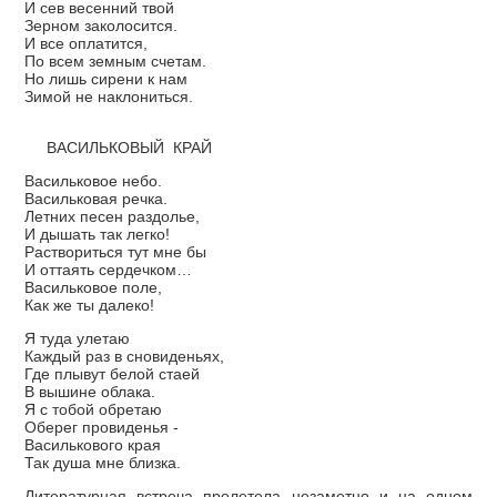
И сев весенний твой
Зерном заколосится.
И все оплатится,
По всем земным счетам.
Но лишь сирени к нам
Зимой не наклониться.
ВАСИЛЬКОВЫЙ КРАЙ
Васильковое небо.
Васильковая речка.
Летних песен раздолье,
И дышать так легко!
Раствориться тут мне бы
И оттаять сердечком…
Васильковое поле,
Как же ты далеко!
Я туда улетаю
Каждый раз в сновиденьях,
Где плывут белой стаей
В вышине облака.
Я с тобой обретаю
Оберег провиденья -
Василькового края
Так душа мне близка.
Литературная встреча пролетела незаметно и на одном