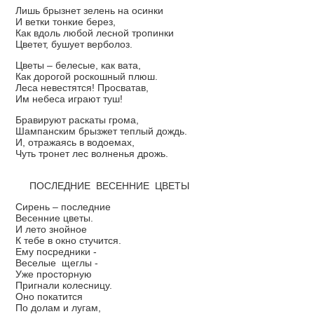
Лишь брызнет зелень на осинки
И ветки тонкие берез,
Как вдоль любой лесной тропинки
Цветет, бушует верболоз.
Цветы – белесые, как вата,
Как дорогой роскошный плюш.
Леса невестятся! Просватав,
Им небеса играют туш!
Бравируют раскаты грома,
Шампанским брызжет теплый дождь.
И, отражаясь в водоемах,
Чуть тронет лес волненья дрожь.
ПОСЛЕДНИЕ ВЕСЕННИЕ ЦВЕТЫ
Сирень – последние
Весенние цветы.
И лето знойное
К тебе в окно стучится.
Ему посредники -
Веселые щеглы -
Уже просторную
Пригнали колесницу.
Оно покатится
По долам и лугам,