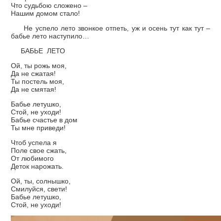
Что судьбою сложено –
Нашим домом стало!
Не успело лето звонкое отпеть, уж и осень тут как тут –
бабье лето наступило…
БАБЬЕ ЛЕТО
Ой, ты рожь моя,
Да не сжатая!
Ты постель моя,
Да не смятая!
Бабье летушко,
Стой, не уходи!
Бабье счастье в дом
Ты мне приведи!
Чтоб успела я
Поле свое сжать,
От любимого
Деток нарожать.
Ой, ты, солнышко,
Смилуйся, свети!
Бабье летушко,
Стой, не уходи!