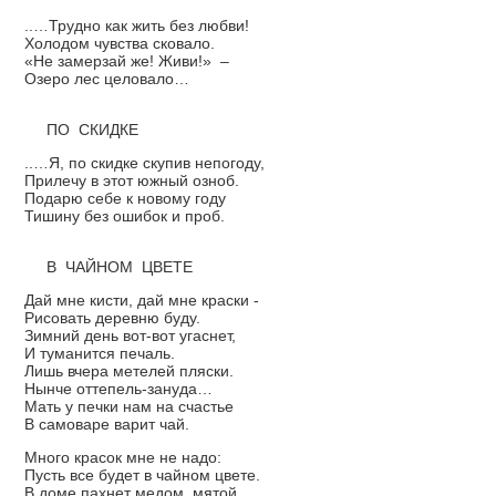
..…Трудно как жить без любви!
Холодом чувства сковало.
«Не замерзай же! Живи!» –
Озеро лес целовало…
ПО СКИДКЕ
..…Я, по скидке скупив непогоду,
Прилечу в этот южный озноб.
Подарю себе к новому году
Тишину без ошибок и проб.
В ЧАЙНОМ ЦВЕТЕ
Дай мне кисти, дай мне краски -
Рисовать деревню буду.
Зимний день вот-вот угаснет,
И туманится печаль.
Лишь вчера метелей пляски.
Нынче оттепель-зануда…
Мать у печки нам на счастье
В самоваре варит чай.
Много красок мне не надо:
Пусть все будет в чайном цвете.
В доме пахнет медом, мятой