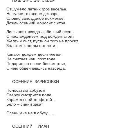
ПУШКИНСКИЙ СКВЕР
Отшумело летних гроз веселье.
Не гуляет в сквере детвора.
Словно запоздалое похмелье,
Дождь осенний моросит с утра.
Лишь поэт, всегда любивший осень,
С наслажденьем под дождем стоит.
Желтый лист, пусть он того не просит,
Золотом к ногам его летит.
Капают дождем десятилетья.
Не считает наш поэт года.
Подарил он осени бессмертье,
С нею обвенчавшись навсегда.
ОСЕННИЕ ЗАРИСОВКИ
Полосатым арбузом
Сверху смотрится поле,
Карамельной конфетой –
Бело – синий закат.
Осень мне не в обузу……
ОСЕННИЙ ТУМАН