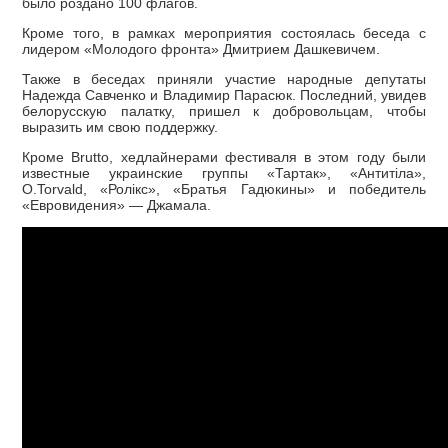
было роздано 100 флагов.
Кроме того, в рамках мероприятия состоялась беседа с
лидером «Молодого фронта» Дмитрием Дашкевичем.
Также в беседах приняли участие народные депутаты
Надежда Савченко и Владимир Парасюк. Последний, увидев
белорусскую палатку, пришел к добровольцам, чтобы
выразить им свою поддержку.
Кроме Brutto, хедлайнерами фестиваля в этом году были
известные украинские группы «Тартак», «Антитіла»,
O.Torvald, «Ролікс», «Братья Гадюкины» и победитель
«Евровидения» — Джамала.