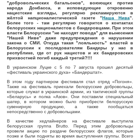
"добровольческих батальонов", воюющих против
народа Донбасса, и исповедующие откровенно
нацистские взгляды, регулярно рекламируются в
жёлтой напционалистической газете "
Наша Нива
".
Более того - там регулярно говорится о контактах
белорусских националистов с бандеровцами. При этом
власти Белоруссии "не находят повода" для вынесения
"Нашей Ниве" даже предупреждения о нарушении
закона о СМИ. Откуда такая "лояльность" властей в
Белоруссии к последователям Бандеры у нас в
республике, где от рук нацистов и их бандеровских
прихвостней погиб каждый третий?!!!
В украинском Луцке с 5 по 7 августа прошел десятый
«фестиваль украинского духа» «Бандерштат».
В этом году партнером фестиваля стал отряд «Погоня».
Также на фестиваль приехали белорусские добровольцы,
которые служат в украинской армии, из тактической группы
«Беларусь» и полка «Азов». Они поставили специальный
шатер, в котором можно было приобрести белорусскую
сувенирную продукцию, а также пообщаться
непосредственно с добровольцами.
В качестве хедлайнеров на фестивале выступила
белорусская группа Brutto. Перед этим добровольцы
провели акцию по раздаче белорусских флагов, которые
позже и были подняты во время выступления группы. Всего