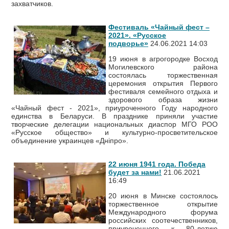
захватчиков.
Фестиваль «Чайный фест –
2021». «Русское
подворье»
24.06.2021 14:03
19 июня в агрогородке Восход
Могилевского района
состоялась торжественная
церемония открытия Первого
фестиваля семейного отдыха и
здорового образа жизни
«Чайный фест - 2021», приуроченного Году народного
единства в Беларуси. В празднике приняли участие
творческие делегации национальных диаспор МГО РОО
«Русское общество» и культурно-просветительское
объединение украинцев «Днiпро».
22 июня 1941 года. Победа
будет за нами!
21.06.2021
16:49
20 июня в Минске состоялось
торжественное открытие
Международного форума
российских соотечественников,
приуроченного к 80-летию