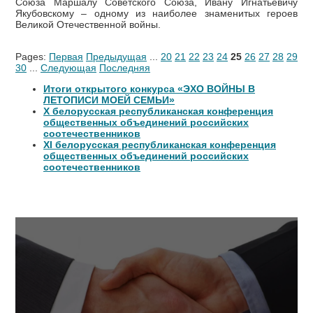
Союза Маршалу Советского Союза, Ивану Игнатьевичу
Якубовскому – одному из наиболее знаменитых героев
Великой Отечественной войны.
Pages:
Первая
Предыдущая
...
20
21
22
23
24
25
26
27
28
29
30
...
Следующая
Последняя
Итоги открытого конкурса «ЭХО ВОЙНЫ В
ЛЕТОПИСИ МОЕЙ СЕМЬИ»
Х белорусская республиканская конференция
общественных объединений российских
соотечественников
XI белорусская республиканская конференция
общественных объединений российских
соотечественников