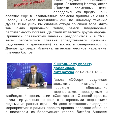
корни. Летописец Нестор, автор
«Повести временных лет»,
определил, что предки наши
славяне еще в незапамятные времена пришли из Азии в
Европу. Сначала поселились они по нижнему течению
Дуная. И не ушли бы славяне оттуда по своей воле. Жить
там было привольно: тепло, земли плодоносные,
растительность богатая. Да стали их теснить другие народы.
Пришлось славянскому племени раздробиться и в YI-YIII
веках расселились славяне (представители кривичей,
радимичей и дреговичей) на восток и северо-восток по
Днепру до озера Ильмень, вытеснив местное население,
племена балтов.
К школьному проекту
добавилась
литература
22.03.2021 13:25
Газета «Обзор» продолжает
знакомить читателей с
проектом «Воспитание
творчеством», проводимым в
клайпедской прогимназии «Сантарвес». Основой проекта
стали виртуальные встречи с интересными творческими
людьми из разных стран. На днях состоялось очередное
мероприятие: в рамках проекта прошло полезное общение
с писателем из белорусского города Витебск Андреем