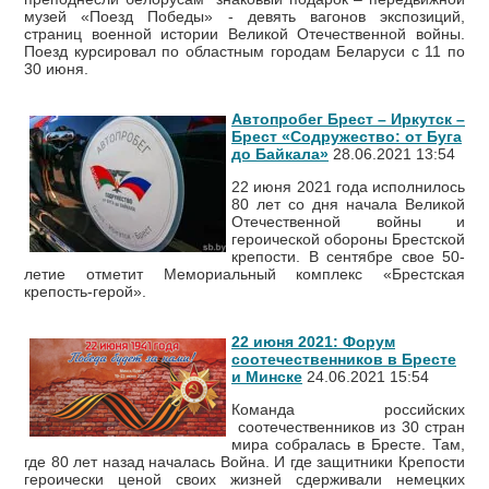
музей «Поезд Победы» - девять вагонов экспозиций,
страниц военной истории Великой Отечественной войны.
Поезд курсировал по областным городам Беларуси с 11 по
30 июня.
Автопробег Брест – Иркутск –
Брест «Содружество: от Буга
до Байкала»
28.06.2021 13:54
22 июня 2021 года исполнилось
80 лет со дня начала Великой
Отечественной войны и
героической обороны Брестской
крепости. В сентябре свое 50-
летие отметит Мемориальный комплекс «Брестская
крепость-герой».
22 июня 2021: Форум
соотечественников в Бресте
и Минске
24.06.2021 15:54
Команда российских
соотечественников из 30 стран
мира собралась в Бресте. Там,
где 80 лет назад началась Война. И где защитники Крепости
героически ценой своих жизней сдерживали немецких