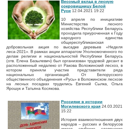
Весомый вклад в лесную
сокровищницу Белой
Руси
12.04.2021 19:22
10 апреля по инициативе
Министерства лесного
хозяйства Республики Беларусь
проходила приуроченная к Году
народного единства
общереспубликанская
добровольная акция по высадке деревьев «Неделя
леса-2021». В рамках акции аппаратом Уполномоченного по
делам религии и национальностей Республики Беларусь
(отв. Елена Базылевич) был организован трудовой десант в
расположенный недалеко от Ракова Воложинский лесхоз, в
котором приняли участие представители ряда
национальных организаций. От Белорусского
общественного объединения «Русь» в Воложинском лесхозе
на лесных посадках трудились Евгений Сылка, Ольга
Ярошук и Татьяна Косякова.
Россияне в истории
Могилевского края
24.03.2021
15:22
История взаимоотношения двух
народов – русских и белорусов
имеет глубокие славянские