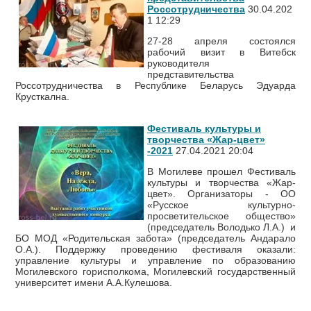
Россотрудничества
30.04.202
1 12:29
27-28 апреля состоялся
рабочий визит в Витебск
руководителя
представительства
Россотрудничества в Республике Беларусь Эдуарда
Крусткална.
Фестиваль культуры и
творчества «Жар-цвет»
-2021
27.04.2021 20:04
В Могилеве прошел Фестиваль
культуры и творчества «Жар-
цвет». Организаторы - OО
«Русское культурно-
просветительское общество»
(председатель Володько Л.А.) и
БО МОД «Родительская забота» (председатель Андарало
О.А.). Поддержку проведению фестиваля оказали:
управление культуры и управление по образованию
Могилевского горисполкома, Могилевский государственный
университет имени А.А.Кулешова.