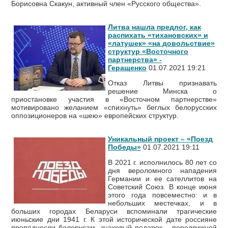
Борисовна Скакун, активный член «Русского общества».
Литва нашла предлог, как
распихать «тихановских» и
«латушек» «на довольствие»
структур «Восточного
партнерства» -
Геращенко
01.07.2021 19:21
Отказ Литвы признавать
решение Минска о
приостановке участия в «Восточном партнерстве»
мотивировано желанием «спихнуть» беглых белорусских
оппозиционеров на «шею» европейских структур.
Уникальный проект – «Поезд
Победы»
01.07.2021 19:11
В 2021 г. исполнилось 80 лет со
дня вероломного нападения
Германии и ее сателлитов на
Советский Союз. В конце июня
этого года повсеместно: и в
небольших местечках, и в
больших городах Беларуси вспоминали трагические
июньские дни 1941 г. К этой исторической дате россияне
преподнесли белорусам знаковый подарок – передвижной