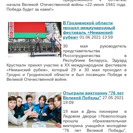
начала Великой Отечественной войны «22 июня 1941 года.
Победа будет за нами!»
В Гродненской области
прошел международный
фестиваль «Неманский
рубеж»
01.06.2021 13:59
30 мая руководитель
представительства
Россотрудничества в
Республике Беларусь, Эдуард
Крусткалн принял участие в XX международном фестивале
«Неманский рубеж», который 29 и 30 мая проходил в
Гродно и Гродненской области и был посвящен Победе в
Великой Отечественной войне.
Отыграли викторину "76 лет
Великой Победы"
27.05.2021
19:09
19 мая в День пионерии в
Ледовом дворце г.Новополоцка
прошла образовательная
викторина учащейся молодёжи
"76 лет Великой Победы",