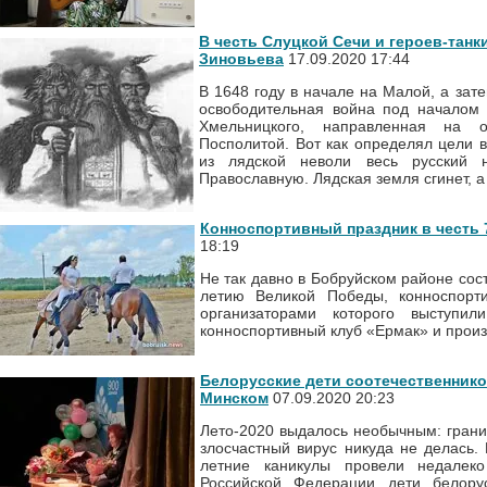
В честь Слуцкой Сечи и героев-танк
Зиновьева
17.09.2020 17:44
В 1648 году в начале на Малой, а зат
освободительная война под началом 
Хмельницкого, направленная на 
Посполитой. Вот как определял цели 
из лядской неволи весь русский 
Православную. Лядская земля сгинет, а
Конноспортивный праздник в честь
18:19
Не так давно в Бобруйском районе со
летию Великой Победы, конноспорт
организаторами которого выступил
конноспортивный клуб «Ермак» и прои
Белорусские дети соотечественнико
Минском
07.09.2020 20:23
Лето-2020 выдалось необычным: грани
злосчастный вирус никуда не делась.
летние каникулы провели недалек
Российской Федерации дети белорус