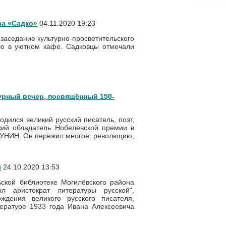
а «Садко»
04.11.2020 19:23
заседание культурно-просветительского
ло в уютном кафе. Садковцы отмечали
урный вечер, посвящённый 150-
родился великий русский писатель, поэт,
ский обладатель Нобелевской премии в
БУНИН. Он пережил многое: революцию,
я
24.10.2020 13:53
ьской библиотеке Могилёвского района
 аристократ литературы русской",
дения великого русского писателя,
ературе 1933 года Ивана Алексеевича