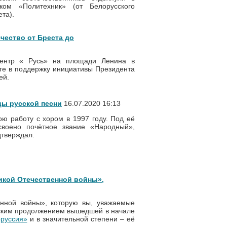
ком «Политехник» (от Белорусского
ета).
чество от Бреста до
центр « Русь» на площади Ленина в
нге в поддержку инициативы Президента
ей.
ы русской песни
16.07.2020 16:13
ю работу с хором в 1997 году. Под её
своено почётное звание «Народный»,
одтверждал.
икой Отечественной войны»,
енной войны», которую вы, уважаемые
ческим продолжением вышедшей в начале
руссия»
и в значительной степени – её