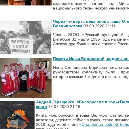
оздоровительном лагере под Минс
национального технического университ
Через четверть века вновь наше Оте
Владивостока
03.09.2020 21:11
Члены ВГОО «Русский культурный 
Витебске 31 марта 1996 года на мити
Александра Лукашенко о союзе с Росси
Памяти Инны Борисовой, подвижниц
Инна Степановна Борисова начала сво
руководством коллективу было при
которое каждые 3 года хор с честью п
Андрей Геращенко. «Белоруссия в годы Вел
книга
13.07.2020 21:16
Книга «Белоруссия в годы Великой Отечеств
читатели, держите сейчас в руках, стала логи
2019 года моей книги
«Опалённая войной Бело