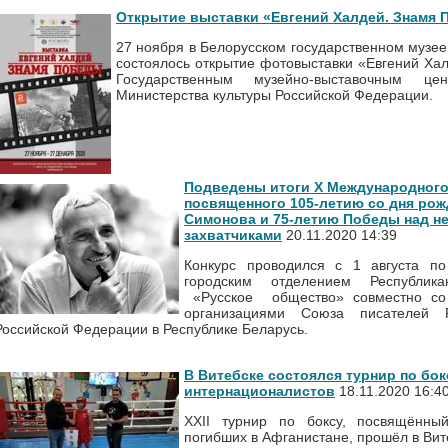
Открытие выставки «Евгений Халдей. Знамя
27 ноября в Белорусском государственном музе
состоялось открытие фотовыставки «Евгений Ха
Государственным музейно-выставочным 
Министерства культуры Российской Федерации.
Подведены итоги X Международного 
посвященного 105-летию со дня рож
Симонова и 75-летию Победы над н
захватчиками
20.11.2020 14:39
Конкурс проводился с 1 августа п
городским отделением Республика
«Русское общество» совместно со
организациями Союза писателей 
Российской Федерации в Республике Беларусь.
В Витебске состоялся турнир по бо
интернационалистов
18.11.2020 16:4
ХХII турнир по боксу, посвящённый
погибших в Афганистане, прошёл в Вите