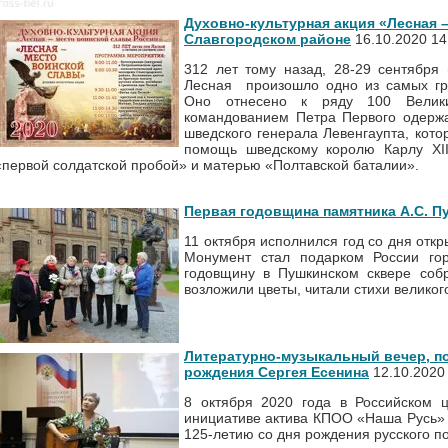
Духовно-культурная акция «Лесная 
Славгородском районе
16.10.2020 14
312 лет тому назад, 28-29 сентября 
Лесная произошло одно из самых гр
Оно отнесено к ряду 100 Велик
командованием Петра Первого одерж
шведского генерала Левенгаупта, кот
помощь шведскому королю Карлу XI
«первой солдатской пробой» и матерью «Полтавской баталии».
Первая годовщина памятника А.С. П
11 октября исполнился год со дня откр
Монумент стал подарком России го
годовщину в Пушкинском сквере соб
возложили цветы, читали стихи великог
Литературно-музыкальный вечер, п
рождения Сергея Есенина
12.10.2020
8 октября 2020 года в Российском 
инициативе актива КПОО «Наша Русь»
125-летию со дня рождения русского п