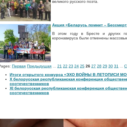
великого русского поэта.
Акция «Беларусь помнит – Бессмерт
В этом году в Бресте и других г
коронавируса были отменены массовые
Pages:
Первая
Предыдущая
...
21
22
23
24
25
26
27
28
29
30
31
...
С
Итоги открытого конкурса «ЭХО ВОЙНЫ В ЛЕТОПИСИ М
Х белорусская республиканская конференция обществе
соотечественников
XI белорусская республиканская конференция обществе
соотечественников