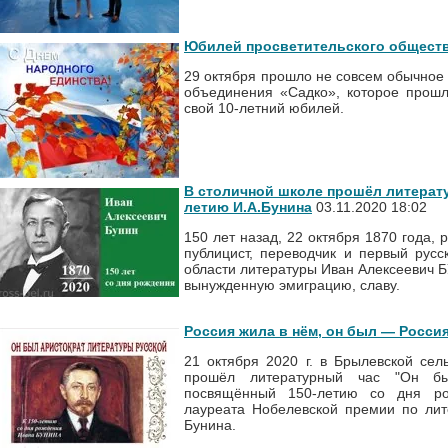
Юбилей просветительского обществ
29 октября прошло не совсем обычное 
объединения «Садко», которое прош
свой 10-летний юбилей.
В столичной школе прошёл литерат
летию И.А.Бунина
03.11.2020 18:02
150 лет назад, 22 октября 1870 года, 
публицист, переводчик и первый рус
области литературы Иван Алексеевич 
вынужденную эмиграцию, славу.
Россия жила в нём, он был — Росси
21 октября 2020 г. в Брылевской сел
прошёл литературный час "Он был
посвящённый 150-летию со дня рож
лауреата Нобелевской премии по лит
Бунина.