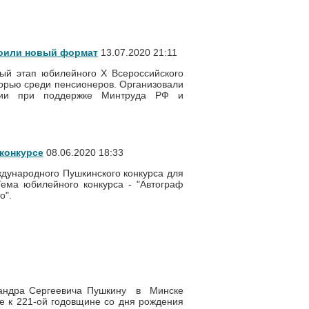
оили новый формат
13.07.2020 21:11
ый этап юбилейного Х Всероссийского
орью среди пенсионеров. Организовали
сии при поддержке Минтруда РФ и
конкурсе
08.06.2020 18:33
дународного Пушкинского конкурса для
Тема юбилейного конкурса - "Автограф
о".
сандра Сергеевича Пушкину в Минске
е к 221-ой годовщине со дня рождения