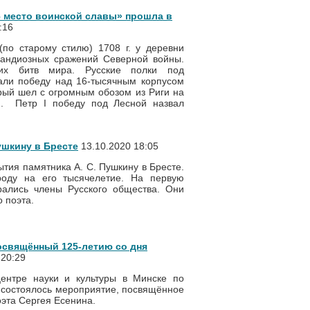
– место воинской славы» прошла в
:16
(по старому стилю) 1708 г. у деревни
андиозных сражений Северной войны.
их битв мира. Русские полки под
али победу над 16-тысячным корпусом
орый шел с огромным обозом из Риги на
I. Петр I победу под Лесной назвал
ушкину в Бресте
13.10.2020 18:05
ытия памятника А. С. Пушкину в Бресте.
роду на его тысячелетие. На первую
рались члены Русского общества. Они
о поэта.
освящённый 125-летию со дня
 20:29
центре науки и культуры в Минске по
 состоялось мероприятие, посвящённое
оэта Сергея Есенина.