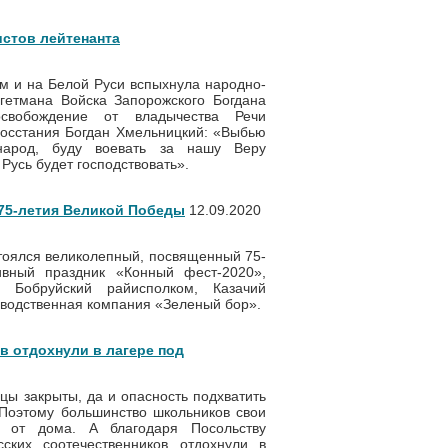
истов лейтенанта
ем и на Белой Руси вспыхнула народно-
гетмана Войска Запорожского Богдана
освобождение от владычества Речи
восстания Богдан Хмельницкий: «Выбью
народ, буду воевать за нашу Веру
 Русь будет господствовать».
 75-летия Великой Победы
12.09.2020
стоялся великолепный, посвященный 75-
ивный праздник «Конный фест-2020»,
и Бобруйский райисполком, Казачий
зводственная компания «Зеленый бор».
в отдохнули в лагере под
цы закрыты, да и опасность подхватить
 Поэтому большинство школьников свои
о от дома. А благодаря Посольству
ских соотечественников отдохнули в