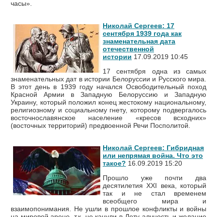
часы».
Николай Сергеев: 17
сентября 1939 года как
знаменательная дата
отечественной
истории
17.09.2019 10:45
17 сентября одна из самых
знаменательных дат в истории Белоруссии и Русского мира.
В этот день в 1939 году начался Освободительный поход
Красной Армии в Западную Белоруссию и Западную
Украину, который положил конец жестокому национальному,
религиозному и социальному гнету, которому подвергалось
восточнославянское население «кресов всходних»
(восточных территорий) предвоенной Речи Посполитой.
Николай Сергеев: Гибридная
или непрямая война. Что это
такое?
16.09.2019 15:20
Прошло уже почти два
десятилетия XXI века, который
так и не стал временем
всеобщего мира и
взаимопонимания. Не ушли в прошлое конфликты и войны
на мировой арене, т.к. не канули в Лету алчность и желание