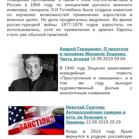
России в 1866 году по инициативе русского военного
инженера, генерала Э.И.Тотлебена была создана комиссия
по изучению возможностей применения аэростатов в
военных целях. Но дела продвигались медленно. Во время
русско-турецкой войны 1877-1878 годов аэростаты не
использовались, хотя их применение в армиях Европы
стало уже обычной практикой.
Андрей Геращенко: О писателе
и человеке Михаиле Зощенко.
Часть вторая
16.08.2019 09:04
В 1940 году Зощенко заканчивает
комедийную повесть
«Преступление и наказание», и в
том же году выходит
художественный фильм с
аналогичным названием.
Николай Сергеев:
Антироссийские санкции и
есть ли будущее у
Украины
12.08.2019 20:29
Когда в 2014 году Крым
вернулся в родную российскую