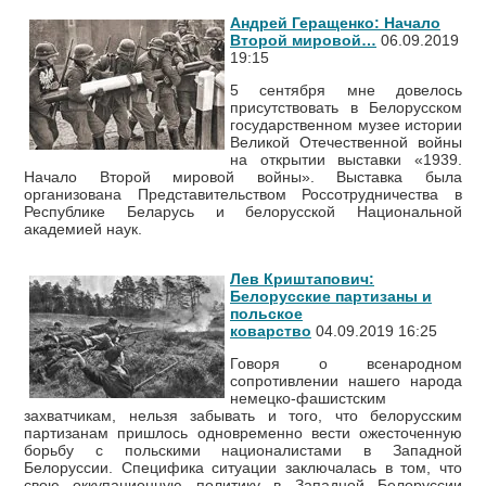
Андрей Геращенко: Начало
Второй мировой…
06.09.2019
19:15
5 сентября мне довелось
присутствовать в Белорусском
государственном музее истории
Великой Отечественной войны
на открытии выставки «1939.
Начало Второй мировой войны». Выставка была
организована Представительством Россотрудничества в
Республике Беларусь и белорусской Национальной
академией наук.
Лев Криштапович:
Белорусские партизаны и
польское
коварство
04.09.2019 16:25
Говоря о всенародном
сопротивлении нашего народа
немецко-фашистским
захватчикам, нельзя забывать и того, что белорусским
партизанам пришлось одновременно вести ожесточенную
борьбу с польскими националистами в Западной
Белоруссии. Специфика ситуации заключалась в том, что
свою оккупационную политику в Западной Белоруссии