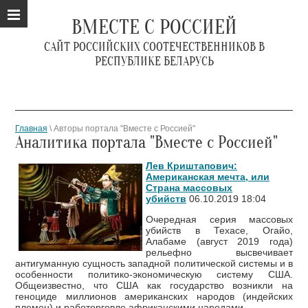
ВМЕСТЕ С РОССИЕЙ
САЙТ РОССИЙСКИХ СООТЕЧЕСТВЕННИКОВ В
РЕСПУБЛИКЕ БЕЛАРУСЬ
Главная
\ Авторы портала "Вместе с Россией"
Аналитика портала "Вместе с Россией"
Лев Криштапович:
Американская мечта, или
Страна массовых
убийств
06.10.2019 18:04
Очередная серия массовых
убийств в Техасе, Огайо,
Алабаме (август 2019 года)
рельефно высвечивает
антигуманную сущность западной политической системы и в
особенности политико-экономическую систему США.
Общеизвестно, что США как государство возникли на
геноциде миллионов американских народов (индейских
племен) и работорговле африканскими народами.