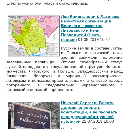
шляхты уже ополячилась и окатоличилась.
Лев Криштапович: Латинско-
иезуитская организация
Великого княжества
Литовского и Речи
Посполитой (Часть
первая)
01.08.2019 10:47
Русские земли в составе Литвы
и Польши с латинской точки
зрения занимали положение
завоеванных провинций. Отсюда своеобразный статус
русской народности в государственной структуре Великого
княжества Литовского и Польши. Западнорусский народ
(нынешние белорусы и украинцы) рассматривался
литовским и польским правительствами в качестве народа
покоренного, а следовательно, неравноправного с
литовской и польской народностью.
Николай Сергеев: Власти
должны следовать
конституции, а не пасовать
перед русофобствующей
публикой
22.07.2019 15:00