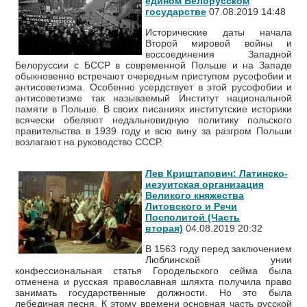
едином Белорусском
государстве
07.08.2019 14:48
Исторические даты начала
Второй мировой войны и
воссоединения Западной
Белоруссии с БССР в современной Польше и на Западе
обыкновенно встречают очередным приступом русофобии и
антисоветизма. Особенно усердствует в этой русофобии и
антисоветизме так называемый Институт национальной
памяти в Польше. В своих писаниях институтские историки
всячески обеляют недальновидную политику польского
правительства в 1939 году и всю вину за разгром Польши
возлагают на руководство СССР.
Лев Криштапович: Латинско-
иезуитская организация
Великого княжества
Литовского и Речи
Посполитой (Часть
вторая)
04.08.2019 20:32
В 1563 году перед заключением
Люблинской унии
конфессиональная статья Городельского сейма была
отменена и русская православная шляхта получила право
занимать государственные должности. Но это была
лебединая песня. К этому времени основная часть русской