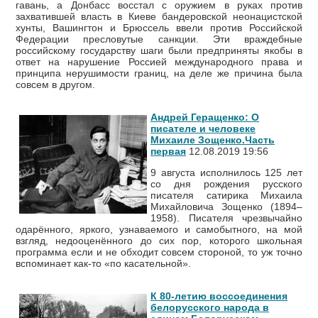
гавань, а Донбасс восстал с оружием в руках против
захватившей власть в Киеве бандеровской неонацистской
хунты, Вашингтон и Брюссель ввели против Российской
Федерации пресловутые санкции. Эти враждебные
российскому государству шаги были предприняты якобы в
ответ на нарушение Россией международного права и
принципа нерушимости границ, на деле же причина была
совсем в другом.
Андрей Геращенко: О
писателе и человеке
Михаиле Зощенко.Часть
первая
12.08.2019 19:56
9 августа исполнилось 125 лет
со дня рождения русского
писателя сатирика Михаила
Михайловича Зощенко (1894–
1958). Писателя чрезвычайно
одарённого, яркого, узнаваемого и самобытного, на мой
взгляд, недооценённого до сих пор, которого школьная
программа если и не обходит совсем стороной, то уж точно
вспоминает как-то «по касательной».
К 80-летию воссоединения
белорусского народа в