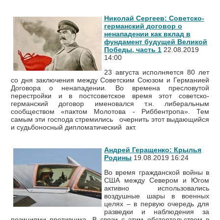
Николай Сергеев: Советско-
германский договор о
ненападении как вклад в
фундамент будущей Великой
Победы, часть 1
22.08.2019
14:00
23 августа исполняется 80 лет
со дня заключения между Советским Союзом и Германией
Договора о ненападении. Во времена пресловутой
перестройки и в постсоветское время этот советско-
германский договор именовался т.н. либеральным
сообществом «пактом Молотова - Риббентропа». Тем
самым эти господа стремились очернить этот выдающийся
и судьбоносный дипломатический акт.
Андрей Геращенко: Крылья
Родины
19.08.2019 16:24
Во время гражданской войны в
США между Севером и Югом
активно использовались
воздушные шары в военных
целях – в первую очередь для
разведки и наблюдения за
позициями противника. В связи с этим обстоятельством в