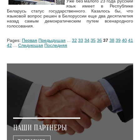
Уже без малого 23 года русский
язык имеет в Республике
Беларусь статус государственного. Казалось бы, что
языковой вопрос решен в Белоруссии еще два десятилетия
назад самым демократическим путем всенародного
голосования.
Pages:
Первая
Предыдущая
...
32
33
34
35
36
37
38
39
40
41
42
...
Следующая
Последняя
НАШИ ПАРТНЕРЫ