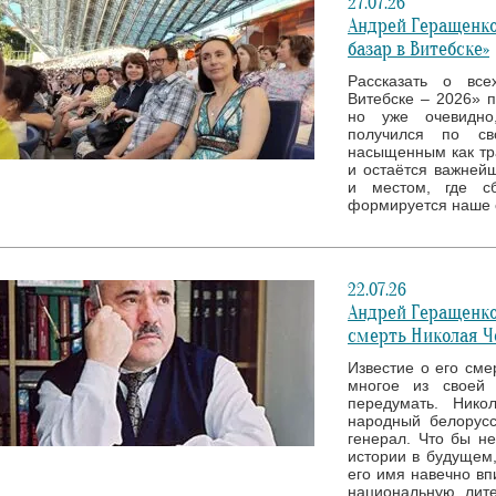
27.07.26
Андрей Геращенко
базар в Витебске»
Рассказать о все
Витебске – 2026» 
но уже очевидно
получился по св
насыщенным как тр
и остаётся важней
и местом, где с
формируется наше 
22.07.26
Андрей Геращенко
смерть Николая Ч
Известие о его сме
многое из своей 
передумать. Нико
народный белорусс
генерал. Что бы н
истории в будущем,
его имя навечно вп
национальную лите