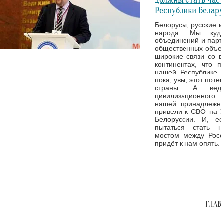
должны стать час
Республики Белар
Белорусы, русские 
народа. Мы куд
объединений и парт
общественных объед
широкие связи со 
континентах, что 
нашей Республике 
пока, увы, этот пот
страны. А вед
цивилизационного
нашей принадлежн
привели к СВО на 
Белоруссии. И, е
пытаться стать 
мостом между Рос
придёт к нам опять.
ГЛА