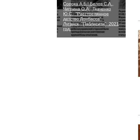
Сорока А.Б., Белов С.А.,
Чигрина О.А., Ткаченко
Ю.С., "Расстрелянное
детство Донбасса",
Луганск, "Паблисити", 2021
год.