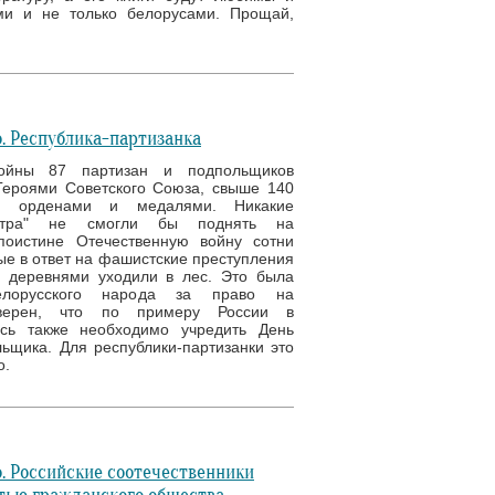
ми и не только белорусами. Прощай,
. Республика-партизанка
ойны 87 партизан и подпольщиков
Героями Советского Союза, свыше 140
ы орденами и медалями. Никакие
нтра" не смогли бы поднять на
поистине Отечественную войну сотни
ые в ответ на фашистские преступления
 деревнями уходили в лес. Это была
елорусского народа за право на
Уверен, что по примеру России в
усь также необходимо учредить День
ьщика. Для республики-партизанки это
о.
. Российские соотечественники