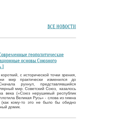
ВСЕ НОВОСТИ
 Современные геополитические
ационные основы Союзного
 1
короткий, с исторической точки зрения,
ени мир практически изменился до
Сначала рухнул, представлявшийся
ярный мир. Советский Союз, казалось
а века («Союз нерушимый республик
плотила Великая Русь» - слова из гимна
(как кому-то это не было бы обидно
чный домик.