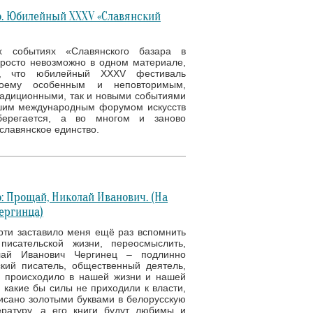
. Юбилейный XXXV «Славянский
х событиях «Славянского базара в
просто невозможно в одном материале,
, что юбилейный XXXV фестиваль
оему особенным и неповторимым,
адиционными, так и новыми событиями
шим международным форумом искусств
берегается, а во многом и заново
славянское единство.
: Прощай, Николай Иванович. (На
ергинца)
рти заставило меня ещё раз вспомнить
писательской жизни, переосмыслить,
лай Иванович Чергинец – подлинно
кий писатель, общественный деятель,
е происходило в нашей жизни и нашей
 какие бы силы не приходили к власти,
исано золотыми буквами в белорусскую
ратуру, а его книги будут любимы и