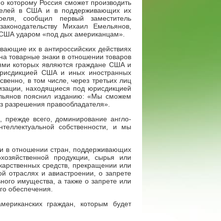
но которому Россия сможет производить
телей в США и в поддерживающих их
реля, сообщил первый заместитель
законодательству Михаил Емельянов,
 США ударом «под дых американцам».
ивающие их в антироссийских действиях
на товарные знаки в отношении товаров
ями которых являются граждане США и
юрисдикцией США и иных иностранных
свенно, в том числе, через третьих лиц
низации, находящиеся под юрисдикцией
ельянов пояснил изданию: «Мы сможем
ез разрешения правообладателя».
, прежде всего, доминирование англо-
нтеллектуальной собственности, и мы
ии в отношении стран, поддерживающих
хозяйственной продукции, сырья или
екарственных средств, прекращении или
ой отраслях и авиастроении, о запрете
ного имущества, а также о запрете или
го обеспечения.
мериканских граждан, которым будет