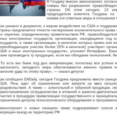
В Госдуму внесен законопроект, соглас
товары без разрешения правооблада
странах. Об этом сегодня, 13 ап
председателя комитета Госдумы по 
назвав эти ответные меры в отношении
Как указано в документе, к мерам воздействия на США и поддерж
страны предлагается отнести «исчерпание исключительного права 
по перечню, определенному правительством РФ, правообладател
иных иностранных государств, организации, находящиеся под 
государств, а также организации, в капитале которых прямо или ко
(преобладающее участие более 25% в капитале) участвуют орга
США и иных иностранных государств», уточняет Интерфакс. Ем
сами производить ту продукцию, если мы обладаем технологией, б
«То есть мы бьем под дых американцам, поскольку все успехи и
саксонского, западного мира обеспечивается именно правом и
наносим удар по этому праву», — сказал депутат.
Как сообщало EADaily, сегодня Госдума предложила ввести санкц
США. Речь идет об ограничении или запрете на ввоз сельско
продовольствия. А также — алкогольной и табачной продукции, л
приостановлении сотрудничества в атомной и ракетно-двигательн
участия в процедуре приватизации государственного и муниципаль
ограничении допуска технологического оборудования и программно
Законопроект о новых санкциях также подразумевает список а
запрещен въезд на территорию РФ.