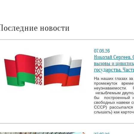
Последние новости
07.08.26
Николай Сергеев.
вызовы и цивилиз
государства. Часть
На наших глазах за 
промежуток врем
неузнаваемости. 
незыблемым двупол
бы построенный н
свободных навеки с
СССР) рассыпался 
слышать) как карто