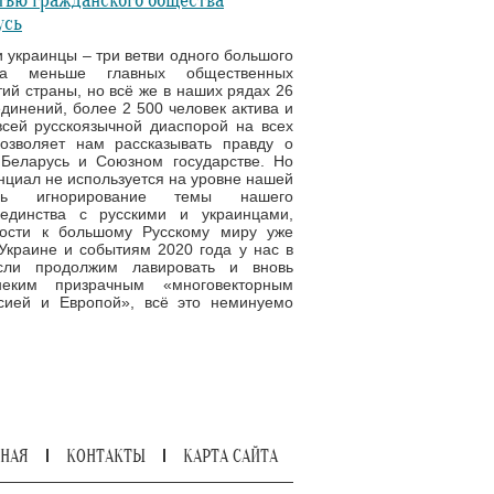
тью гражданского общества
усь
и украинцы – три ветви одного большого
а меньше главных общественных
ий страны, но всё же в наших рядах 26
инений, более 2 500 человек актива и
всей русскоязычной диаспорой на всех
позволяет нам рассказывать правду о
Беларусь и Союзном государстве. Но
енциал не используется на уровне нашей
ь игнорирование темы нашего
 единства с русскими и украинцами,
ости к большому Русскому миру уже
Украине и событиям 2020 года у нас в
сли продолжим лавировать и вновь
неким призрачным «многовекторным
сией и Европой», всё это неминуемо
ВНАЯ
КОНТАКТЫ
КАРТА САЙТА