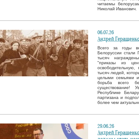
читаемы белоруса
Николай Иванович.
06.07.26
Андрей Геращенко
Всего за годы в
Белоруссии стали 
тысяч награжден
"приказы из це
освободительную, 
тысяч людей, котор
целыми семьями и
борьба всего б
существование! 
Республике Белар
партизана и подпол
более чем актуальн
29.06.26
Андрей Геращенко