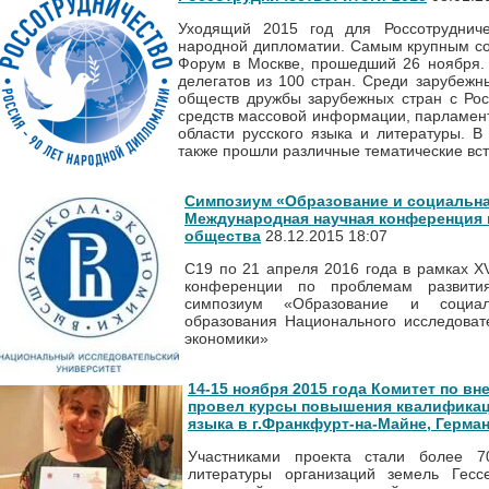
Уходящий 2015 год для Россотрудниче
народной дипломатии. Самым крупным со
Форум в Москве, прошедший 26 ноября.
делегатов из 100 стран. Среди зарубежн
обществ дружбы зарубежных стран с Росс
средств массовой информации, парламент
области русского языка и литературы. В
также прошли различные тематические вс
Симпозиум «Образование и социальна
Международная научная конференция 
общества
28.12.2015 18:07
C19 по 21 апреля 2016 года в рамках X
конференции по проблемам развити
симпозиум «Образование и социал
образования Национального исследоват
экономики»
14-15 ноября 2015 года Комитет по в
провел курсы повышения квалификац
языка в г.Франкфурт-на-Майне, Герма
Участниками проекта стали более 7
литературы организаций земель Гесс