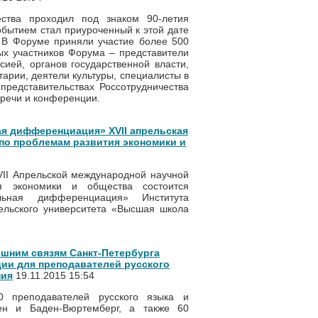
ства проходил под знаком 90-летия
бытием стал приуроченный к этой дате
 В Форуме приняли участие более 500
ых участников Форума – представители
ией, органов государственной власти,
арии, деятели культуры, специалисты в
 представительствах Россотрудничества
тречи и конференции.
я дифференциация» XVII апрельская
по проблемам развития экономики и
VII Апрельской международной научной
я экономики и общества состоится
ьная дифференциация» Института
ельского университета «Высшая школа
нешним связям Санкт-Петербурга
ии для преподавателей русского
ния
19.11.2015 15:54
0 преподавателей русского языка и
ен и Баден-Вюртемберг, а также 60