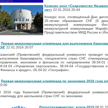
Конкурс эссе «Содружеству Независ
лет»
22.01.2016 20:44
Конкурс эссе, посвящённый Дню дипло
25-летию образования СНГ (8 дека
межкультурной коммуникации Ин
межкультурной коммуникации Марийск
Представительством МИД России в г.Й
Первая международная олимпиада для выпускников бакалавр
СНГ
22.01.2016 20:07
Казанский (Приволжский) федеральный университет проводит 
выпускников бакалавриата, специалитета стран СНГ, планирующи
управления, экономики и финансов по направлениям 38.04.01 
38.04.03 «Управление персоналом», 38.04.04 «Государственное и
«Финансы и кредит», 05.04.02 «География».
Первая международная олимпиада по экономике 2016 года д
20:00
В 2016 году Казанский (Приволжский) федеральный универси
олимпиаду для школьников стран СНГ по экономике.
Россотрудничество: итоги-2015
08.01.2