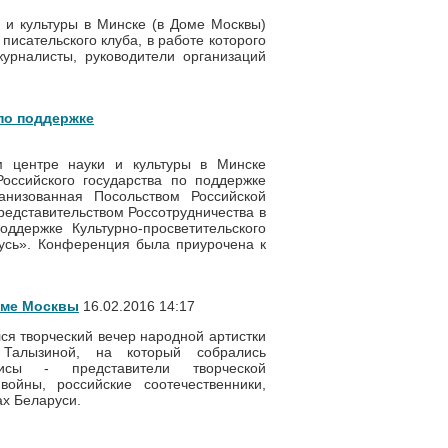
 и культуры в Минске (в Доме Москвы)
писательского клуба, в работе которого
журналисты, руководители организаций
по поддержке
м центре науки и культуры в Минске
оссийского государства по поддержке
ганизованная Посольством Российской
редставительством Россотрудничества в
оддержке Культурно-просветительского
усь». Конференция была приурочена к
оме Москвы
16.02.2016 14:17
лся творческий вечер народной артистки
Талызиной, на который собрались
рисы - представители творческой
войны, российские соотечественники,
ах Беларуси.