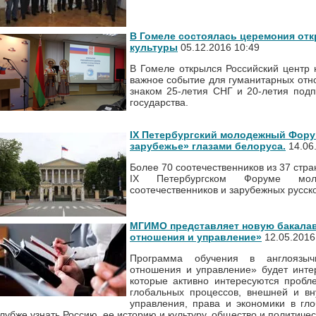
В Гомеле состоялась церемония отк
культуры
05.12.2016 10:49
В Гомеле открылся Российский центр 
важное событие для гуманитарных отн
знаком 25-летия СНГ и 20-летия под
государства.
IX Петербургский молодежный Фору
зарубежье» глазами белоруса.
14.06
Более 70 соотечественников из 37 стр
IX Петербургском Форуме моло
соотечественников и зарубежных русс
МГИМО представляет новую бакала
отношения и управление»
12.05.2016
Программа обучения в англоязыч
отношения и управление» будет инте
которые активно интересуются проб
глобальных процессов, внешней и вн
управления, права и экономики в гло
глубже узнать Россию, ее историю и культуру, общество и политиче