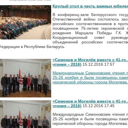
Крулый стол в честь важных юбиле
В конференц-зале Белорусского гос
Отечественной войны состоялось зас
российских соотечественников в про
посвященное 75-летию героической
рождения Маршала Победы Г.К. Ж
Координационный совет руковод
объединений российских соотечест
Федерации в Республике Беларусь
«Симонов и Могилёв вместе с 41-г
чтения – 2016)
15.12.2016 17:57
Международные Симоновские чтения п
25-26 ноября и были посвящены памя
героической обороны города Могилева.
«Симонов и Могилёв вместе с 41-г
чтения – 2016)
15.12.2016 17:45
Международные Симоновские чтения п
25-26 ноября и были посвящены памя
героической обороны города Могилева.