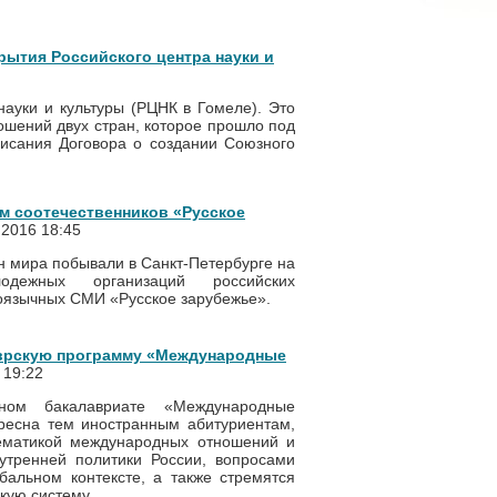
рытия Российского центра науки и
науки и культуры (РЦНК в Гомеле). Это
ошений двух стран, которое прошло под
писания Договора о создании Союзного
м соотечественников «Русское
.2016 18:45
ан мира побывали в Санкт-Петербурге на
дежных организаций российских
коязычных СМИ «Русское зарубежье».
врскую программу «Международные
 19:22
ном бакалавриате «Международные
ресна тем иностранным абитуриентам,
лематикой международных отношений и
утренней политики России, вопросами
бальном контексте, а также стремятся
скую систему