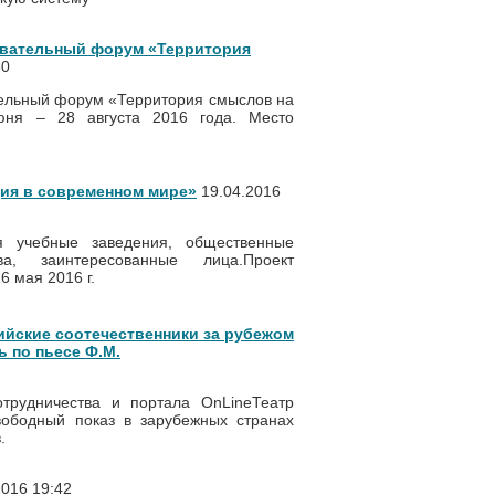
вательный форум «Территория
30
ельный форум «Территория смыслов на
юня – 28 августа 2016 года. Место
ия в современном мире»
19.04.2016
я учебные заведения, общественные
ва, заинтересованные лица.
Проект
6 мая 2016 г.
ийские соотечественники за рубежом
ь по пьесе Ф.М.
отрудничества и портала OnLineТеатр
вободный показ в зарубежных странах
.
016 19:42