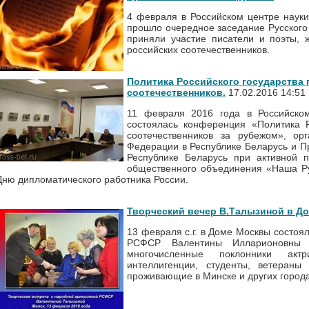
4 февраля в Российском центре науки
прошло очередное заседание Русского 
приняли участие писатели и поэты, 
российских соотечественников.
Политика Российского государства 
соотечественников.
17.02.2016 14:51
11 февраля 2016 года в Российско
состоялась конференция «Политика Р
соотечественников за рубежом», ор
Федерации в Республике Беларусь и П
Республике Беларусь при активной п
общественного объединения «Наша Р
Дню дипломатического работника России.
Творческий вечер В.Талызиной в Д
13 февраля с.г. в Доме Москвы состоя
РСФСР Валентины Илларионовны 
многочисленные поклонники акт
интеллигенции, студенты, ветераны 
проживающие в Минске и других город