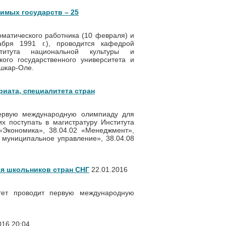
имых государств – 25
матического работника (10 февраля) и
бря 1991 г.), проводится кафедрой
ститута национальной культуры и
ого государственного университета и
ошкар-Оле.
иата, специалитета стран
первую международную олимпиаду для
х поступать в магистратуру Института
«Экономика», 38.04.02 «Менеджмент»,
 муниципальное управление», 38.04.08
ля школьников стран СНГ
22.01.2016
тет проводит первую международную
016 20:04