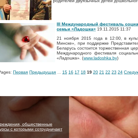
родителей двуязычных детей дошкольного
III Международный фестиваль социа
семьи «Ладошка»
19.11.2015 11:37
21 ноября 2015 года в 12:00, в кул
Минске», при поддержке Представител
Беларусь состоится торжественная цер
Международного фестиваля социаль
«Ладошка». (
www.ladoshka.by
)
Pages:
Первая
Предыдущая
...
15
16
17
18
19
20
21
22
23
24
Следу
чреждения, общественные
рсы с которыми сотрудничает