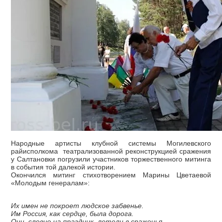
Народные артисты клубной системы Могилевского
райисполкома театрализованной реконструкцией сражения
у Салтановки погрузили участников торжественного митинга
в события той далекой истории.
Окончился митинг стихотворением Марины Цветаевой
«Молодым генералам»:
Их имен не покроет людское забвенье.
Им Россия, как сердце, была дорога.
Они, словно на праздник, летели в сраженья,