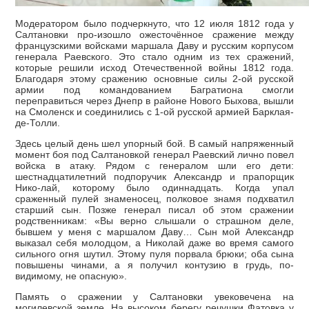
Модератором было подчеркнуто, что 12 июля 1812 года у
Салтановки про-изошло ожесточённое сражение между
французскими войсками маршала Даву и русским корпусом
генерала Раевского. Это стало одним из тех сражений,
которые решили исход Отечественной войны 1812 года.
Благодаря этому сражению основные силы 2-ой русской
армии под командованием Багратиона смогли
переправиться через Днепр в районе Нового Быхова, вышли
на Смоленск и соединились с 1-ой русской армией Барклая-
де-Толли.
Здесь целый день шел упорный бой. В самый напряженный
момент боя под Салтановкой генерал Раевский лично повел
войска в атаку. Рядом с генералом шли его дети:
шестнадцатилетний подпоручик Александр и прапорщик
Нико-лай, которому было одиннадцать. Когда упал
сраженный пулей знаменосец, полковое знамя подхватил
старший сын. Позже генерал писал об этом сражении
родственникам: «Вы верно слышали о страшном деле,
бывшем у меня с маршалом Даву… Сын мой Александр
выказал себя молодцом, а Николай даже во время самого
сильного огня шутил. Этому пуля порвала брюки; оба сына
повышены чинами, а я получил контузию в грудь, по-
видимому, не опасную».
Память о сражении у Салтановки увековечена на
могилевской земле. На высоком берегу речушки Фатовка у