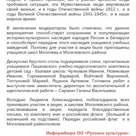
требовала ситуация, эти Мужественные люди жертвовали
своей жизнью: и в годы Отечественной войны 1812 г., и в
годы Великой Отечественной войны 1941-1945гг., и в наше
мирное время.
В заключении модератором было отмечено, что данное
мероприятие способ-ствует сохранению и популяризации
историко-культурного наследия народов России и Беларуси
и способствует передаче этого наследия учащимся учебных
заведений. Поэтому для участия в акции были приглашены
учащиеся школ Могилева и Могилевского района.
Дискуссию Круглого стола подчеркивали стихи, прочитанные
учащимися Пашковского учебно-педагогического комплекса
детский сад - базовая школа: Чулковым Иваном, Новиковым
Иваном, Горожанкиной Варварой, Войтовой Вероникой,
Топтуновой Марией, Ященок Артемом. Готовила ребят к
выступле-нию заместитель директора по воспитательной и
идеологической работе – Саракач Галина Васильевна.
Володько Людмила Александровна поблагодарила всех
принявших участие в акции, а школам Могилевского района,
участвовавшим в акции, передала благодарственные
письма, по комплекту книг и российские флаги (большой и
маленький на подставке). Передан российский флаг и в
Могилевский райисполком.
Информбюро ОО «Русское культурно-