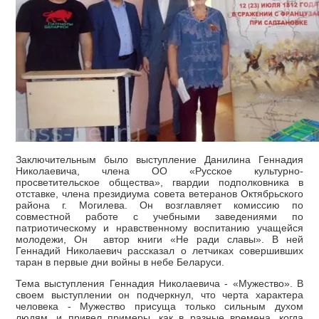
Заключительным было выступление Данилина Геннадия
Николаевича, члена ОО «Русское культурно-
просветительское общества», гвардии подполковника в
отставке, члена президиума совета ветеранов Октябрьского
района г. Могилева. Он возглавляет комиссию по
совместной работе с учебными заведениями по
патриотическому и нравственному воспитанию учащейся
молодежи, Он автор книги «Не ради славы». В ней
Геннадий Николаевич рассказал о летчиках совершивших
таран в первые дни войны в небе Беларуси.
Тема выступления Геннадия Николаевича - «Мужество». В
своем выступлении он подчеркнул, что черта характера
человека - Мужество присуща только сильным духом
людям, и привел примеры, как в разные времена, когда