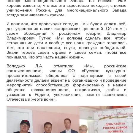
поход» многонационального Запада на Россию. Нам
хорошо известно, что все эти «крестовые походы», с целью
уничтожения России, для многонационального Запада
всегда заканчивались крахом.
И понимая, что происходит сегодня, мы будем делать всё,
для укрепления наших исторических ценностей. Об этом в
своем обращении к россиянам говорил Владимир
Владимирович Путин: «Мы должны сделать все, чтобы
сегодняшние дети и вообще все наши граждане гордились
тем, что они наследники, внуки, правнуки победителей.
Знали героев своей страны и своей семьи, чтобы все
понимали, что это часть нашей жизни».
Володько Л.А. отметила: «Мы, российские
соотечественники, члены ОО «Русское культурно-
просветительское общество» с партнерами в своей
деятельности делаем акцент на организацию и проведение
мероприятий способствующих формированию в нашем
обществе гражданственности, патриотизма, любви и
уважения к Родине, увековечению памяти защитников
Отечества и жертв войн».