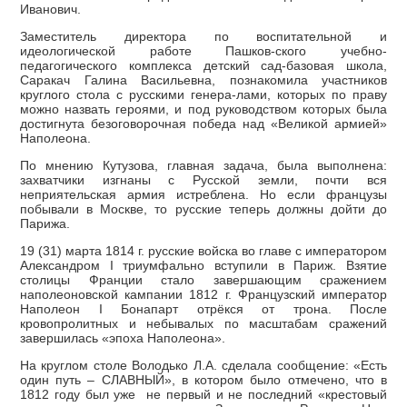
Иванович.
Заместитель директора по воспитательной и
идеологической работе Пашков-ского учебно-
педагогического комплекса детский сад-базовая школа,
Саракач Галина Васильевна, познакомила участников
круглого стола с русскими генера-лами, которых по праву
можно назвать героями, и под руководством которых была
достигнута безоговорочная победа над «Великой армией»
Наполеона.
По мнению Кутузова, главная задача, была выполнена:
захватчики изгнаны с Русской земли, почти вся
неприятельская армия истреблена. Но если французы
побывали в Москве, то русские теперь должны дойти до
Парижа.
19 (31) марта 1814 г. русские войска во главе с императором
Александром I триумфально вступили в Париж. Взятие
столицы Франции стало завершающим сражением
наполеоновской кампании 1812 г. Французский император
Наполеон I Бонапарт отрёкся от трона. После
кровопролитных и небывалых по масштабам сражений
завершилась «эпоха Наполеона».
На круглом столе Володько Л.А. сделала сообщение: «Есть
один путь – СЛАВНЫЙ», в котором было отмечено, что в
1812 году был уже не первый и не последний «крестовый