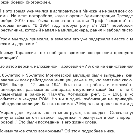
яркой боевой биографией.
Я в это время уже учился в аспирантуре в Минске и не знал всех с
темы. Но меня покоробило, когда в органе Администрации Президе
ноября 2010 года была напечатана статья “Гриф “секретно” не
который пишет: “В 1964 году вторую роту в/ч 3214 перебро
преступника, который напал на милиционера, ранил и забрал писто
Утром мы туда приехали, а вечером его уже задержали вместе с 
лесам и деревням.”
Почему Тарасевич не сообщает времени совершения преступл
милиции?
Кто автор версии, изложенной Тарасевичем? А она не единственная
К 85-летию и 95-летию Могилёвской милиции были выпущены книга
началники всех райотделов милиции, даже и те, кто запятнал свою
РОМ Шкляр – 12 июля 1941 был снят с работы и исключён и
паникёрство, разложение аппарата, отсутствие какой бы то н
элементами в районе; “Память, Хотимский р-н”, с. - 196], в 
событиях в каждом РОМ. Но ни в одной публикации не приведён
райотделов милиции. Как это понимать? Моральня травля памяти 
Умирал дядя мучительно на моих руках, как солдат. Сказался 
минуты забытья он пытался подняться и рвануться в бой вперёд, 
провод!..” Это были последние в его жизни слова.
Почему такое стало возможным? Об этом подробнее ниже.