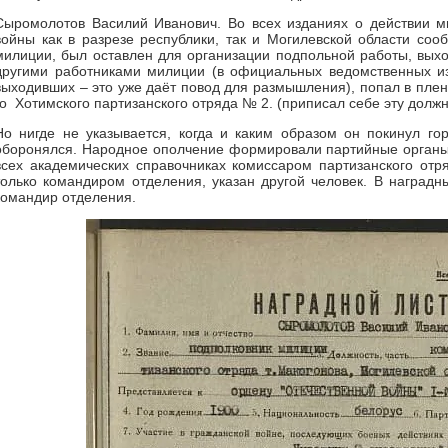
Сыромолотов Василий Иванович. Во всех изданиях о действии м
войны как в разрезе республики, так и Могилевской области соо
милиции, был оставлен для организации подпольной работы, выхо
другими работниками милиции (в официальных ведомственных из
выходивших – это уже даёт повод для размышления), попал в плен,
го Хотимского партизанского отряда № 2. (приписал себе эту должн
Но нигде не указывается, когда и каким образом он покинул гор
оборонялся. Народное ополчение формировали партийные органы и
всех академических справочниках комиссаром партизанского от
только командиром отделения, указан другой человек. В наградн
командир отделения.