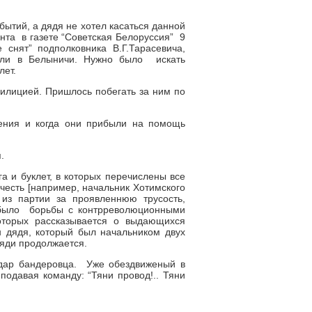
обытий, а дядя не хотел касаться данной
нта в газете “Советская Белоруссия” 9
 снят” подполковника В.Г.Тарасевича,
сили в Белыничи. Нужно было искать
лет.
милицией. Пришлось побегать за ним по
ения и когда они прибыли на помощь
.
 и буклет, в которых перечислены все
 честь [например, начальник Хотимского
з партии за проявленнюю трусость,
и было борьбы с контрреволюционными
которых рассказывается о выдающихся
 дядя, который был начальником двух
дяди продолжается.
удар бандеровца. Уже обездвиженый в
подавая команду: “Тяни провод!.. Тяни