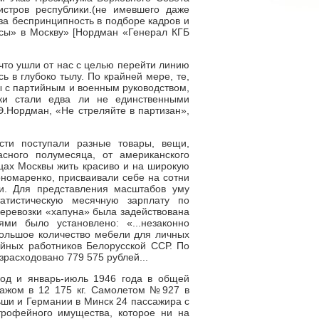
стров республики.(не имевшего даже
за беспринципность в подборе кадров и
рсы» в Москву» [Нордман «Генерал КГБ
 что ушли от нас с целью перейти линию
 в глубоко тылу. По крайней мере, те,
ы с партийным и военным руководством,
вки стали едва ли не единственными
Э.Нордман, «Не стреляйте в партизан»,
ти поступали разные товары, вещи,
сного полумесяца, от американского
цах Москвы жить красиво и на широкую
ономаренко, присваивали себе на сотни
и. Для представления масштабов уму
атистическую месячную зарплату по
перевозки «хапуна» была задействована
ми было установлено: «...незаконно
большое количество мебели для личных
ийных работников Белорусской ССР. По
расходовано 779 575 рублей...
од и январь-июль 1946 года в общей
гажом в 12 175 кг. Самолетом №927 в
ьши и Германии в Минск 24 пассажира с
 трофейного имущества, которое ни на