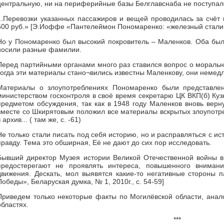
центральную, ни на периферийные базы Белглавснаба не поступал
...Перевозки указанных пассажиров и вещей проводилась за счёт
500 руб.» [Э.Иоффе «Пантелеймон Пономаренко: «железный сталини
Но у Пономаренко был высокий покровитель – Маленков. Оба были
носили разные фамилии.
Перед партийными органами много раз ставился вопрос о моральн
когда эти материалы стано¬вились известны Маленкову, они немедл
Материалы о злоупотреблениях Пономаренко были представле
министерством госконтроля в своё время секретарю ЦК ВКП(б) Кузн
предметом обсуждения, так как в 1948 году Маленков вновь верн
вместе со Шкирятовым положил все материалы вскрытых злоупотр
в архив... ( там же, с. -61)
Не только стали писать под себя историю, но и расправляться с ис
правду. Тема это обширная, Её не дают до сих пор исследовать.
Бывший директор Музея истории Великой Отечественной войны в 
предостерегают не проявлять интереса, повышенного внимани
движения. Дескать, мол выявятся какие-то негативные стороны п
Победы», Беларуская думка, № 1, 2010г., с. 54-59]
Приведем только некоторые факты по Могилёвской области, анал
областях.
***