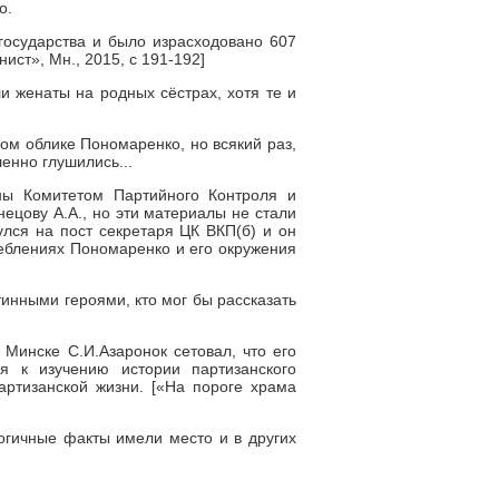
о.
 государства и было израсходовано 607
ст», Мн., 2015, с 191-192]
 женаты на родных сёстрах, хотя те и
ом облике Пономаренко, но всякий раз,
енно глушились...
ны Комитетом Партийного Контроля и
ецову А.А., но эти материалы не стали
улся на пост секретаря ЦК ВКП(б) и он
еблениях Пономаренко и его окружения
тинными героями, кто мог бы рассказать
Минске С.И.Азаронок сетовал, что его
я к изучению истории партизанского
артизанской жизни. [«На пороге храма
огичные факты имели место и в других