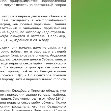
анов придерживаются корпоративной
не могут ответить на постоянный вопрос
 которое в первые дни войны сбежало в
, Там отсиделись в комфортабельных
наград, чем боевые партизаны. Заняли
леветанный и униженный партизанский
 не видели, по которому надо стрелять.
огда окажутся в отставке. Например,
ы...», изданной в 2014 году.
ками, они начали, даже не сами, а им
сторию войны, но и расставлять людей
рдман (опасаясь за его жизнь, Андропов
довал хлопковое дело в Узбекистане, а
я ещё первым секретарём Телеханского
. Он подверг острой критике практику
ривёл пример: «Алексей Клещёв в июле
 обкома КП(б)Б. Но в сентябре покинул
ил бороду, затем перешёл линию фронта
росили Клещёва в Пинскую область уже
 ему присвоили звание генерал-майора,
видел. Уже через год - в октябре 1943 -
чили первым секретарём обкома. Позже
ссия» разделала его как бездарного
ем Указ Президиума Верховного Совета