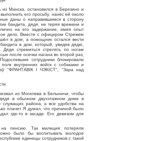
 из Минска, остановился в Березино и
 выполнить его просьбу, нанёс ей около
ные даны о направившимся в сторону
ие бандита, дядя, не теряя времени и
 лично на его задержание, имея опыт
сное дело. Вместе с офицером Стрежем
шёл в дом, а помощник остался вести
бандита в дом, который, увидев дядю,
у. Дядя стремиться стрелять по ногам
 сын после осечки нагана во второй раз,
 Подоспевшие сотрудники блокировали
н полк внутренних войск с собаками и
каў “ФРАНТАВІК І ЧЭКІСТ”, ”Зара над
сти.
ыезжал из Могилева в Белыничи, чтобы
дядя в обычном двухэтажном доме в
 служащих района, а все удобства на
ько плачет. Я думал, что причиной было
дал где-то в засаде. Его девизом для
 на пенсию. Так милиция потеряля
можно было бы воспитывать молодое
республике единицы сотрудников с такой