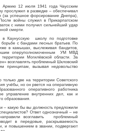
ю Армию 12 июля 1941 года Чаусским
у прослужил в разведке – обеспечивал
и (за успешное форсирование Днепра),
 После войны служил в Прикарпатском
ваток с ними получил сильнейший удар
нной смерти.
 в Каунусскую школу по подготовке
 борьбе с бандами лесных братьев. По
жиже в камышах, выслеживая бандитов,
старшим оперуполномоченным УМ МВД
 территории Могилёвской области. За
ен» возглавлять проблемный Шкловский
м принципам, вызывая недовольство
 только две на территории Советского
ия учёбы, но он рвется на оперативную
разованного оперативного работника
ое управление внутренних дел, как и
го образования.
ии – какую бы вы должность предложили
специалистов? Ответ однозначный – не
 направили возглавить проблемный
одит в передовые, раскрываемость
и, и повышением в звании, подвергают
да.