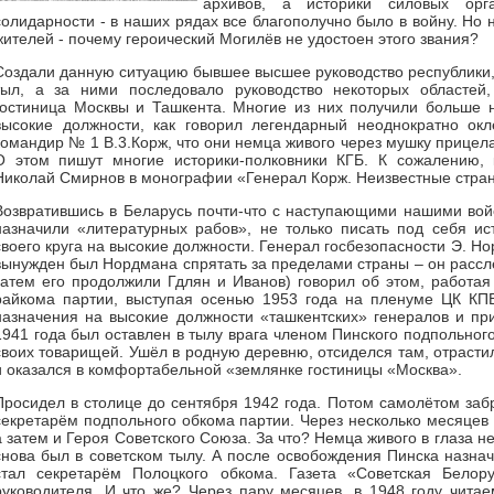
архивов, а историки силовых орг
солидарности - в наших рядах все благополучно было в войну. Но 
жителей - почему героический Могилёв не удостоен этого звания?
Создали данную ситуацию бывшее высшее руководство республики,
тыл, а за ними последовало руководство некоторых областей
гостиница Москвы и Ташкента. Многие из них получили больше 
высокие должности, как говорил легендарный неоднократно ок
командир № 1 В.3.Корж, что они немца живого через мушку прицела
О этом пишут многие историки-полковники КГБ. К сожалению, к
Николай Смирнов в монографии «Генерал Корж. Неизвестные страниц
Возвратившись в Беларусь почти-что с наступающими нашими войс
назначили «литературных рабов», не только писать под себя и
своего круга на высокие должности. Генерал госбезопасности Э. Но
вынужден был Нордмана спрятать за пределами страны – он рассле
затем его продолжили Гдлян и Иванов) говорил об этом, работа
райкома партии, выступая осенью 1953 года на пленуме ЦК КПБ
назначения на высокие должности «ташкентских» генералов и п
1941 года был оставлен в тылу врага членом Пинского подпольного
своих товарищей. Ушёл в родную деревню, отсиделся там, отраст
и оказался в комфортабельной «землянке гостиницы «Москва».
Просидел в столице до сентября 1942 года. Потом самолётом заб
секретарём подпольного обкома партии. Через несколько месяцев
а затем и Героя Советского Союза. За что? Немца живого в глаза не 
снова был в советском тылу. А после освобождения Пинска назна
стал секретарём Полоцкого обкома. Газета «Советская Белору
руководителя. И что же? Через пару месяцев, в 1948 году чита