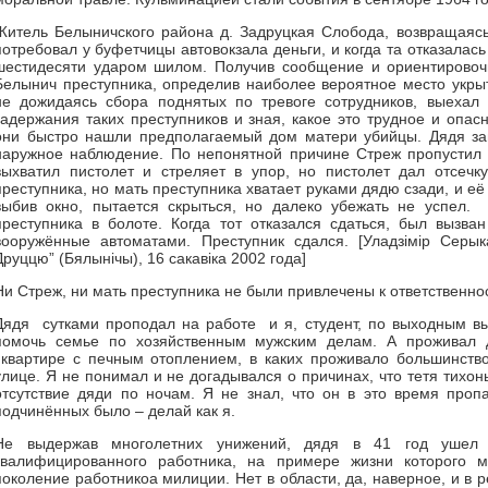
Житель Белыничского района д. Задруцкая Слобода, возвращаясь
потребовал у буфетчицы автовокзала деньги, и когда та отказалась
шестидесяти ударом шилом. Получив сообщение и ориентировоч
Белынич преступника, определив наиболее вероятное место укрыт
не дожидаясь сбора поднятых по тревоге сотрудников, выехал
задержания таких преступников и зная, какое это трудное и опа
они быстро нашли предполагаемый дом матери убийцы. Дядя за
наружное наблюдение. По непонятной причине Стреж пропустил 
выхватил пистолет и стреляет в упор, но пистолет дал отсечк
преступника, но мать преступника хватает руками дядю сзади, и её
выбив окно, пытается скрыться, но далеко убежать не успел.
преступника в болоте. Когда тот отказался сдаться, был вызва
вооружённые автоматами. Преступник сдался. [Уладзімір Серы
Друццю” (Бялынічы), 16 сакавіка 2002 года]
Ни Стреж, ни мать преступника не были привлечены к ответственно
Дядя сутками проподал на работе и я, студент, по выходным в
помочь семье по хозяйственным мужским делам. А проживал 
квартире с печным отоплением, в каких проживало большинство
улице. Я не понимал и не догадывался о причинах, что тетя тихон
отсутствие дяди по ночам. Я не знал, что он в это время пропа
подчинённых было – делай как я.
Не выдержав многолетних унижений, дядя в 41 год ушел
квалифицированного работника, на примере жизни которого 
поколение работникоа милиции. Нет в области, да, наверное, и в 