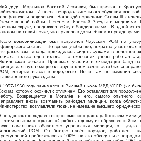
Мой дядя, Мартынов Василий Исакович, был призван в Красну
райвоенкоматом. И после непродолжительного обучения всю войн
телефонную и радиосвязь. Награждён орденами Славы III степен
Отечественной войны ІІ степени, Красной Звезды и медалями.
военном округе, продолжал войну с бандеровцами. В одной из сх
сапогом по левой почке, что привело в дальнейшем к преждевреме
После демобилизации был направлен Чаусским РОМ на учёбу
офицерского состава. Во время учёбы неоднократно участвовал в
его рассказам, иногда приходилось сидеть сутками в болотной 
торчала только одна голова. По окончании учёбы работал 
Могилёвской области. Принимал участие в ликвидации банд на
принципиальную позицию к нарушителям законности был «направл
РОМ, который вывел в передовые. Но и там не изменил свои
вышестоящего руководства.
В 1957-1960 году занимался в Высшей школе МВД УССР (их было
Союза), которую окончил с отличием. Его оставляют для продолжен
работу. Возвращается в Могилёв, и его, самого опытного, об
направляют вновь возглавить райотдел милиции, когда областн
Министерство, возглавляли люди, не имевшие высшего юридическо
Я неоднократно задавал вопрос высокого ранга работникам милиц
с таким опытом оперативной работы одному из образованнейших 
ниже начальника областного управления милиции, а дядю
Белыничский РОМ. Он быстро навёл порядок, райотдел выв
преступлений приближалась к 100%, но его обходят и с наградам
моральной травле. Кульминацией стали события в сентябре 1964 го