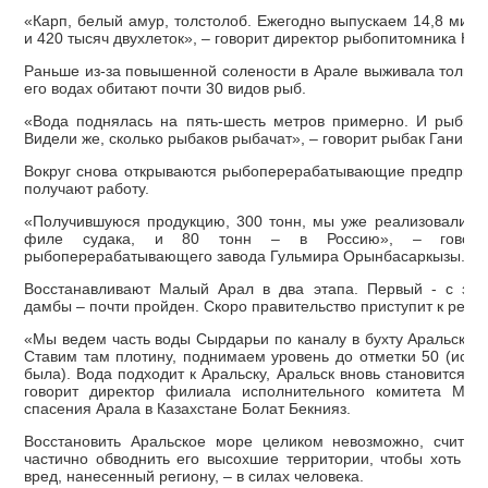
«Карп, белый амур, толстолоб. Ежегодно выпускаем 14,8 милл
и 420 тысяч двухлеток», – говорит директор рыбопитомника Ну
Раньше из-за повышенной солености в Арале выживала только
его водах обитают почти 30 видов рыб.
«Вода поднялась на пять-шесть метров примерно. И рыбы м
Видели же, сколько рыбаков рыбачат», – говорит рыбак Гани А
Вокруг снова открываются рыбоперерабатывающие предприят
получают работу.
«Получившуюся продукцию, 300 тонн, мы уже реализовали: 22
филе судака, и 80 тонн – в Россию», – говорит
рыбоперерабатывающего завода Гульмира Орынбасаркызы.
Восстанавливают Малый Арал в два этапа. Первый - с зап
дамбы – почти пройден. Скоро правительство приступит к реали
«Мы ведем часть воды Сырдарьи по каналу в бухту Аральска,
Ставим там плотину, поднимаем уровень до отметки 50 (исто
была). Вода подходит к Аральску, Аральск вновь становится п
говорит директор филиала исполнительного комитета Меж
спасения Арала в Казахстане Болат Бекнияз.
Восстановить Аральское море целиком невозможно, считаю
частично обводнить его высохшие территории, чтобы хоть ка
вред, нанесенный региону, – в силах человека.