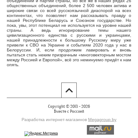
объединений и партий страны, но всё же в наших рядах 26
общественных объединений, более 2 500 человек актива и
широкие связи со всей русскоязычной диаспорой на всех
континентах, что позволяет нам рассказывать правду о
нашей Республике Беларусь и Союзном государстве. Но
пока, увы, этот потенциал не используется на уровне нашей
страны. А ведь игнорирование темы нашего
цивилизационного единства с русскими и украинцами,
нашей принадлежности к большому Русскому миру уже
привели к СВО на Украине и событиям 2020 года у нас в
Белоруссии. И, если продолжим лавировать и вновь
пытаться стать неким призрачным «многовекторным мостом
между Россией и Европой», всё это неминуемо придёт к нам
опять.
Copyright © 2013 - 2026
Вместе с Россией
Разработка интернет-магазинов
Мegagroup.by