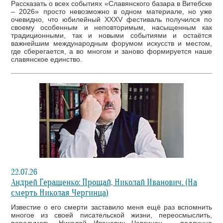
Рассказать о всех событиях «Славянского базара в Витебске
– 2026» просто невозможно в одном материале, но уже
очевидно, что юбилейный XXXV фестиваль получился по
своему особенным и неповторимым, насыщенным как
традиционными, так и новыми событиями и остаётся
важнейшим международным форумом искусств и местом,
где сберегается, а во многом и заново формируется наше
славянское единство.
22.07.26
Андрей Геращенко: Прощай, Николай Иванович. (На
смерть Николая Чергинца)
Известие о его смерти заставило меня ещё раз вспомнить
многое из своей писательской жизни, переосмыслить,
передумать. Николай Иванович Чергинец – подлинно