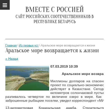
ВМЕСТЕ С РОССИЕЙ
САЙТ РОССИЙСКИХ СООТЕЧЕСТВЕННИКОВ В
РЕСПУБЛИКЕ БЕЛАРУСЬ
Главная
\
Из первых уст
\ Аральское море возвращается к жизни
Аральское море возвращается к жизни
« Назад
07.03.2019 10:39
Аральское море возвращае
Миллионы долларов на спасение 
проект по социально-экономическо
действует в Казахстане. Сегодня
километров солончаковой пустыни.
разливалось четвертое по величине озеро в мире. Как во
заброшенные рыбацкие поселки, увидел корреспондент «МИР 2
13-километровая Кокаральская дамба. Строительство 