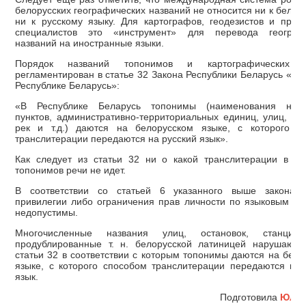
белорусских географических названий не относится ни к белор
ни к русскому языку. Для картографов, геодезистов и прочи
специалистов это «инструмент» для перевода географ
названий на иностранные языки.
Порядок названий топонимов и картографических и
регламентирован в статье 32 Закона Республики Беларусь «О 
Республике Беларусь»:
«В Республике Беларусь топонимы (наименования насе
пунктов, административно-территориальных единиц, улиц, пл
рек и т.д.) даются на белорусском языке, с которого с
транслитерации передаются на русский язык».
Как следует из статьи 32 ни о какой транслитерации в на
топонимов речи не идет.
В соответствии со статьей 6 указанного выше закона 
привилегии либо ограничения прав личности по языковым пр
недопустимы.
Многочисленные названия улиц, остановок, станций
продублированные т. н. белорусской латиницей нарушают 
статьи 32 в соответствии с которым топонимы даются на бело
языке, с которого способом транслитерации передаются на 
язык.
Подготовила
Юлия