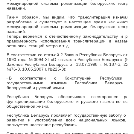
международной системы романизации белорусских географ
названий.
Таким образом, мы видим, что транслитерация изначаль
разработана и существует в настоящее время как «инстру
международной системы романизации белорусских географ
названий.
Теперь вернемся к отечественному законодательству и рас
правомерность использования транслитерации в названия
остановок, станций метро и т. д.
В соответствии со статьей 2 Закона Республики Беларусь от 2
1990 года №3094-XI «О языках в Республике Беларусь» (В р
Законов Республики Беларусь от 13.07.1998 г. №187-З, 22.12
№76-З, 10.05.2007 г. №225-З):
«В соответствии с Конституцией Республики Бе
государственными языками Республики Беларусь яв
белорусский и русский языки.
Республика Беларусь обеспечивает всестороннее разв
функционирование белорусского и русского языков во всех
общественной жизни.
Республика Беларусь проявляет государственную заботу о св
развитии и употреблении всех национальных языков, к
пользуется население республики».
Следует ещё раз отметить, что международная система рома