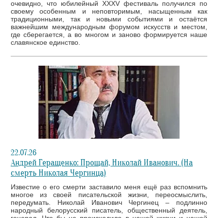
очевидно, что юбилейный XXXV фестиваль получился по
своему особенным и неповторимым, насыщенным как
традиционными, так и новыми событиями и остаётся
важнейшим международным форумом искусств и местом,
где сберегается, а во многом и заново формируется наше
славянское единство.
22.07.26
Андрей Геращенко: Прощай, Николай Иванович. (На
смерть Николая Чергинца)
Известие о его смерти заставило меня ещё раз вспомнить
многое из своей писательской жизни, переосмыслить,
передумать. Николай Иванович Чергинец – подлинно
народный белорусский писатель, общественный деятель,
генерал. Что бы не происходило в нашей жизни и нашей