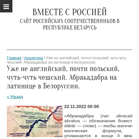
ВМЕСТЕ С РОССИЕЙ
САЙТ РОССИЙСКИХ СООТЕЧЕСТВЕННИКОВ В
РЕСПУБЛИКЕ БЕЛАРУСЬ
Главная
\
Аналитика
\ Уже не английский, почти польский, чуть-чуть
чешский. Абракадабра на латинице в Белоруссии.
Уже не английский, почти польский,
чуть-чуть чешский. Абракадабра на
латинице в Белоруссии.
« Назад
22.11.2022 00:00
«Абракада́бра (лат. abracadab
abrakos — обозначение божества, 
däbär — слово) — якобы магическое
магическая формула, вп
упоминается в конце II века 