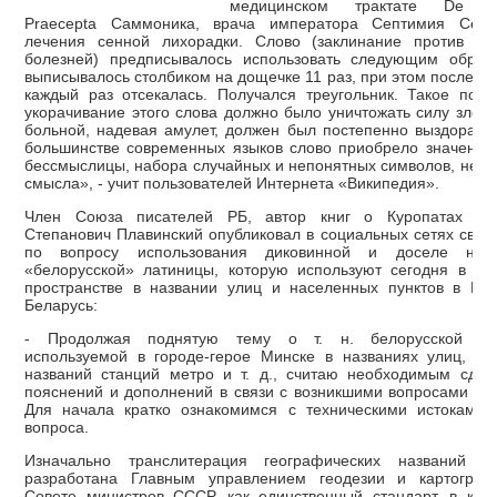
медицинском трактате De Me
Praecepta Саммоника, врача императора Септимия Сев
лечения сенной лихорадки. Слово (заклинание против ра
болезней) предписывалось использовать следующим образ
выписывалось столбиком на дощечке 11 раз, при этом последн
каждый раз отсекалась. Получался треугольник. Такое пост
укорачивание этого слова должно было уничтожать силу злого
больной, надевая амулет, должен был постепенно выздоравли
большинстве современных языков слово приобрело значение
бессмыслицы, набора случайных и непонятных символов, не 
смысла», - учит пользователей Интернета «Википедия».
Член Союза писателей РБ, автор книг о Куропатах Ал
Степанович Плавинский опубликовал в социальных сетях свое
по вопросу использования диковинной и доселе неви
«белорусской» латиницы, которую используют сегодня в пу
пространстве в названии улиц и населенных пунктов в Рес
Беларусь:
- Продолжая поднятую тему о т. н. белорусской лат
используемой в городе-герое Минске в названиях улиц, ост
названий станций метро и т. д., считаю необходимым сдел
пояснений и дополнений в связи с возникшими вопросами чит
Для начала кратко ознакомимся с техническими истоками 
вопроса.
Изначально транслитерация географических названий 
разработана Главным управлением геодезии и картогра
Совете министров СССР, как единственный стандарт, в кот