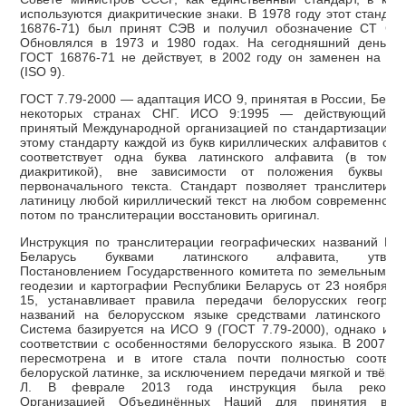
используются диакритические знаки. В 1978 году этот станда
16876-71) был принят СЭВ и получил обозначение СТ СЭ
Обновлялся в 1973 и 1980 годах. На сегодняшний день со
ГОСТ 16876-71 не действует, в 2002 году он заменен на ГО
(ISO 9).
ГОСТ 7.79-2000 — адаптация ИСО 9, принятая в России, Белор
некоторых странах СНГ. ИСО 9:1995 — действующий ст
принятый Международной организацией по стандартизации. С
этому стандарту каждой из букв кириллических алфавитов одн
соответствует одна буква латинского алфавита (в том 
диакритикой), вне зависимости от положения буквы и
первоначального текста. Стандарт позволяет транслитериро
латиницу любой кириллический текст на любом современном я
потом по транслитерации восстановить оригинал.
Инструкция по транслитерации географических названий Рес
Беларусь буквами латинского алфавита, утверж
Постановлением Государственного комитета по земельным ре
геодезии и картографии Республики Беларусь от 23 ноября 20
15, устанавливает правила передачи белорусских географ
названий на белорусском языке средствами латинского ал
Система базируется на ИСО 9 (ГОСТ 7.79-2000), однако изм
соответствии с особенностями белорусского языка. В 2007 го
пересмотрена и в итоге стала почти полностью соответс
белоруской латинке, за исключением передачи мягкой и твёрд
Л. В феврале 2013 года инструкция была рекомен
Организацией Объединённых Наций для принятия в ка