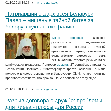
01.10.2018 19:19
/
читать дальше...
Патриарший экзарх всея Беларуси
Павел – мишень в тайной битве за
белорусскую автокефалию
«Дело Грозова»
, бывшего
руководителя издательства
Белорусского экзархата Русской
православной церкви, закончилось
очень жёстким приговором – семь
лет в колонии строгого режима плюс
конфискация имущества. Приговор
огласили
27 сентября, в праздник
Воздвижения Честного и Животворящего Креста Господня. Событие
получило широкое освещение в белорусских СМИ, но это почти не
проливает свет на то, что произошло. А произошло следующее.
01.10.2018 15:25
/
читать дальше...
Разрыв договора о дружбе: проблемы
для Киева - плюсы для России