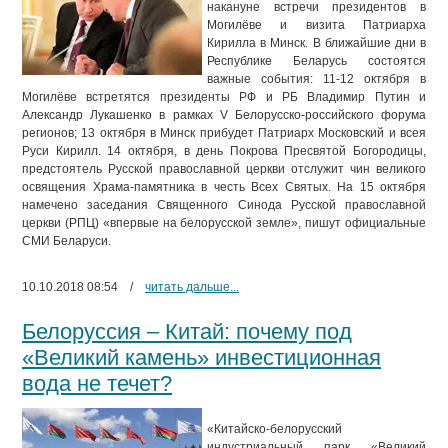
накануне встречи президентов в
Могилёве и визита Патриарха
Кирилла в Минск. В ближайшие дни в
Республике Беларусь состоятся
важные события: 11-12 октября в
Могилёве встретятся президенты РФ и РБ Владимир Путин и
Александр Лукашенко в рамках V Белорусско-российского форума
регионов; 13 октября в Минск прибудет Патриарх Московский и всея
Руси Кирилл. 14 октября, в день Покрова Пресвятой Богородицы,
предстоятель Русской православной церкви отслужит чин великого
освящения Храма-памятника в честь Всех Святых. На 15 октября
намечено заседания Священного Синода Русской православной
церкви (РПЦ) «впервые на белорусской земле», пишут официальные
СМИ Беларуси.
10.10.2018 08:54
/
читать дальше...
Белоруссия – Китай: почему под
«Великий камень» инвестиционная
вода не течет?
«Китайско-белорусский
индустриальный парк «Великий