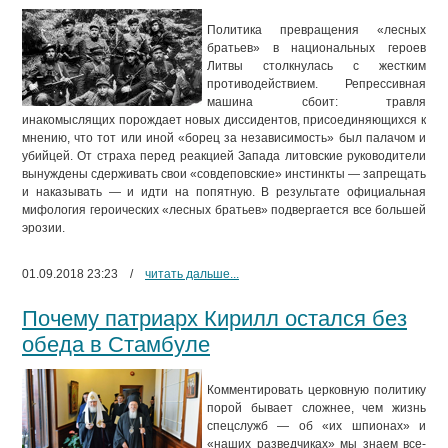
Политика превращения «лесных
братьев» в национальных героев
Литвы столкнулась с жестким
противодействием. Репрессивная
машина сбоит: травля
инакомыслящих порождает новых диссидентов, присоединяющихся к
мнению, что тот или иной «борец за независимость» был палачом и
убийцей. От страха перед реакцией Запада литовские руководители
вынуждены сдерживать свои «совдеповские» инстинкты — запрещать
и наказывать — и идти на попятную. В результате официальная
мифология героических «лесных братьев» подвергается все большей
эрозии.
01.09.2018 23:23
/
читать дальше...
Почему патриарх Кирилл остался без
обеда в Стамбуле
Комментировать церковную политику
порой бывает сложнее, чем жизнь
спецслужб — об «их шпионах» и
«наших разведчиках» мы знаем все-