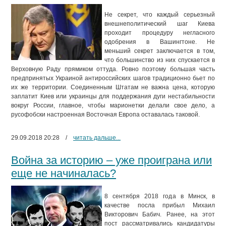
Не секрет, что каждый серьезный
внешнеполитический шаг Киева
проходит процедуру негласного
одобрения в Вашингтоне. Не
меньший секрет заключается в том,
что большинство из них спускается в
Верховную Раду прямиком оттуда. Ровно поэтому большая часть
предпринятых Украиной антироссийских шагов традиционно бьет по
их же территории. Соединенным Штатам не важна цена, которую
заплатит Киев или украинцы для поддержания дуги нестабильности
вокруг России, главное, чтобы марионетки делали свое дело, а
русофобски настроенная Восточная Европа оставалась таковой.
29.09.2018 20:28
/
читать дальше...
Война за историю – уже проиграна или
еще не начиналась?
8 сентября 2018 года в Минск, в
качестве посла прибыл Михаил
Викторович Бабич. Ранее, на этот
пост рассматривались кандидатуры