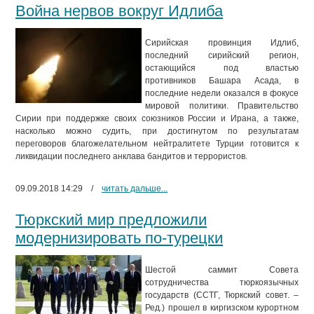
Война нервов вокруг Идлиба
Сирийская провинция Идлиб,
последний сирийский регион,
остающийся под властью
противников Башара Асада, в
последние недели оказался в фокусе
мировой политики. Правительство
Сирии при поддержке своих союзников России и Ирана, а также,
насколько можно судить, при достигнутом по результатам
переговоров благожелательном нейтралитете Турции готовится к
ликвидации последнего анклава бандитов и террористов.
09.09.2018 14:29
/
читать дальше...
Тюркский мир предложили
модернизировать по-турецки
Шестой саммит Совета
сотрудничества тюркоязычных
государств (ССТГ, Тюркский совет. –
Ред.) прошел в киргизском курортном