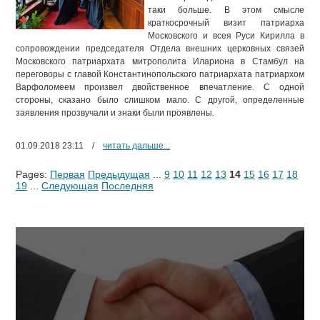
таки больше. В этом смысле
краткосрочный визит патриарха
Московского и всея Руси Кирилла в
сопровождении председателя Отдела внешних церковных связей
Московского патриархата митрополита Илариона в Стамбул на
переговоры с главой Константинопольского патриархата патриархом
Варфоломеем произвел двойственное впечатление. С одной
стороны, сказано было слишком мало. С другой, определенные
заявления прозвучали и знаки были проявлены.
01.09.2018 23:11
/
читать дальше...
Pages:
Первая
Предыдущая
...
9
10
11
12
13
14
15
16
17
18
19
...
Следующая
Последняя