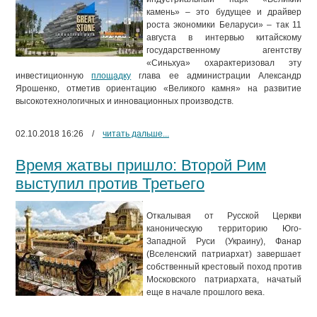
камень» – это будущее и драйвер
роста экономики Беларуси» – так 11
августа в интервью китайскому
государственному агентству
«Синьхуа» охарактеризовал эту
инвестиционную
площадку
глава ее администрации Александр
Ярошенко, отметив ориентацию «Великого камня» на развитие
высокотехнологичных и инновационных производств.
02.10.2018 16:26
/
читать дальше...
Время жатвы пришло: Второй Рим
выступил против Третьего
Откалывая от Русской Церкви
каноническую территорию Юго-
Западной Руси (Украину), Фанар
(Вселенский патриархат) завершает
собственный крестовый поход против
Московского патриархата, начатый
еще в начале прошлого века.